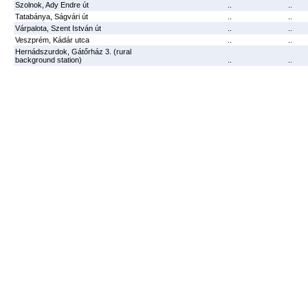
Szolnok, Ady Endre út
..
..
Tatabánya, Ságvári út
..
..
Várpalota, Szent István út
..
..
Veszprém, Kádár utca
..
..
Hernádszurdok, Gátőrház 3. (rural
background station)
..
..