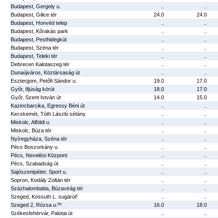
Budapest, Gergely u.
..
..
Budapest, Gilice tér
24.0
24.0
Budapest, Honvéd telep
..
..
Budapest, Kőrakás park
..
..
Budapest, Pesthidegkút
..
..
Budapest, Széna tér
..
..
Budapest, Teleki tér
..
..
Debrecen Kalotaszeg tér
..
..
Dunaújváros, Köztársaság út
..
..
Esztergom, Petőfi Sándor u.
19.0
17.0
Győr, Ifjúság körút
18.0
17.0
Győr, Szent István út
14.0
15.0
Kazincbarcika, Egressy Béni út
..
..
Kecskemét, Tóth László sétány
..
..
Miskolc, Alföldi u.
..
..
Miskolc, Búza tér
..
..
Nyíregyháza, Széna tér
..
..
Pécs Boszorkány u.
..
..
Pécs, Nevelési Központ
..
..
Pécs, Szabadság út
..
..
Sajószentpéter, Sport u.
..
..
Sopron, Kodály Zoltán tér
..
..
Százhalombatta, Búzavirág tér
..
..
l
Szeged, Kossuth L. sugárút
..
..
m
Szeged 2, Rózsa u.
16.0
18.0
Székesfehérvár, Palotai út
..
..