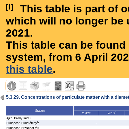
[!]
This table is part of
which will no longer be 
2021.
This table can be foun
system, from 6 April 20
this table
.
5.3.29. Concentrations of particulate matter with a diamet
Station
e
f
2012
2013
Ajka, Bródy Imre u.
..
..
h
Budapest, Budatétény
..
..
j
Budapest, Erzsébet tér
..
..