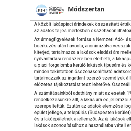
Módszertan
A közölt lakáspiaci árindexek összesített érték
az adatok teljes mértékben összehasonlíthatóak
Az ármegfigyelések forrása a Nemzeti Adó- és V
beérkezés után havonta, anonimizálva vesszük á
kiterjed, tartalmazza a lakások eladási ára mell
nyilvántartási rendszereiben elérhető, a lakás
a piaci forgalomba kerülő lakások típusára és
minden tekintetben összehasonlítható adatsorok
tartalmazzák az ingatlant szerző személyek áll
előzetes tájékoztatást tesz lehetővé. Összeáll
A számításainkból adathiány miatt az esetek 1%-
rendelkezésünkre állt, a lakás ára és jellemző
szerepeltettük. Ezután az adatok elemzése logl
épület jellege, a település (Budapesten kerüle
és a lakóépületnek a jellemzői. Az új lakások 
lakások azonosításához a használatba vételi en