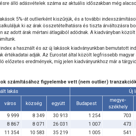
zésre álló adásvételek száma az aktuális időszakban még alacso
kások 5%-át outlierként kiszűrjük, és a további indexszámítások
kuláljuk ki az árak összetételhatásra és tiszta árváltozásra bo
 az adott árak mértani átlagából adódnak. A kiadványban közölt 
ámítunk.
rindex a használt és az új lakások kiadványunkban bemutatott ind
 értékadatai adják. Az Eurostat által közölt legfrissebb magyar
ló előzetes eredmények, míg jelen kiadványunkhoz már a tárgyi
ok számításához figyelembe vett (nem outlier) tranzakci
ált lakás
Új 
megye-
város
község
együtt
Budapest
székhely
9 999
8 349
30 913
1 254
703
8 867
8 071
26 031
1 007
473
11 354
10 583
35 219
1 005
541