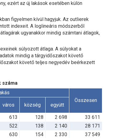
ny, ezért az új lakások esetében külön
ban figyelmen kívül hagyjuk. Az outlierek
ntott indexeit. A loglineáris módszerből
átlagárak ugyanakkor mindig számtani átlagok,
exeinek súlyozott átlaga. A súlyokat a
 adatok mindig a tárgyidőszakot követő
dőszakot követő teljes negyedév beérkezett
ók száma
lakás
Összesen
város
község
együtt
613
128
2 698
33 611
522
138
2 140
28 171
630
154
2 330
37 549