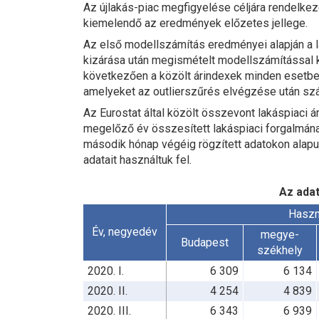
Az újlakás-piac megfigyelése céljára rendelke
kiemelendő az eredmények előzetes jellege.
Az első modellszámítás eredményei alapján a la
kizárása után megismételt modellszámítással kal
következően a közölt árindexek minden esetben
amelyeket az outlierszűrés elvégzése után sz
Az Eurostat által közölt összevont lakáspiaci á
megelőző év összesített lakáspiaci forgalmának
második hónap végéig rögzített adatokon alapu
adatait használtuk fel.
Az adat
Haszn
Év, negyedév
megye-
Budapest
székhely
2020. I.
6 309
6 134
2020. II.
4 254
4 839
2020. III.
6 343
6 939