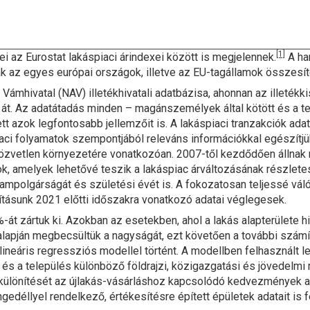
[1]
ei az Eurostat lakáspiaci árindexei között is megjelennek.
A ha
 az egyes európai országok, illetve az EU-tagállamok összesíte
ámhivatal (NAV) illetékhivatali adatbázisa, ahonnan az illetékk
t. Az adatátadás minden – magánszemélyek által kötött és a tel
ett azok legfontosabb jellemzőit is. A lakáspiaci tranzakciók ada
piaci folyamatok szempontjából releváns információkkal egészítjü
 közvetlen környezetére vonatkozóan. 2007-től kezdődően álln
, amelyek lehetővé teszik a lakáspiac árváltozásának részletes 
ampolgárságát és születési évét is. A fokozatosan teljessé vál
ításunk 2021 előtti időszakra vonatkozó adatai véglegesek.
át zártuk ki. Azokban az esetekben, ahol a lakás alapterülete hi
i alapján megbecsültük a nagyságát, ezt követően a további szám
ineáris regressziós modellel történt. A modellben felhasznált le
t) és a település különböző földrajzi, közigazgatási és jövedelm
elkülönítését az újlakás-vásárláshoz kapcsolódó kedvezmények a
gedéllyel rendelkező, értékesítésre épített épületek adatait is 