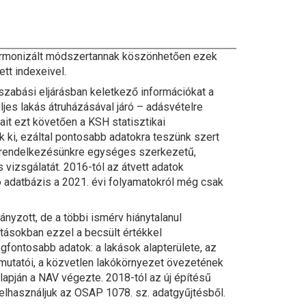
rmonizált módszertannak köszönhetően ezek
tt indexeivel.
iszabási eljárásban keletkező információkat a
jes lakás átruházásával járó – adásvételre
tait ezt követően a KSH statisztikai
k ki, ezáltal pontosabb adatokra teszünk szert
ak rendelkezésünkre egységes szerkezetű,
vizsgálatát. 2016-tól az átvett adatok
ó adatbázis a 2021. évi folyamatokról még csak
ányzott, de a többi ismérv hiánytalanul
ításokban ezzel a becsült értékkel
gfontosabb adatok: a lakások alapterülete, az
i mutatói, a közvetlen lakókörnyezet övezetének
lapján a NAV végezte. 2018-tól az új építésű
felhasználjuk az OSAP 1078. sz. adatgyűjtésből.