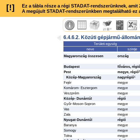
Jász-Nagykun-Szolnok
megye
[!]
Ez a tábla része a régi STADAT-rendszerünknek, amit 20
Szabolcs-Szatmár-Bereg
megye
A megújult STADAT-rendszerünkben megtalálható ez a t
Észak-Alföld
régió
Bács-Kiskun
megye
Békés
megye
Csongrád-Csanád
megye
Dél-Alföld
régió
6.4.6.2. Közúti gépjármű-állomá
Alföld és Észak
nagyrégió
Területi egység
Területre nem bontható
neve
szintje
Külföldiek összesen
Magyarország összesen
ország
Budapest
főváros, régi
Pest
megye, régió
c
Közép-Magyarország
nagyrégió
Fejér
megye
Komárom- Esztergom
megye
Veszprém
megye
Közép- Dunántúl
régió
Győr-Moson-Sopron
megye
Vas
megye
Zala
megye
Nyugat-Dunántúl
régió
Baranya
megye
Somogy
megye
Tolna
megye