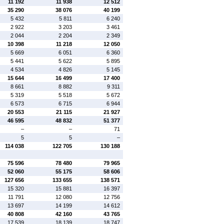
11 192
11 938
12 512
35 290
38 076
40 199
5 432
5 811
6 240
2 922
3 203
3 461
2 044
2 204
2 349
10 398
11 218
12 050
5 669
6 051
6 360
5 441
5 622
5 895
4 534
4 826
5 145
15 644
16 499
17 400
8 661
8 882
9 311
5 319
5 518
5 672
6 573
6 715
6 944
20 553
21 115
21 927
46 595
48 832
51 377
–
–
71
5
5
–
114 038
122 705
130 188
75 596
78 480
79 965
52 060
55 175
58 606
127 656
133 655
138 571
15 320
15 881
16 397
11 791
12 080
12 756
13 697
14 199
14 612
40 808
42 160
43 765
17 539
18 139
18 747