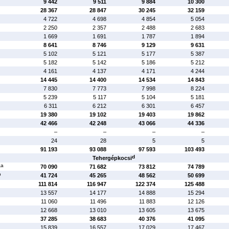
9 442
9 511
9 884
10 300
28 367
28 847
30 245
32 159
4 722
4 698
4 854
5 054
2 250
2 357
2 488
2 683
1 669
1 691
1 787
1 894
8 641
8 746
9 129
9 631
5 102
5 121
5 177
5 387
5 182
5 142
5 186
5 212
4 161
4 137
4 171
4 244
14 445
14 400
14 534
14 843
7 830
7 773
7 998
8 224
5 239
5 117
5 104
5 181
6 311
6 212
6 301
6 457
19 380
19 102
19 403
19 862
42 466
42 248
43 066
44 336
–
–
–
–
24
28
5
5
91 193
93 088
97 593
103 493
d
Tehergépkocsi
a
ó
70 090
71 682
73 812
74 789
b
41 724
45 265
48 562
50 699
111 814
116 947
122 374
125 488
13 557
14 177
14 888
15 294
11 060
11 496
11 883
12 126
12 668
13 010
13 605
13 675
37 285
38 683
40 376
41 095
15 839
16 557
17 029
17 467