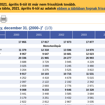
612
631
647
633
21. április 6-tól itt már nem frissítünk tovább.
780
760
787
767
ábla, 2021. április 6-tól az adatok
ebben a táblában fognak friss
2 147
2 158
2 212
2 188
764
773
762
768
517
499
497
475
667
655
642
634
1 948
1 927
1 901
1 877
*
ny, december 31. (2000–)
(1/3)
6 481
6 451
6 460
6 420
–
–
–
–
2000
2001
2002
2003
2
9
6
4
3
17 855
17 817
17 873
17 877
Motorkerékpár
a
ó
11 379
12 318
13 596
14 970
b
8 957
9 647
10 681
12 023
20 336
21 965
24 277
26 993
3 688
3 729
3 945
4 229
3 025
3 099
3 245
3 480
3 204
3 275
3 525
3 822
9 917
10 103
10 715
11 531
4 252
4 418
4 678
5 015
2 097
2 122
2 192
2 342
2 659
2 693
2 776
2 971
9 008
9 233
9 646
10 328
3 441
3 448
3 585
3 684
3 179
3 251
3 432
3 581
2 822
2 812
2 867
3 035