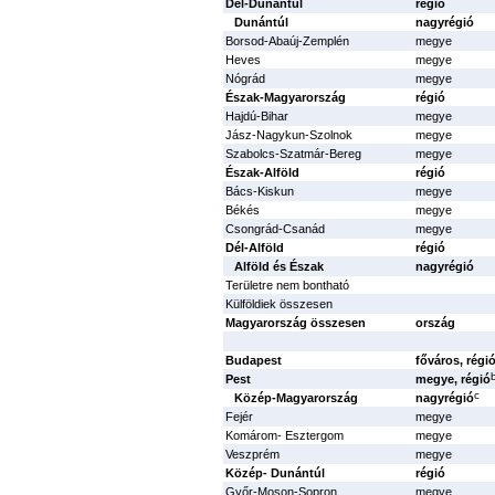
Dél-Dunántúl
régió
Dunántúl
nagyrégió
Borsod-Abaúj-Zemplén
megye
Heves
megye
Nógrád
megye
Észak-Magyarország
régió
Hajdú-Bihar
megye
Jász-Nagykun-Szolnok
megye
Szabolcs-Szatmár-Bereg
megye
Észak-Alföld
régió
Bács-Kiskun
megye
Békés
megye
Csongrád-Csanád
megye
Dél-Alföld
régió
Alföld és Észak
nagyrégió
Területre nem bontható
Külföldiek összesen
Magyarország összesen
ország
Budapest
főváros, régi
Pest
megye, régió
c
Közép-Magyarország
nagyrégió
Fejér
megye
Komárom- Esztergom
megye
Veszprém
megye
Közép- Dunántúl
régió
Győr-Moson-Sopron
megye