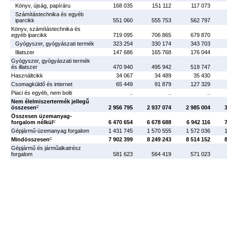
Könyv, újság, papíráru
168 035
151 112
117 073
Számítástechnika és egyéb
iparcikk
551 060
555 753
562 797
Könyv, számítástechnika és
egyéb iparcikk
719 095
706 865
679 870
Gyógyszer, gyógyászati termék
323 254
330 174
343 703
Illatszer
147 686
165 768
176 044
Gyógyszer, gyógyászati termék
és illatszer
470 940
495 942
519 747
Használtcikk
34 067
34 489
35 430
Csomagküldő és internet
65 449
91 879
127 329
Piaci és egyéb, nem bolti
..
..
..
Nem élelmiszertermék jellegű
c
összesen
2 956 795
2 937 074
2 985 004
Összesen üzemanyag-
c
forgalom nélkül
6 470 654
6 678 688
6 942 116
Gépjármű-üzemanyag forgalom
1 431 745
1 570 555
1 572 036
c
Mindösszesen
7 902 399
8 249 243
8 514 152
Gépjármű és járműalkatrész
forgalom
581 623
564 419
571 023