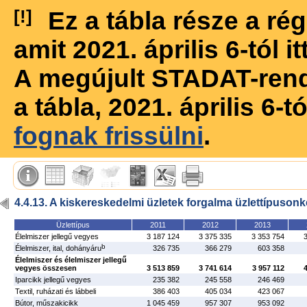
[!]
Ez a tábla része a r
amit 2021. április 6-tól 
A megújult STADAT-ren
a tábla, 2021. április 6-
fognak frissülni
.
4.4.13. A kiskereskedelmi üzletek forgalma üzlettípusonk
Üzlettípus
2011
2012
2013
Élelmiszer jellegű vegyes
3 187 124
3 375 335
3 353 754
b
Élelmiszer, ital, dohányáru
326 735
366 279
603 358
Élelmiszer és élelmiszer jellegű
vegyes összesen
3 513 859
3 741 614
3 957 112
Iparcikk jellegű vegyes
235 382
245 558
246 469
Textil, ruházati és lábbeli
386 403
405 034
423 067
Bútor, műszakicikk
1 045 459
957 307
953 092