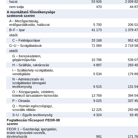
hazai
53 926
2 009 8
nem tudja
470
44 8
A munkáltató főtevékenysége
szektorok szerint
A – Mezőgazdaság,
erdőgazdálkodás, halászat
5 700
206 0
B–F – Ipar
41 173
1 379 4
ebből:
C – Feldolgozóipar
33 168
952 4
G–U – Szolgáltatások
71 084
2 718 5
ebből:
G – Kereskedelem,
gépjárműjavítás
10 786
539 0
H – Szállítás, raktározás
4 897
293 4
I – Szálláshely-szolgáltatás,
vendéglátás
5 534
179 8
N – Adminisztratív és
szolgáltatást támogató
tevékenység
6 515
131 5
O – Közigazgatás, védelem;
kötelező társadalom-biztosítás
13 769
394 5
P – Oktatás
9 025
337 4
Q – Humán-egészségügyi,
szociális ellátás
12 225
293 6
S–U – Egyéb tevékenység
4 324
93 4
Foglalkozási főcsoport FEOR-08
szerint
FEOR 1 – Gazdasági, igazgatási,
érdek-képviseleti vezetők,
törvényhozók
991
171 7