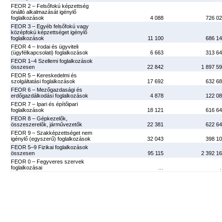
FEOR 2 – Felsőfokú képzettség
önálló alkalmazását igénylő
foglalkozások
4 088
726 0
FEOR 3 – Egyéb felsőfokú vagy
középfokú képzettséget igénylő
foglalkozások
11 100
686 1
FEOR 4 – Irodai és ügyviteli
(ügyfélkapcsolati) foglalkozások
6 663
313 6
FEOR 1–4 Szellemi foglalkozások
összesen
22 842
1 897 5
FEOR 5 – Kereskedelmi és
szolgáltatási foglalkozások
17 692
632 6
FEOR 6 – Mezőgazdasági és
erdőgazdálkodási foglalkozások
4 878
122 0
FEOR 7 – Ipari és építőipari
foglalkozások
18 121
616 6
FEOR 8 – Gépkezelők,
összeszerelők, járművezetők
22 381
622 6
FEOR 9 – Szakképzettséget nem
igénylő (egyszerű) foglalkozások
32 043
398 1
FEOR 5–9 Fizikai foglalkozások
összesen
95 115
2 392 1
FEOR 0 – Fegyveres szervek
foglalkozásai
…