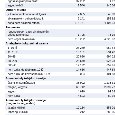
egészségi állapota miatt
37 292
4 1
egyéb okból
7 546
146 0
Otthoni munka
jellemzően otthonában dolgozik
2 685
46 8
alkalmanként otthon dolgozik
2 141
152 9
soha nem dolgozik otthon
113 131
4 104 3
Távmunka
rendszeresen vagy alkalmanként
végez távmunkát
1 705
78 1
nem végez távmunkát
116 252
4 225 8
A telephely dolgozóinak száma
1–10 fő
25 289
952 5
11–19 fő
16 181
531 4
20–49
20 896
694 2
50–299
25 679
923 2
300–X
12 192
652 9
nem tudja, de több mint 10 fő
14 656
447 8
nem tudja, de kevesebb mint 11 fő
3 064
101 8
A munkahely tulajdonformája
állami, önkormányzati
38 902
1 233 3
magán, vegyes
69 742
2 897 7
egyéb
4 620
92 8
nem tudja
4 693
80 1
A munkahely tulajdonformája
(magán és vegyesből)
tisztán külföldi
10 134
558 0
többségi külföldi
5 212
285 0