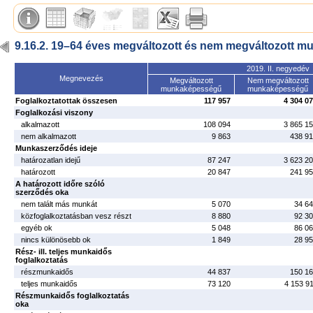
9.16.2. 19–64 éves megváltozott és nem megváltozott m
2019. II. negyedév
Megnevezés
Megváltozott
Nem megváltozott
munkaképességű
munkaképességű
Foglalkoztatottak összesen
117 957
4 304 0
Foglalkozási viszony
alkalmazott
108 094
3 865 1
nem alkalmazott
9 863
438 9
Munkaszerződés ideje
határozatlan idejű
87 247
3 623 2
határozott
20 847
241 9
A határozott időre szóló
szerződés oka
nem talált más munkát
5 070
34 6
közfoglalkoztatásban vesz részt
8 880
92 3
egyéb ok
5 048
86 0
nincs különösebb ok
1 849
28 9
Rész- ill. teljes munkaidős
foglalkoztatás
részmunkaidős
44 837
150 1
teljes munkaidős
73 120
4 153 9
Részmunkaidős foglalkoztatás
oka