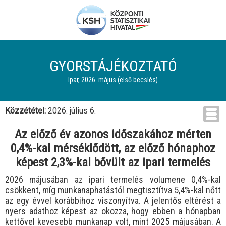
GYORSTÁJÉKOZTATÓ
Ipar, 2026. május (első becslés)
Közzététel:
2026. július 6.
Az előző év azonos időszakához mérten
0,4%-kal mérséklődött, az előző hónaphoz
képest 2,3%-kal bővült az ipari termelés
2026 májusában az ipari termelés volumene 0,4%-kal
csökkent, míg munkanaphatástól megtisztítva 5,4%-kal nőtt
az egy évvel korábbihoz viszonyítva. A jelentős eltérést a
nyers adathoz képest az okozza, hogy ebben a hónapban
kettővel kevesebb munkanap volt, mint 2025 májusában. A