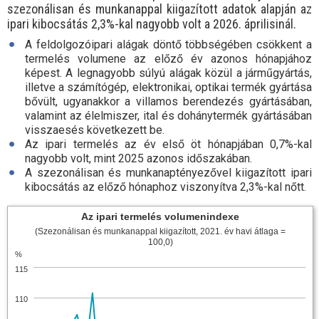
szezonálisan és munkanappal kiigazított adatok alapján az
ipari kibocsátás 2,3%-kal nagyobb volt a 2026. áprilisinál.
A feldolgozóipari alágak döntő többségében csökkent a
termelés volumene az előző év azonos hónapjához
képest. A legnagyobb súlyú alágak közül a járműgyártás,
illetve a számítógép, elektronikai, optikai termék gyártása
bővült, ugyanakkor a villamos berendezés gyártásában,
valamint az élelmiszer, ital és dohánytermék gyártásában
visszaesés következett be.
Az ipari termelés az év első öt hónapjában 0,7
%-
kal
nagyobb volt, mint 2025 azonos időszakában.
A szezonálisan és munkanaptényezővel kiigazított ipari
kibocsátás az előző hónaphoz viszonyítva 2,3
%-
kal nőtt.
Az ipari termelés volumenindexe
(Szezonálisan és munkanappal kiigazított, 2021. év havi átlaga =
100,0)
%
115
110