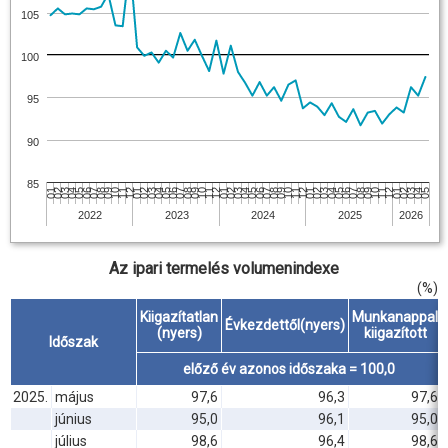
105
100
95
90
85
08
01
06
04
09
02
07
12
05
10
03
01
06
11
04
09
02
07
05
10
03
08
01
06
11
04
02
07
12
05
10
03
08
01
11
04
09
02
07
12
05
03
08
01
06
11
04
09
02
12
05
10
03
2022
2023
2024
2025
2026
Az ipari termelés volumenindexe
(%)
Kiigazítatlan
Munkanappal
Évkezdettől(nyers)
(nyers)
kiigazított
Időszak
előző év azonos időszaka = 100,0
2025.
május
97,6
96,3
97,6
június
95,0
96,1
95,0
július
98,6
96,4
98,6