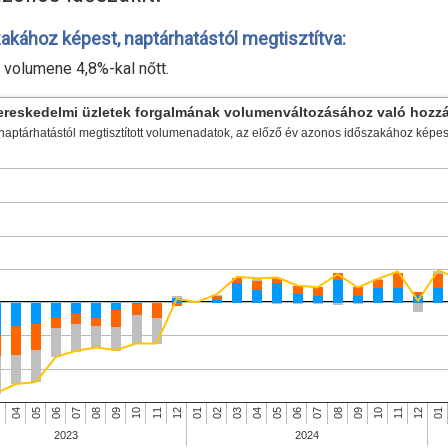
kához képest, naptárhatástól megtisztítva:
 volumene 4,8
%-
kal nőtt.
ereskedelmi üzletek forgalmának volumenváltozásához való hozzá
naptárhatástól megtisztított volumenadatok, az előző év azonos időszakához képes
11
07
3
12
08
04
12
08
04
01
09
05
01
09
05
10
06
02
10
06
11
07
03
2023
2024