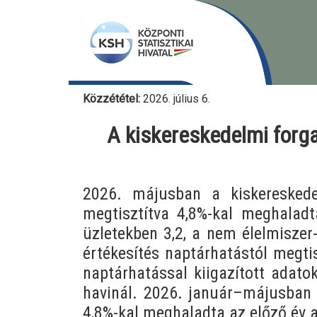
Közzététel:
2026. július 6.
A kiskereskedelmi forga
2026. májusban a kiskereskede
megtisztítva 4,8%-kal meghaladt
üzletekben 3,2, a nem élelmisze
értékesítés naptárhatástól megti
naptárhatással kiigazított adato
havinál. 2026. január–májusban 
4,8%-kal meghaladta az előző év 