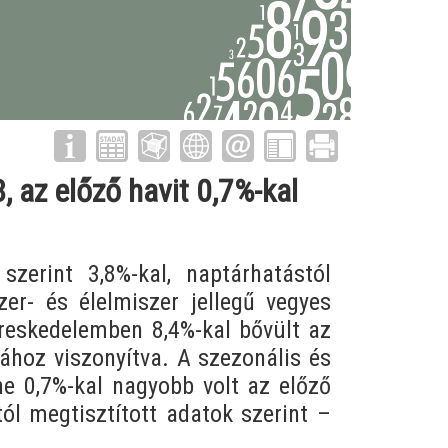
 az előző havit 0,7%-kal
erint 3,8%-kal, naptárhatástól
er- és élelmiszer jellegű vegyes
reskedelemben 8,4%-kal bővült az
ához viszonyítva. A szezonális és
ne 0,7%-kal nagyobb volt az előző
l megtisztított adatok szerint –