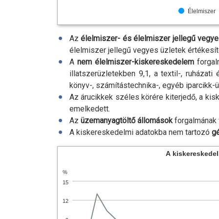
Élelmiszer
Az
élelmiszer- és élelmiszer jellegű veg
élelmiszer jellegű vegyes üzletek értékesí
A
nem élelmiszer-kiskereskedelem
forgal
illatszerüzletekben 9,1, a textil-, ruházat
könyv-, számítástechnika-, egyéb iparcikk-
Az árucikkek széles körére kiterjedő, a ki
emelkedett.
Az
üzemanyagtöltő állomások
forgalmának 
A kiskereskedelmi adatokba nem tartozó
gé
A kiskereskedel
%
15
12