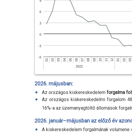
9
6
3
0
-3
-6
02
01
03
02
03
04
05
06
07
08
09
10
11
12
01
2022
2026. májusban:
Az országos kiskereskedelem
forgalma fol
Az országos kiskereskedelmi forgalom 4
16
%-
a az üzemanyagtöltő állomások forgal
2026. január–májusban az előző év azono
A kiskereskedelem forgalmának volumene 