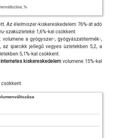
umenváltozása, %
tt. Az élelmiszer-kiskereskedelem 76
%-
át adó
áru-szaküzleteké 1,6
%-
kal csökkent.
ok volumene a gyógyszer-, gyógyászatitermék-,
3, az iparcikk jellegű vegyes üzletekben 5,2, a
letekben 5,1
%-
kal csökkent.
internetes kiskereskedelem
volumene 15
%-
kal
l csökkent.
volumenváltozása