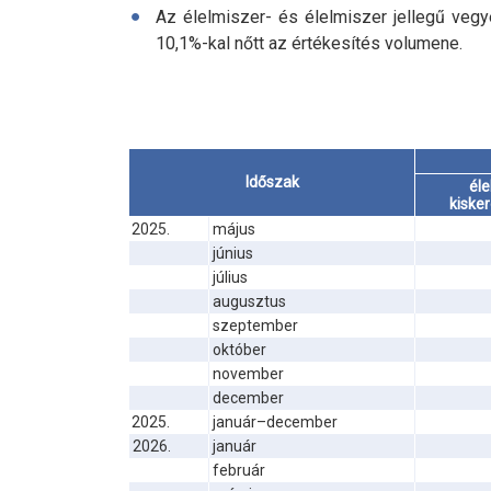
Az élelmiszer- és élelmiszer jellegű ve
10,1
%-
kal nőtt az értékesítés volumene.
Időszak
éle
kiske
2025.
május
június
július
augusztus
szeptember
október
november
december
2025.
január–december
2026.
január
február