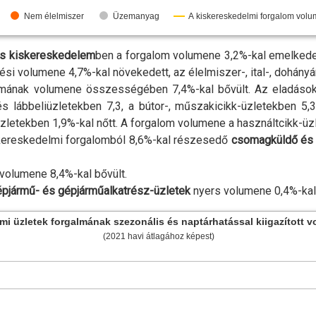
Üzemanyag
Nem élelmiszer
A kiskereskedelmi forgalom vol
yes kiskereskedelem
ben a forgalom volumene 3,2
%-
kal emelkede
tési volumene 4,7
%-
kal növekedett, az élelmiszer-, ital-, dohány
mának volumene összességében 7,4
%-
kal bővült. Az eladás
i és lábbeliüzletekben 7,3, a bútor-, műszakicikk-üzletekben 5,
üzletekben 1,9
%-
kal nőtt. A forgalom volumene a használtcikk-üz
skereskedelmi forgalomból 8,6
%-
kal részesedő
csomagküldő és 
volumene 8,4
%-
kal bővült.
pjármű- és gépjárműalkatrész-üzletek
nyers volumene 0,4
%-
ka
mi üzletek forgalmának szezonális és naptárhatással kiigazított 
(2021 havi átlagához képest)