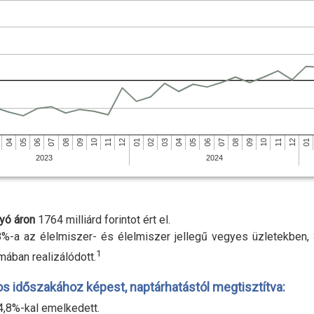
04
05
04
06
05
07
06
08
07
09
08
10
09
11
10
12
11
01
12
01
02
03
2023
2024
yó áron
1764 milliárd forintot ért el.
8
%-
a az élelmiszer- és élelmiszer jellegű vegyes üzletekben,
1
mában realizálódott
.
s időszakához képest, naptárhatástól megtisztítva:
4,8
%-
kal emelkedett.