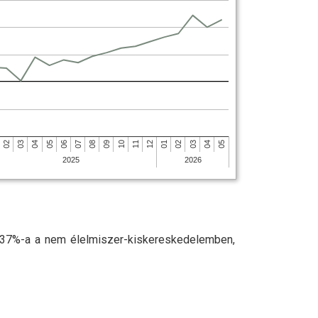
05
06
07
08
09
10
11
12
01
02
03
02
04
03
05
04
2025
2026
 37
%-
a a nem élelmiszer-kiskereskedelemben,