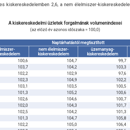
gyes kiskereskedelemben 2,6, a nem élelmiszer-kiskereskede
A kiskereskedelmi üzletek forgalmának volumenindexei
(az előző év azonos időszaka = 100,0)
Naptárhatástól megtisztított
lmiszer-
nem élelmiszer-
üzemanyag-
reskedelem
kiskereskedelem
kiskereskedelem
100,6
104,7
99,7
103,7
104,2
103,3
102,2
102,9
97,6
102,3
104,9
102,2
103,1
103,5
100,5
101,3
105,2
100,6
102,6
104,6
100,7
102,0
104,3
101,7
102,5
104,2
101,3
101,3
104,7
105,8
102,2
105,0
106,4