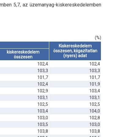
lemben 5,7, az üzemanyag-kiskereskedelemben
(%)
Kiskereskedelem
összesen, kiigazítatlan
kiskereskedelem
(nyers) adat
összesen
102,4
102,4
103,3
103,3
101,7
101,7
102,4
101,9
102,9
103,4
103,1
103,1
102,5
102,5
103,4
104,0
103,0
102,8
103,5
103,0
103,8
103,8