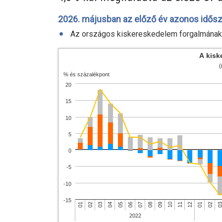
2026. májusban az előző év azonos idősza
Az országos kiskereskedelem forgalmának
A kisk
(
% és százalékpont
20
15
10
5
0
-5
-10
-15
0
11
07
03
12
08
04
01
09
05
01
02
10
06
02
2022