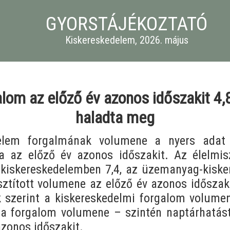
GYORSTÁJÉKOZTATÓ
Kiskereskedelem, 2026. május
lom az előző év azonos időszakit 4,8,
haladta meg
lem forgalmának volumene a nyers adat sz
a az előző év azonos időszakit. Az élelmisz
r-kiskereskedelemben 7,4, az üzemanyag-kiske
sztított volumene az előző év azonos időszak
k szerint a kiskereskedelmi forgalom volume
a forgalom volumene – szintén naptárhatástó
azonos időszakit.