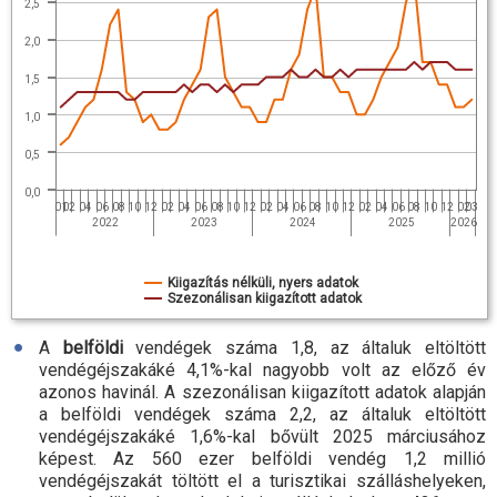
2,5
2,0
1,5
1,0
0,5
0,0
01
02
04
06
08
10
12
02
04
06
08
10
12
02
04
06
08
10
12
02
04
06
08
10
12
02
03
2022
2023
2024
2025
2026
Kiigazítás nélküli, nyers adatok
Szezonálisan kiigazított adatok
A
belföldi
vendégek száma 1,8, az általuk eltöltött
vendégéjszakáké 4,1
%-
kal nagyobb volt az előző év
azonos havinál. A szezonálisan kiigazított adatok alapján
a belföldi vendégek száma 2,2, az általuk eltöltött
vendégéjszakáké 1,6
%-
kal bővült 2025 márciusához
képest. Az 560 ezer belföldi vendég 1,2 millió
vendégéjszakát töltött el a turisztikai szálláshelyeken,