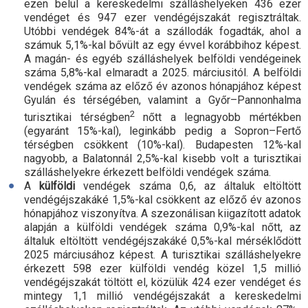
ezen belül a kereskedelmi szálláshelyeken 436 ezer
vendéget és 947 ezer vendégéjszakát regisztráltak.
Utóbbi vendégek 84
%-
át a szállodák fogadták, ahol a
számuk 5,1
%-
kal bővült az egy évvel korábbihoz képest.
A magán- és egyéb szálláshelyek belföldi vendégeinek
száma 5,8
%-
kal elmaradt a 2025. márciusitól. A belföldi
vendégek száma az előző év azonos hónapjához képest
Gyulán és térségében, valamint a Győr–Pannonhalma
2
turisztikai
térségben
nőtt a legnagyobb mértékben
(egyaránt 15
%-
kal), leginkább pedig a Sopron–Fertő
térségben csökkent (10
%-
kal). Budapesten 12
%-
kal
nagyobb, a Balatonnál 2,5
%-
kal kisebb volt a turisztikai
szálláshelyekre érkezett belföldi vendégek száma.
A
külföldi
vendégek száma 0,6, az általuk eltöltött
vendégéjszakáké 1,5
%-
kal csökkent az előző év azonos
hónapjához viszonyítva. A szezonálisan kiigazított adatok
alapján a külföldi vendégek száma 0,9
%-
kal nőtt, az
általuk eltöltött vendégéjszakáké 0,5
%-
kal mérséklődött
2025 márciusához képest. A turisztikai szálláshelyekre
érkezett 598 ezer külföldi vendég közel 1,5 millió
vendégéjszakát töltött el, közülük 424 ezer vendéget és
mintegy 1,1 millió vendégéjszakát a kereskedelmi