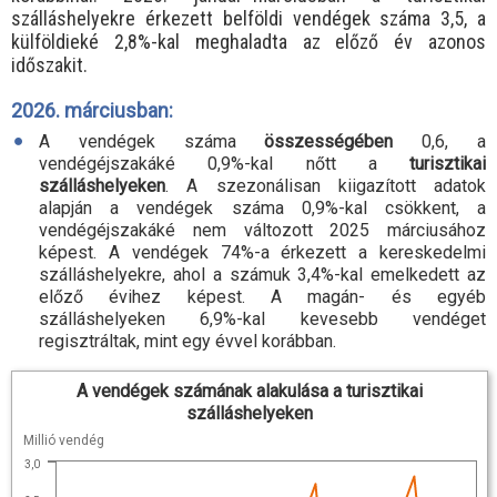
szálláshelyekre érkezett belföldi vendégek száma 3,5, a
külföldieké 2,8%-kal meghaladta az előző év azonos
időszakit.
2026. márciusban:
A vendégek száma
összességében
0,6, a
vendégéjszakáké 0,9
%-
kal nőtt a
turisztikai
szálláshelyeken
. A szezonálisan kiigazított adatok
alapján a vendégek száma 0,9
%-
kal csökkent, a
vendégéjszakáké nem változott 2025 márciusához
képest. A vendégek 74
%-
a érkezett a kereskedelmi
szálláshelyekre, ahol a számuk 3,4
%-
kal emelkedett az
előző évihez képest. A magán- és egyéb
szálláshelyeken 6,9
%-
kal kevesebb vendéget
regisztráltak, mint egy évvel korábban.
A vendégek számának alakulása a turisztikai
szálláshelyeken
Millió vendég
3,0