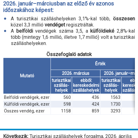
2026. január–márciusban az előző év azonos
időszakához képest:
A turisztikai szálláshelyeken 3,1
%-
kal több,
összesen
közel 3,3 millió
vendéget
regisztráltak.
A
belföldi
vendégek száma 3,5, a
külföldieké
2,8
%-
kal
több (mintegy 1,6 millió, illetve 1,7 millió) volt a turisztikai
szálláshelyeken.
Összefoglaló adatok
Érték
2026. március
2026. január–már
Mutató
turisztikai
ebből:
turisztikai
ebbő
szállás-
kereskedelmi
szállás-
kereske
helyek
szálláshelyek
helyek
szállás
Belföldi vendégek, ezer
560
436
1563
Külföldi vendégek, ezer
598
424
1730
Összes vendég, ezer
1158
859
3293
Következik:
Turisztikai szálláshelyek forgalma, 2026. április