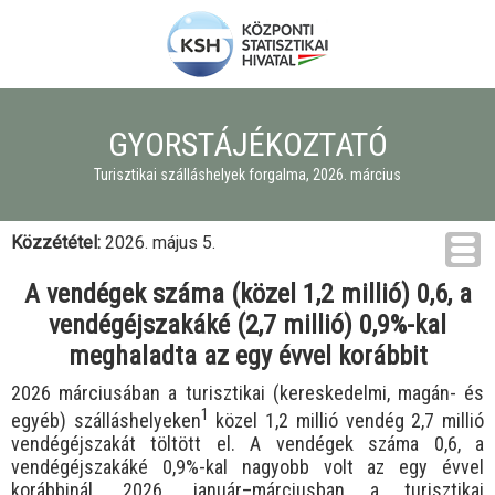
GYORSTÁJÉKOZTATÓ
Turisztikai szálláshelyek forgalma, 2026. március
Közzététel:
2026. május 5.
A vendégek száma (közel 1,2 millió) 0,6, a
vendégéjszakáké (2,7 millió) 0,9%-kal
meghaladta az egy évvel korábbit
2026 márciusában a turisztikai (kereskedelmi, magán- és
1
egyéb)
szálláshelyeken
közel 1,2 millió vendég 2,7 millió
vendégéjszakát töltött el. A vendégek száma 0,6, a
vendégéjszakáké 0,9%-kal nagyobb volt az egy évvel
korábbinál. 2026. január–márciusban a turisztikai