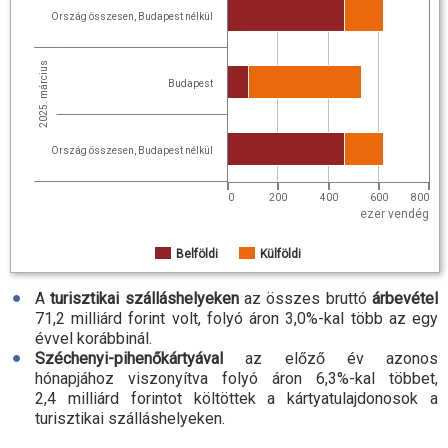
Ország összesen, Budapest nélkül
2025. március
Budapest
Ország összesen, Budapest nélkül
0
200
400
600
800
ezer vendég
Belföldi
Külföldi
A
turisztikai szálláshelyeken
az összes bruttó
árbevétel
71,2 milliárd forint volt, folyó áron 3,0
%-
kal több az egy
évvel korábbinál.
Széchenyi-pihenőkártyával
az előző év azonos
hónapjához viszonyítva folyó áron 6,3
%-
kal többet,
2,4 milliárd forintot költöttek a kártyatulajdonosok a
turisztikai szálláshelyeken.