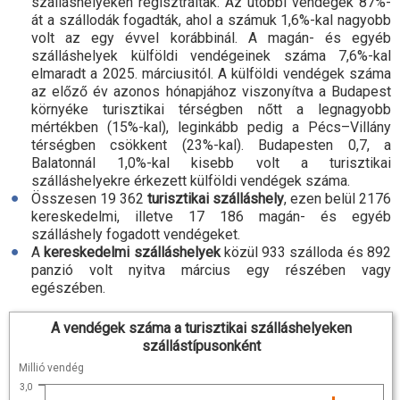
szálláshelyeken regisztráltak. Az utóbbi vendégek 87
%-
át a szállodák fogadták, ahol a számuk 1,6
%-
kal nagyobb
volt az egy évvel korábbinál. A magán- és egyéb
szálláshelyek külföldi vendégeinek száma 7,6
%-
kal
elmaradt a 2025. márciusitól. A külföldi vendégek száma
az előző év azonos hónapjához viszonyítva a Budapest
környéke turisztikai térségben nőtt a legnagyobb
mértékben (15
%-
kal), leginkább pedig a Pécs–Villány
térségben csökkent (23
%-
kal). Budapesten 0,7, a
Balatonnál 1,0
%-
kal kisebb volt a turisztikai
szálláshelyekre érkezett külföldi vendégek száma.
Összesen 19 362
turisztikai szálláshely
, ezen belül 2176
kereskedelmi, illetve 17 186 magán- és egyéb
szálláshely fogadott vendégeket.
A
kereskedelmi szálláshelyek
közül 933 szálloda és 892
panzió volt nyitva március egy részében vagy
egészében.
A vendégek száma a turisztikai szálláshelyeken
szállástípusonként
Millió vendég
3,0