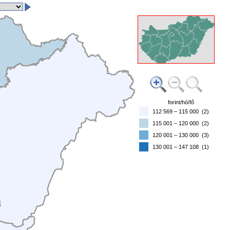
Húzza a piros téglalapot
a kívánt helyre!
forint/hó/fő
112 569 – 115 000 (2)
115 001 – 120 000 (2)
120 001 – 130 000 (3)
130 001 – 147 108 (1)