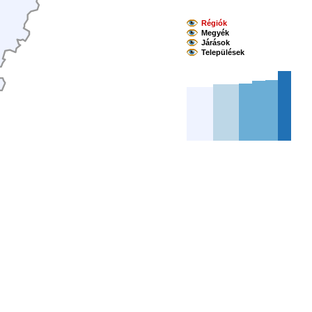
Régiók
Megyék
Járások
Települések