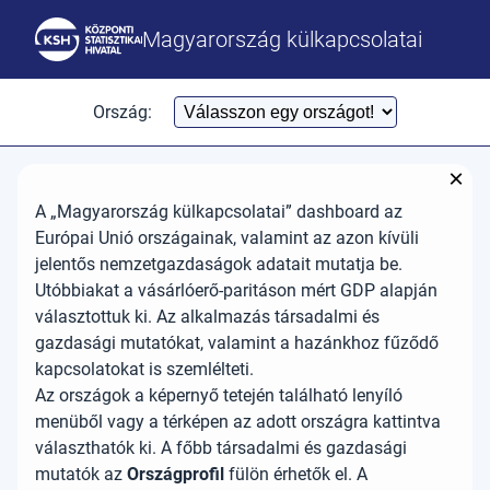
Magyarország külkapcsolatai
Ország:
×
A „Magyarország külkapcsolatai” dashboard az
Európai Unió országainak, valamint az azon kívüli
jelentős nemzetgazdaságok adatait mutatja be.
Utóbbiakat a vásárlóerő-paritáson mért GDP alapján
választottuk ki. Az alkalmazás társadalmi és
gazdasági mutatókat, valamint a hazánkhoz fűződő
kapcsolatokat is szemlélteti.
Az országok a képernyő tetején található lenyíló
menüből vagy a térképen az adott országra kattintva
választhatók ki. A főbb társadalmi és gazdasági
mutatók az
Országprofil
fülön érhetők el. A