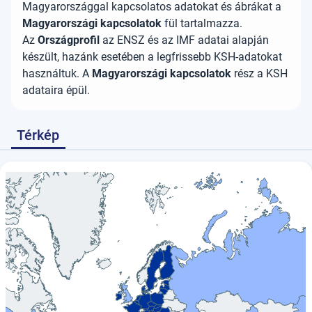
Magyarországgal kapcsolatos adatokat és ábrákat a
Magyarországi kapcsolatok
fül tartalmazza.
Az
Országprofil
az ENSZ és az IMF adatai alapján
készült, hazánk esetében a legfrissebb KSH-adatokat
használtuk. A
Magyarországi kapcsolatok
rész a KSH
adataira épül.
Térkép
Chart
Map of unspecified region with 3 data series.
View as data table, Chart