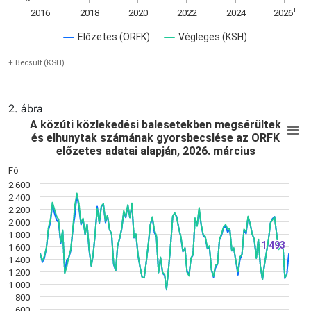
+
2016
2018
2020
2022
2024
2026
Előzetes (ORFK)
Végleges (KSH)
+ Becsült (KSH).
2. ábra
A közúti közlekedési balesetekben megsérü
E
A közúti közlekedési balesetekben megsérültek
és elhunytak számának gyorsbecslése az ORFK
Line chart with 3 lines.
előzetes adatai alapján, 2026. március
+ Becsült (KSH).
Fő
View as data table, A közúti közlekedési balesetekben megs
2 600
The chart has 1 X axis displaying Time. Data ranges from 20
2 400
The chart has 1 Y axis displaying Fő. Data ranges from 908 t
2 200
2 000
1 800
1 493
1 493
1 600
1 400
1 200
1 000
800
600