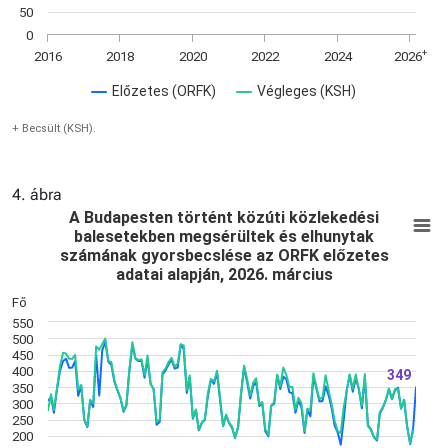
50
0
+
2016
2018
2020
2022
2024
2026
Előzetes (ORFK)
Végleges (KSH)
+ Becsült (KSH).
4. ábra
A Budapesten történt közúti közlekedési b
E
A Budapesten történt közúti közlekedési
balesetekben megsérültek és elhunytak
Line chart with 3 lines.
számának gyorsbecslése az ORFK előzetes
+ Becsült (KSH).
adatai alapján, 2026. március
View as data table, A Budapesten történt közúti közlekedés
Fő
The chart has 1 X axis displaying Time. Data ranges from 20
550
The chart has 1 Y axis displaying Fő. Data ranges from 173 to
500
450
400
349
349
350
300
250
200