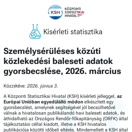
Kísérleti statisztika
Személysérüléses közúti
közlekedési baleseti adatok
gyorsbecslése, 2026. március
Közzétéve:
2026. június 3.
A Központi Statisztikai Hivatal (KSH) kísérleti jelleggel,
az
Európai Unióban egyedülálló módon
elkészített egy
gyorsbecslést, amelynek segítségével jól becsülhetővé
válnak a hivatalosan publikálandó havi baleseti adatok, és
áthidalható az Országos Rendőr-főkapitányság (ORFK) által
tájékoztatási céllal kiadott, illetve a KSH hivatalos
publikációja közötti időbeli eltérés. Mindemellett a KSH által