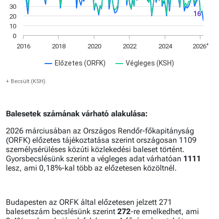
30
16
16
20
10
0
+
2016
2018
2020
2022
2024
2026
Előzetes (ORFK)
Végleges (KSH)
+ Becsült (KSH).
Balesetek számának várható alakulása:
2026 márciusában az Országos Rendőr-főkapitányság
(ORFK) előzetes tájékoztatása szerint országosan 1109
személysérüléses közúti közlekedési baleset történt.
Gyorsbecslésünk szerint a végleges adat várhatóan
1111
lesz, ami 0,18%-kal több az előzetesen közöltnél.
Budapesten az ORFK által előzetesen jelzett 271
balesetszám becslésünk szerint
272
-re emelkedhet, ami