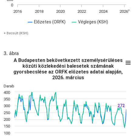
0
+
2016
2018
2020
2022
2024
2026
Előzetes (ORFK)
Végleges (KSH)
+ Becsült (KSH).
3. ábra
A Budapesten bekövetkezett személysérülés
E
A Budapesten bekövetkezett személysérüléses
közúti közlekedési balesetek számának
Line chart with 3 lines.
gyorsbecslése az ORFK előzetes adatai alapján,
+ Becsült (KSH).
2026. március
View as data table, A Budapesten bekövetkezett személysérü
Darab
The chart has 1 X axis displaying Time. Data ranges from 20
400
The chart has 1 Y axis displaying Darab. Data ranges from 13
350
272
272
300
250
200
150
100