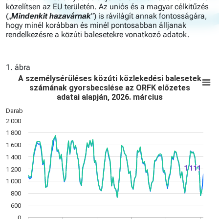
közelítsen az EU területén. Az uniós és a magyar célkitűzés
(„
Mindenkit hazavárnak
”) is rávilágít annak fontosságára,
hogy minél korábban és minél pontosabban álljanak
rendelkezésre a közúti balesetekre vonatkozó adatok.
1. ábra
A személysérüléses közúti közlekedési bal
E
A személysérüléses közúti közlekedési balesetek
számának gyorsbecslése az ORFK előzetes
Line chart with 3 lines.
adatai alapján, 2026. március
+ Becsült (KSH).
Darab
View as data table, A személysérüléses közúti közlekedési 
2 000
The chart has 1 X axis displaying Time. Data ranges from 20
The chart has 1 Y axis displaying Darab. Data ranges from 72
1 800
1 600
1 400
1 111
1 111
1 200
1 000
800
600
0