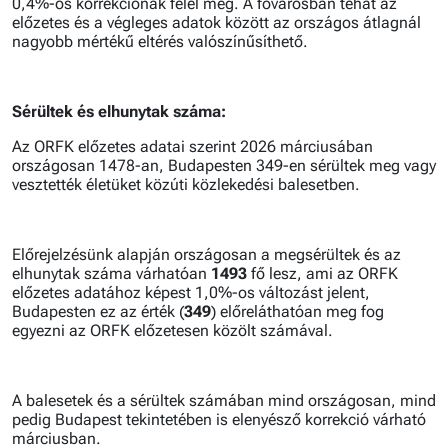
0,4%-os korrekciónak felel meg. A fővárosban tehát az
előzetes és a végleges adatok között az országos átlagnál
nagyobb mértékű eltérés valószínűsíthető.
Sérültek és elhunytak száma:
Az ORFK előzetes adatai szerint 2026 márciusában
országosan 1478-an, Budapesten 349-en sérültek meg vagy
vesztették életüket közúti közlekedési balesetben.
Előrejelzésünk alapján országosan a megsérültek és az
elhunytak száma várhatóan
1493
fő lesz, ami az ORFK
előzetes adatához képest 1,0%-os változást jelent,
Budapesten ez az érték (
349
) előreláthatóan meg fog
egyezni az ORFK előzetesen közölt számával.
A balesetek és a sérültek számában mind országosan, mind
pedig Budapest tekintetében is elenyésző korrekció várható
márciusban.