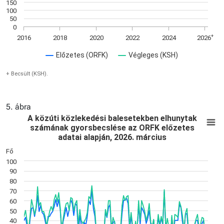
150
100
50
0
+
2016
2018
2020
2022
2024
2026
Előzetes (ORFK)
Végleges (KSH)
+ Becsült (KSH).
5. ábra
A közúti közlekedési balesetekben elhunyt
E
A közúti közlekedési balesetekben elhunytak
számának gyorsbecslése az ORFK előzetes
Line chart with 3 lines.
adatai alapján, 2026. március
+ Becsült (KSH).
Fő
View as data table, A közúti közlekedési balesetekben elhu
100
The chart has 1 X axis displaying Time. Data ranges from 20
90
The chart has 1 Y axis displaying Fő. Data ranges from 15 to 
80
70
60
50
40