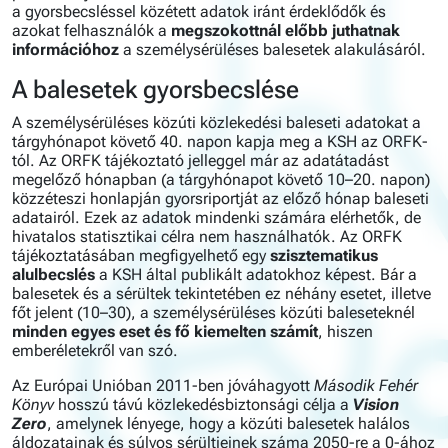
a gyorsbecsléssel közétett adatok iránt érdeklődők és
azokat felhasználók a
megszokottnál előbb juthatnak
információhoz
a személysérüléses balesetek alakulásáról.
A balesetek gyorsbecslése
A személysérüléses közúti közlekedési baleseti adatokat a
tárgyhónapot követő 40. napon kapja meg a KSH az ORFK-
tól. Az ORFK tájékoztató jelleggel már az adatátadást
megelőző hónapban (a tárgyhónapot követő 10–20. napon)
közzéteszi honlapján gyorsriportját az előző hónap baleseti
adatairól. Ezek az adatok mindenki számára elérhetők, de
hivatalos statisztikai célra nem használhatók. Az ORFK
tájékoztatásában megfigyelhető egy
szisztematikus
alulbecslés
a KSH által publikált adatokhoz képest. Bár a
balesetek és a sérültek tekintetében ez néhány esetet, illetve
főt jelent (10–30), a személysérüléses közúti baleseteknél
minden egyes eset és fő kiemelten számít
, hiszen
emberéletekről van szó.
Az Európai Unióban 2011-ben jóváhagyott
Második Fehér
Könyv
hosszú távú közlekedésbiztonsági célja a
Vision
Zero
, amelynek lényege, hogy a közúti balesetek halálos
áldozatainak és súlyos sérültjeinek száma 2050-re a 0-ához