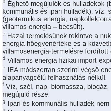
b
Éghető megújulók és hulladékok (
kommunális és ipari hulladék), víz,
(geotermikus energia, napkollektorr
villamos energia – becsült).
c
Hazai termelésűnek tekintve a nukl
energia hőegyenértéke és a közvetl
villamosenergia-termelésre fordított 
d
Villamos energia fizikai import-exp
e
IEA módszertan szerinti végső ene
alapanyagcélú felhasználás nélkül.
f
Víz, szél, nap, biomassza, biogáz,
megújuló része.
g
Ipari és kommunális hulladék nem
h