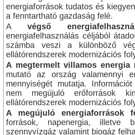
energiaforrások tudatos és kiegyen
a fenntartható gazdaság felé.
A
végső energiafelhaszná
energiafelhasználás céljából átad
számba veszi a különböző végf
ellátórendszerek modernizációs fo
A megtermelt villamos energia 
mutató az ország valamennyi er
mennyiségét mutatja. Információt
nem megújuló erőforrások kim
ellátórendszerek modernizációs fol
A megújuló energiaforrások f
források, napenergia, illetve
szennyvízgáz valamint biogáz felh