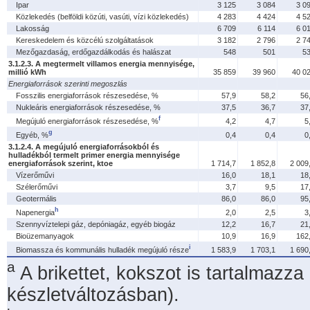
Ipar
3 125
3 084
3 0
Közlekedés (belföldi közúti, vasúti, vízi közlekedés)
4 283
4 424
4 5
Lakosság
6 709
6 114
6 0
Kereskedelem és közcélú szolgáltatások
3 182
2 796
2 7
Mezőgazdaság, erdőgazdálkodás és halászat
548
501
5
3.1.2.3. A megtermelt villamos energia mennyisége,
millió kWh
35 859
39 960
40 0
Energiaforrások szerinti megoszlás
Fosszilis energiaforrások részesedése, %
57,9
58,2
56
Nukleáris energiaforrások részesedése, %
37,5
36,7
37
f
Megújuló energiaforrások részesedése, %
4,2
4,7
5
g
Egyéb, %
0,4
0,4
0
3.1.2.4. A megújuló energiaforrásokból és
hulladékból termelt primer energia mennyisége
energiaforrások szerint, ktoe
1 714,7
1 852,8
2 009
Vízerőművi
16,0
18,1
18
Szélerőművi
3,7
9,5
17
Geotermális
86,0
86,0
95
h
Napenergia
2,0
2,5
3
Szennyvíztelepi gáz, depóniagáz, egyéb biogáz
12,2
16,7
21
Bioüzemanyagok
10,9
16,9
162
i
Biomassza és kommunális hulladék megújuló része
1 583,9
1 703,1
1 690
a
A brikettet, kokszot is tartalmazza
készletváltozásban).