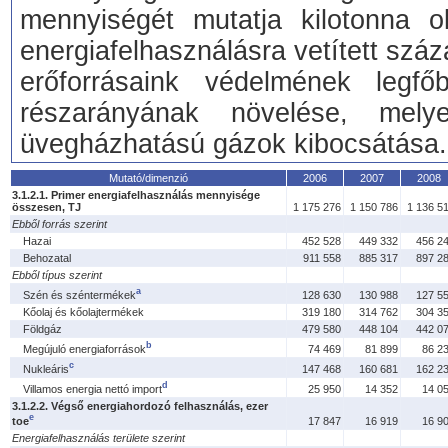
mennyiségét mutatja kilotonna ol
energiafelhasználásra vetített szá
erőforrásaink védelmének legfő
részarányának növelése, mel
üvegházhatású gázok kibocsátása.
Mutató/dimenzió
2006
2007
2008
3.1.2.1. Primer energiafelhasználás mennyisége
összesen, TJ
1 175 276
1 150 786
1 136 5
Ebből forrás szerint
Hazai
452 528
449 332
456 2
Behozatal
911 558
885 317
897 2
Ebből típus szerint
a
Szén és széntermékek
128 630
130 988
127 5
Kőolaj és kőolajtermékek
319 180
314 762
304 3
Földgáz
479 580
448 104
442 0
b
Megújuló energiaforrások
74 469
81 899
86 2
c
Nukleáris
147 468
160 681
162 2
d
Villamos energia nettó import
25 950
14 352
14 0
3.1.2.2. Végső energiahordozó felhasználás, ezer
e
toe
17 847
16 919
16 9
Energiafelhasználás területe szerint