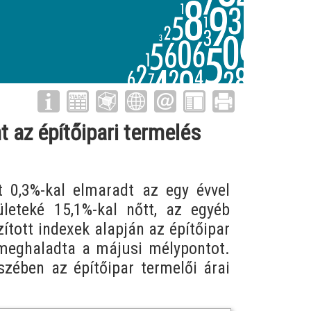
t az építőipari termelés
 0,3%-kal elmaradt az egy évvel
ületeké 15,1%-kal nőtt, az egyéb
tott indexek alapján az építőipar
 meghaladta a májusi mélypontot.
szében az építőipar termelői árai