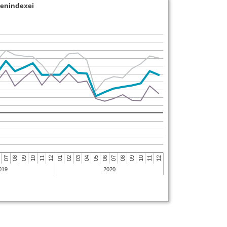
menindexei
04
03
02
01
12
11
10
12
09
08
11
10
07
09
08
07
06
05
019
2020