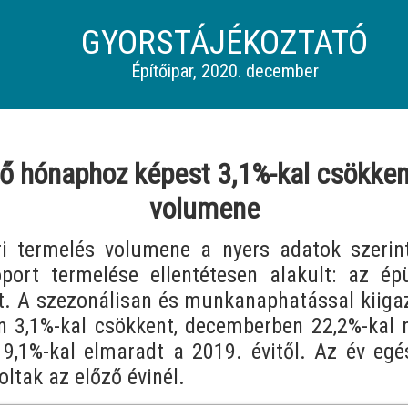
GYORSTÁJÉKOZTATÓ
Építőipar, 2020. december
őző hónaphoz képest 3,1%-kal csökken
volumene
i termelés volumene a nyers adatok szerint
port termelése ellentétesen alakult: az ép
t. A szezonálisan és munkanaphatással kiigazí
 3,1%-kal csökkent, decemberben 22,2%-kal
9,1%-kal elmaradt a 2019. évitől. Az év egé
ltak az előző évinél.