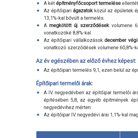
A két
építményfőcsoport termelése
ellentét
Az építőipari
ágazatok
közül az épületek é
13,1
%-
kal bővült a termelés.
A
megkötött új szerződések
volumene 6
vonatkozóké 8,8
%-
kal.
Az építőipari vállalkozások
december végi
vonatkozó szerződések volumene 60,8
%-
k
Az év egészében az előző évhez képest:
Az építőipari termelés 9,1, ezen belül az é
Építőipari termelői árak:
A IV. negyedévben az építőipar termelői ára
építésében 5,8, az egyéb építmények épí
negyedévihez mérten.
Az építőipar IV. negyedévi árai 1,1
%-
kal mag