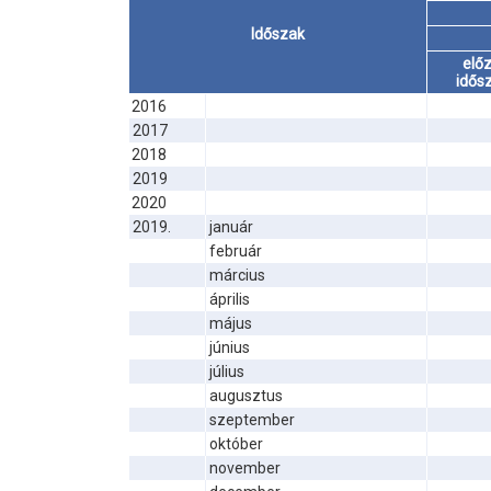
Időszak
elő
idős
2016
2017
2018
2019
2020
2019.
január
február
március
április
május
június
július
augusztus
szeptember
október
november