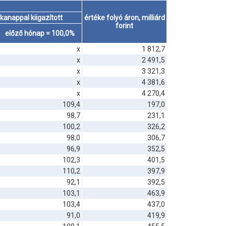
anappal kiigazított
értéke folyó áron, milliárd
forint
előző hónap = 100,0%
x
1 812,7
x
2 491,5
x
3 321,3
x
4 381,6
x
4 270,4
109,4
197,0
98,7
231,1
100,2
326,2
98,0
306,7
96,9
352,5
102,3
401,5
110,2
397,9
92,1
392,5
103,1
463,9
103,4
437,0
91,0
419,9