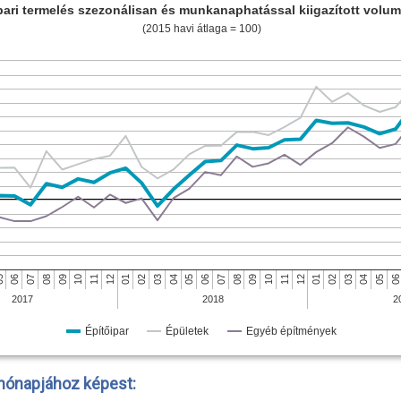
pari termelés szezonálisan és munkanaphatással kiigazított volu
(2015 havi átlaga = 100)
10
01
09
12
08
11
07
10
09
06
5
08
07
06
05
04
03
06
02
05
01
04
12
03
11
02
2017
2018
2
Építőipar
Épületek
Egyéb építmények
hónapjához képest: