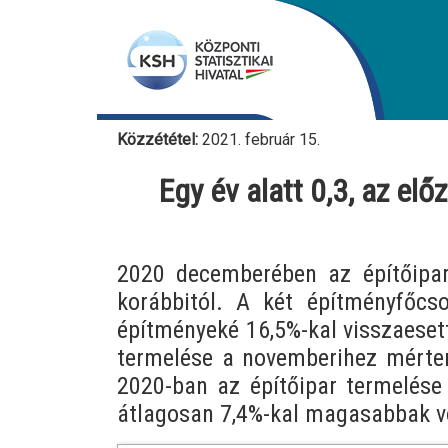
Közzététel:
2021. február 15.
Egy év alatt 0,3, az el
2020 decemberében az építőipar
korábbitól. A két építményfőcso
építményeké 16,5%-kal visszaeset
termelése a novemberihez mérten
2020-ban az építőipar termelése 
átlagosan 7,4%-kal magasabbak vo