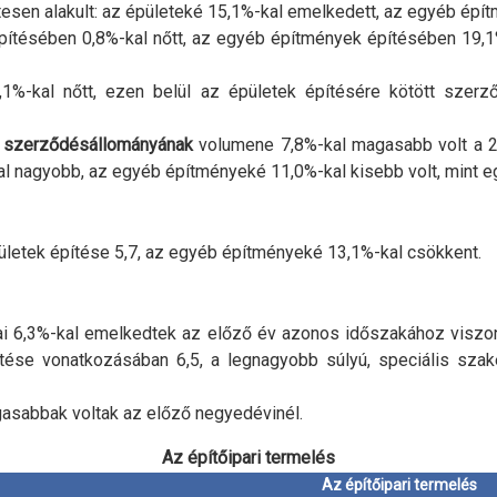
esen alakult: az épületeké 15,1
%-
kal emelkedett, az egyéb épí
pítésében 0,8
%-
kal nőtt, az egyéb építmények építésében 19,1
,1
%-
kal nőtt, ezen belül az épületek építésére kötött szer
 szerződésállományának
volumene 7,8
%-
kal magasabb volt a 
al nagyobb, az egyéb építményeké 11,0
%-
kal kisebb volt, mint 
pületek építése 5,7, az egyéb építményeké 13,1
%-
kal csökkent.
i 6,3
%-
kal emelkedtek az előző év azonos időszakához viszony
tése vonatkozásában 6,5, a legnagyobb súlyú, speciális szak
asabbak voltak az előző negyedévinél.
Az építőipari termelés
Az építőipari termelés