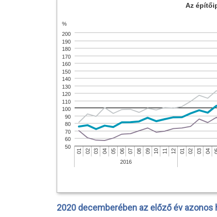
Az építői
%
200
190
180
170
160
150
140
130
120
110
100
90
80
70
60
50
07
06
05
04
03
02
0
01
04
03
02
01
12
11
10
09
08
2016
2020 decemberében az előző év azonos 