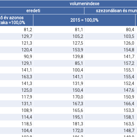
volumenindexe
eredeti
szezonálisan és munk
ző év azonos
2015 = 100,0%
zaka =100,0%
81,2
81,1
80,4
129,7
105,2
103,5
121,3
127,5
126,0
120,4
153,9
154,8
90,9
139,8
141,7
129,1
85,1
157,2
141,1
100,4
155,1
163,3
141,1
155,4
141,3
131,9
152,4
125,0
150,4
147,6
117,9
170,0
150,9
131,1
167,3
166,4
108,9
165,6
153,3
114,4
195,1
158,1
118,5
181,3
163,5
104,4
172,0
148,7