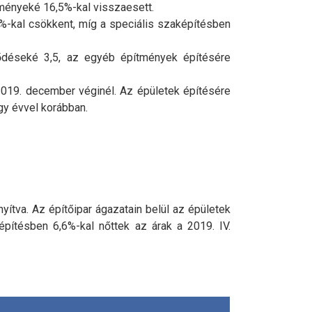
tményeké 16,5
%-
kal visszaesett.
%-
kal csökkent, míg a speciális szaképítésben
ződéseké 3,5, az egyéb építmények építésére
2019. december véginél. Az épületek építésére
egy évvel korábban.
ítva. Az építőipar ágazatain belül az épületek
építésben 6,6
%-
kal nőttek az árak a 2019. IV.