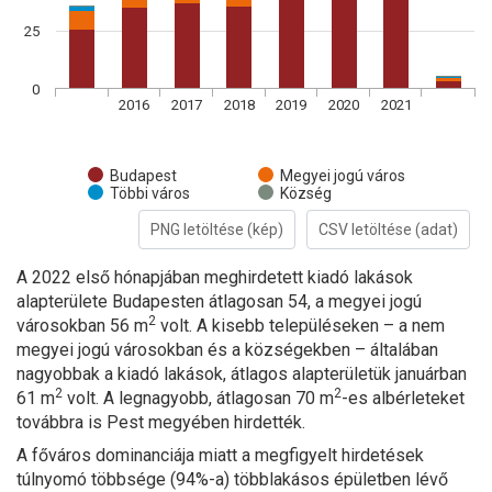
25
0
2016
2017
2018
2019
2020
2021
Budapest
Megyei jogú város
Többi város
Község
PNG letöltése (kép)
CSV letöltése (adat)
A 2022 első hónapjában meghirdetett kiadó lakások
alapterülete Budapesten átlagosan 54, a megyei jogú
2
városokban 56 m
volt. A kisebb településeken – a nem
megyei jogú városokban és a községekben – általában
nagyobbak a kiadó lakások, átlagos alapterületük januárban
2
2
61 m
volt. A legnagyobb, átlagosan 70 m
-es albérleteket
továbbra is Pest megyében hirdették.
A főváros dominanciája miatt a megfigyelt hirdetések
túlnyomó többsége (94%-a) többlakásos épületben lévő