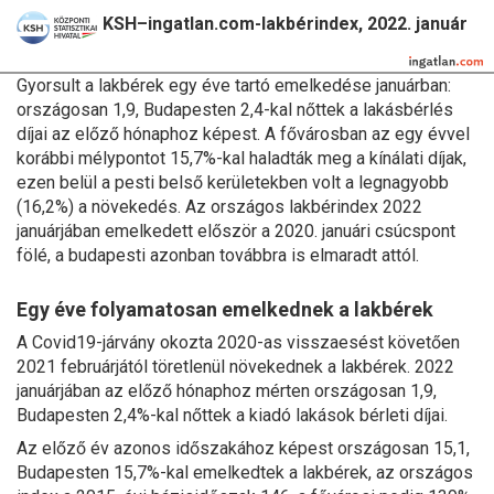
KSH–ingatlan.com-lakbérindex, 2022. január
Gyorsult a lakbérek egy éve tartó emelkedése januárban:
országosan 1,9, Budapesten 2,4-kal nőttek a lakásbérlés
díjai az előző hónaphoz képest. A fővárosban az egy évvel
korábbi mélypontot 15,7%-kal haladták meg a kínálati díjak,
ezen belül a pesti belső kerületekben volt a legnagyobb
(16,2%) a növekedés. Az országos lakbérindex 2022
januárjában emelkedett először a 2020. januári csúcspont
fölé, a budapesti azonban továbbra is elmaradt attól.
Egy éve folyamatosan emelkednek a lakbérek
A Covid19-járvány okozta 2020-as visszaesést követően
2021 februárjától töretlenül növekednek a lakbérek. 2022
januárjában az előző hónaphoz mérten országosan 1,9,
Budapesten 2,4%-kal nőttek a kiadó lakások bérleti díjai.
Az előző év azonos időszakához képest országosan 15,1,
Budapesten 15,7%-kal emelkedtek a lakbérek, az országos