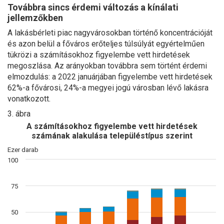
Továbbra sincs érdemi változás a kínálati
jellemzőkben
A lakásbérleti piac nagyvárosokban történő koncentrációját
és azon belül a főváros erőteljes túlsúlyát egyértelműen
tükrözi a számításokhoz figyelembe vett hirdetések
megoszlása. Az arányokban továbbra sem történt érdemi
elmozdulás: a 2022 januárjában figyelembe vett hirdetések
62%-a fővárosi, 24%-a megyei jogú városban lévő lakásra
vonatkozott.
3. ábra
A számításokhoz figyelembe vett hirdetések
számának alakulása településtípus szerint
Ezer darab
100
75
50