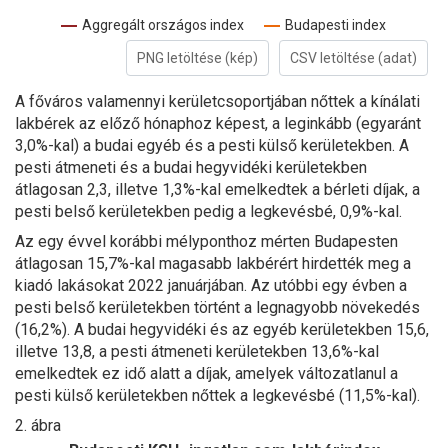
Aggregált országos index
Budapesti index
PNG letöltése (kép)
CSV letöltése (adat)
A főváros valamennyi kerületcsoportjában nőttek a kínálati
lakbérek az előző hónaphoz képest, a leginkább (egyaránt
3,0%-kal) a budai egyéb és a pesti külső kerületekben. A
pesti átmeneti és a budai hegyvidéki kerületekben
átlagosan 2,3, illetve 1,3%-kal emelkedtek a bérleti díjak, a
pesti belső kerületekben pedig a legkevésbé, 0,9%-kal.
Az egy évvel korábbi mélyponthoz mérten Budapesten
átlagosan 15,7%-kal magasabb lakbérért hirdették meg a
kiadó lakásokat 2022 januárjában. Az utóbbi egy évben a
pesti belső kerületekben történt a legnagyobb növekedés
(16,2%). A budai hegyvidéki és az egyéb kerületekben 15,6,
illetve 13,8, a pesti átmeneti kerületekben 13,6%-kal
emelkedtek ez idő alatt a díjak, amelyek változatlanul a
pesti külső kerületekben nőttek a legkevésbé (11,5%-kal).
2. ábra