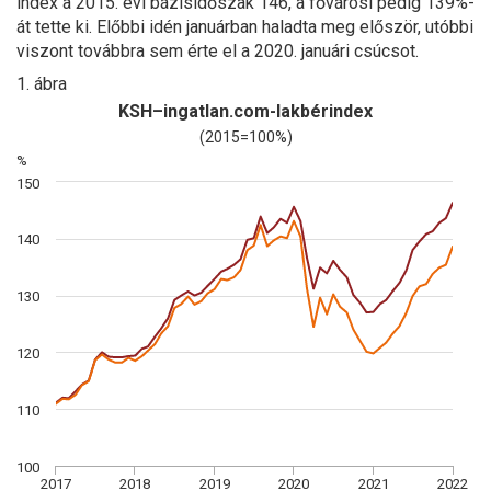
index a 2015. évi bázisidőszak 146, a fővárosi pedig 139%-
át tette ki. Előbbi idén januárban haladta meg először, utóbbi
viszont továbbra sem érte el a 2020. januári csúcsot.
1. ábra
KSH–ingatlan.com-lakbérindex
(2015=100%)
%
150
140
130
120
110
100
2017
2018
2019
2020
2021
2022