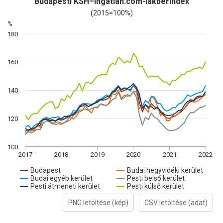
Budapesti KSH–ingatlan.com-lakbérindex
(2015=100%)
%
180
160
140
120
100
2017
2018
2019
2020
2021
2022
Budapest
Budai hegyvidéki kerület
Budai egyéb kerület
Pesti belső kerület
Pesti átmeneti kerület
Pesti külső kerület
PNG letöltése (kép)
CSV letöltése (adat)