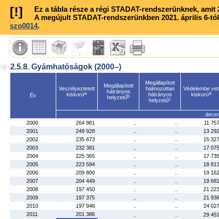
[!]
Ez a tábla része a régi STADAT-rendszerünknek, amit 20
A megújult STADAT-rendszerünkben 2021. április 6-tól
szo0014
.
2.5.8. Gyámhatóságok (2000–)
Megállapított
Megállapított
Veszélyeztetett
halmozottan
Védelembe vet
hátrányos
a
d
kiskorú
hátrányos
kiskorú
Év
b
helyzetű
c
helyzetű
decem
2000
264 981
..
..
11 75
2001
249 928
..
..
13 29
2002
235 673
..
..
15 32
2003
232 381
..
..
17 07
2004
225 365
..
..
17 73
2005
223 594
..
..
18 81
2006
209 800
..
..
19 16
2007
204 449
..
..
19 68
2008
197 450
..
..
21 22
2009
197 375
..
..
21 93
2010
197 948
..
..
24 02
2011
201 386
..
..
29 45