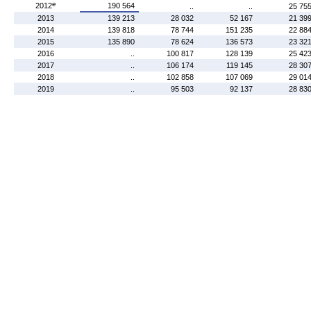
e
2012
190 564
..
..
25 75
2013
139 213
28 032
52 167
21 39
2014
139 818
78 744
151 235
22 88
2015
135 890
78 624
136 573
23 32
2016
..
100 817
128 139
25 42
2017
..
106 174
119 145
28 30
2018
..
102 858
107 069
29 01
2019
..
95 503
92 137
28 83