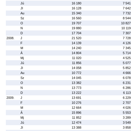
Jú
16 180
7 541
Jl
16 128
7 642
Au
15 340
7 732
Sz
16 560
8 544
O
19 707
10 827
N
19 880
10 119
D
17 704
7 307
2008.
J
21 520
7 728
F
14 139
4 126
M
14 240
7 345
Á
14 804
5 714
Mj
11 020
4 525
Jú
11 856
5 077
Jl
14 058
5 852
Au
10 772
4 666
Sz
14 045
6 078
O
13 382
6 231
N
13 773
6 286
D
13 222
6 113
2009.
J
13 691
6 229
F
10 276
2 707
M
12 664
4 026
Á
15 896
5 553
Mj
11 852
3 289
Jú
12 474
3 549
Jl
13 388
3 858