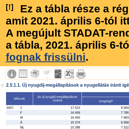
[!]
Ez a tábla része a r
amit 2021. április 6-tól 
A megújult STADAT-ren
a tábla, 2021. április 6-
fognak frissülni
.
2.5.1.1. Új nyugdíj-megállapítások a nyugellátás iránti ig
Az új nyugdíj-megállapítások
Időszak
száma
a
öregségi
2007.
J
17 523
8 584
F
16 459
7 785
M
16 493
7 683
Á
15 374
6 958
Mj
15 288
7 322