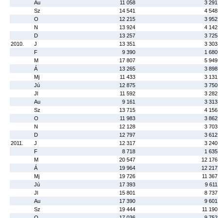
Au
11 058
3 291
Sz
14 541
4 548
O
12 215
3 952
N
13 924
4 142
D
13 257
3 725
2010.
J
13 351
3 303
F
9 390
1 680
M
17 807
5 949
Á
13 265
3 898
Mj
11 433
3 131
Jú
12 875
3 750
Jl
11 592
3 282
Au
9 161
3 313
Sz
13 715
4 156
O
11 983
3 862
N
12 128
3 703
D
12 797
3 612
2011.
J
12 317
3 240
F
8 718
1 635
M
20 547
12 176
Á
19 964
12 217
Mj
19 726
11 367
Jú
17 393
9 611
Jl
15 801
8 737
Au
17 390
9 601
Sz
19 444
11 190
O
17 036
9 752