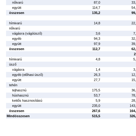
nőivarú
87,0
33
együtt
114,7
54
összesen
135,2
99
hímivarú
14,8
22
nőivarú
vágásra (vágóüsző)
3,6
7
egyéb
94,3
32
együtt
97,9
39
összesen
112,7
62
2
hímivarú
4,8
5
üsző
vágásra
1,4
3
egyéb (előhasi üsző)
26,3
12
együtt
27,7
15
tehén
tejhasznú
175,5
36
húshasznú
53,7
78
kettős hasznosítású
5,9
28
együtt
235,0
143
összesen
267,6
164
Mindösszesen
515,5
326