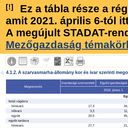
[!]
Ez a tábla része a r
amit 2021. április 6-tól 
A megújult STADAT-ren
Mezőgazdaság témakör
4.1.2. A szarvasmarha-állomány kor és ivar szerinti meg
Gazdasági szervezetek
Egyéni gazdaságok
Megnevezés
2016. június 1.
Egy
borjú vágásra
hímivarú
17,3
34
nőivarú
3,3
11
együtt
20,5
45
egyéb tartásra
hímivarú
27,7
21