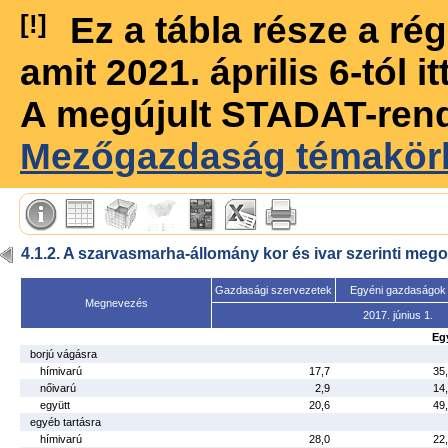
[!]
Ez a tábla része a r
amit 2021. április 6-tól 
A megújult STADAT-ren
Mezőgazdaság témakör
4.1.2. A szarvasmarha-állomány kor és ivar szerinti meg
Gazdasági szervezetek
Egyéni gazdaságok
Megnevezés
2017. június 1.
Egy
borjú vágásra
hímivarú
17,7
35
nőivarú
2,9
14
együtt
20,6
49
egyéb tartásra
hímivarú
28,0
22