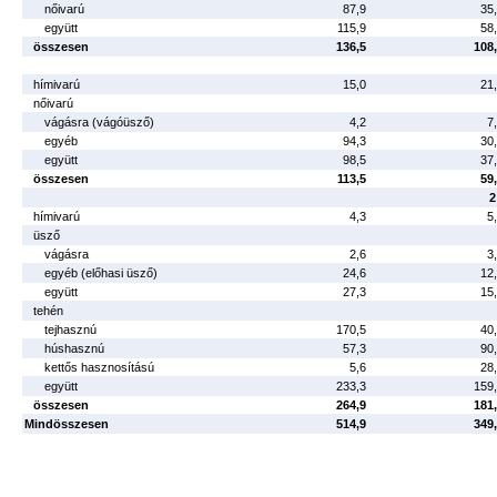
nőivarú
87,9
35
együtt
115,9
58
összesen
136,5
108
hímivarú
15,0
21
nőivarú
vágásra (vágóüsző)
4,2
7
egyéb
94,3
30
együtt
98,5
37
összesen
113,5
59
2
hímivarú
4,3
5
üsző
vágásra
2,6
3
egyéb (előhasi üsző)
24,6
12
együtt
27,3
15
tehén
tejhasznú
170,5
40
húshasznú
57,3
90
kettős hasznosítású
5,6
28
együtt
233,3
159
összesen
264,9
181
Mindösszesen
514,9
349