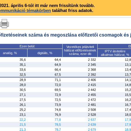
21. április 6-tól itt már nem frissítünk tovább.
kommunikáció témakörben
találhat friss adatok.
előfizetéseinek száma és megoszlása előfizetői csomagok és je
Ezen belül:
E
Vezetékes jelátviteli
hálózat előfizetéseinek
IPTV átvitelére
analóg, %
digitális, %
száma, ezer db
alkalmas hálózat, %
35,6
64,4
2 332
12,8
35,1
64,9
2 345
13,1
33,6
66,4
2 368
13,4
32,5
67,5
2 392
13,7
28,9
71,1
2 406
14,1
28,0
72,0
2 415
14,8
30,5
69,5
2 442
15,2
27,1
72,9
2 455
15,5
27,5
72,5
2 472
16,2
26,1
73,9
2 481
16,7
25,2
74,8
2 508
17,4
23,1
76,9
2 528
18,0
22,2
77,8
2 637
17,9
21,5
78,5
2 639
17,9
21,3
78,7
2 679
18,9