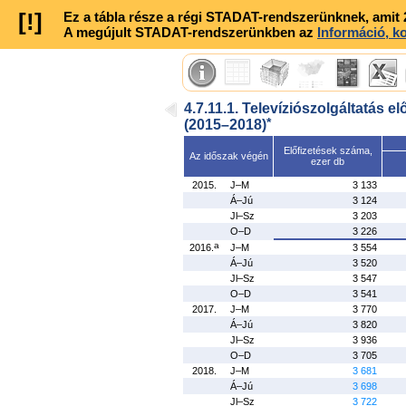
[!]
Ez a tábla része a régi STADAT-rendszerünknek, amit 20
A megújult STADAT-rendszerünkben az
Információ, 
4.7.11.1. Televíziószolgáltatás 
*
(2015–2018)
Előfizetések száma,
Az időszak végén
ezer db
2015.
J–M
3 133
Á–Jú
3 124
Jl–Sz
3 203
O–D
3 226
a
2016.
J–M
3 554
Á–Jú
3 520
Jl–Sz
3 547
O–D
3 541
2017.
J–M
3 770
Á–Jú
3 820
Jl–Sz
3 936
O–D
3 705
2018.
J–M
3 681
Á–Jú
3 698
Jl–Sz
3 722