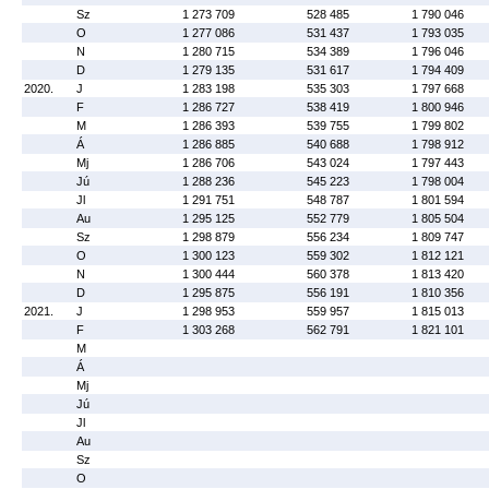
Sz
1 273 709
528 485
1 790 046
O
1 277 086
531 437
1 793 035
N
1 280 715
534 389
1 796 046
D
1 279 135
531 617
1 794 409
2020.
J
1 283 198
535 303
1 797 668
F
1 286 727
538 419
1 800 946
M
1 286 393
539 755
1 799 802
Á
1 286 885
540 688
1 798 912
Mj
1 286 706
543 024
1 797 443
Jú
1 288 236
545 223
1 798 004
Jl
1 291 751
548 787
1 801 594
Au
1 295 125
552 779
1 805 504
Sz
1 298 879
556 234
1 809 747
O
1 300 123
559 302
1 812 121
N
1 300 444
560 378
1 813 420
D
1 295 875
556 191
1 810 356
2021.
J
1 298 953
559 957
1 815 013
F
1 303 268
562 791
1 821 101
M
Á
Mj
Jú
Jl
Au
Sz
O