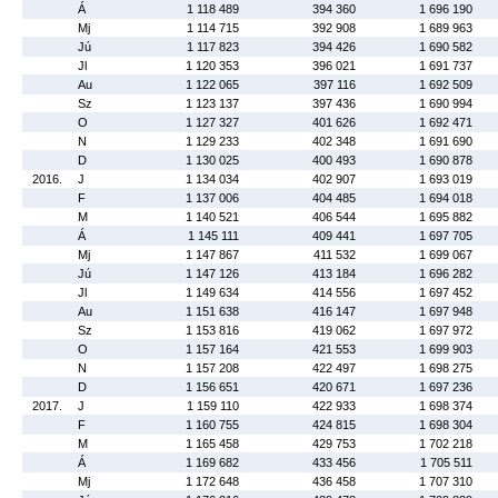
Á
1 118 489
394 360
1 696 190
Mj
1 114 715
392 908
1 689 963
Jú
1 117 823
394 426
1 690 582
Jl
1 120 353
396 021
1 691 737
Au
1 122 065
397 116
1 692 509
Sz
1 123 137
397 436
1 690 994
O
1 127 327
401 626
1 692 471
N
1 129 233
402 348
1 691 690
D
1 130 025
400 493
1 690 878
2016.
J
1 134 034
402 907
1 693 019
F
1 137 006
404 485
1 694 018
M
1 140 521
406 544
1 695 882
Á
1 145 111
409 441
1 697 705
Mj
1 147 867
411 532
1 699 067
Jú
1 147 126
413 184
1 696 282
Jl
1 149 634
414 556
1 697 452
Au
1 151 638
416 147
1 697 948
Sz
1 153 816
419 062
1 697 972
O
1 157 164
421 553
1 699 903
N
1 157 208
422 497
1 698 275
D
1 156 651
420 671
1 697 236
2017.
J
1 159 110
422 933
1 698 374
F
1 160 755
424 815
1 698 304
M
1 165 458
429 753
1 702 218
Á
1 169 682
433 456
1 705 511
Mj
1 172 648
436 458
1 707 310