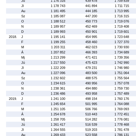
Jú
1 176 316
439 478
1 709 839
Jl
1 178 743
441 894
1 711 715
Au
1 181 495
444 185
1 713 995
Sz
1 185 087
447 200
1 716 315
O
1 188 512
450 773
1 719 076
N
1 189 957
452 469
1 719 408
D
1 189 993
450 901
1 719 601
2018.
J
1 195 141
454 995
1 723 648
F
1 199 255
458 460
1 727 370
M
1 203 311
462 023
1 730 930
Á
1 207 852
466 393
1 734 689
Mj
1 213 299
471 421
1 739 356
Jú
1 217 550
475 423
1 742 990
Jl
1 222 209
479 231
1 746 980
Au
1 227 096
483 500
1 751 064
Sz
1 232 602
488 575
1 755 564
O
1 234 615
490 956
1 757 078
N
1 238 361
494 880
1 759 730
D
1 236 486
493 958
1 757 489
2019.
J
1 241 100
498 154
1 760 176
F
1 245 654
501 995
1 764 088
M
1 251 105
506 766
1 769 093
Á
1 254 678
510 443
1 772 451
Mj
1 258 705
514 282
1 776 081
Jú
1 261 417
516 539
1 778 468
Jl
1 264 555
519 203
1 781 478
Au
1 269 433
523 558
1 786 131