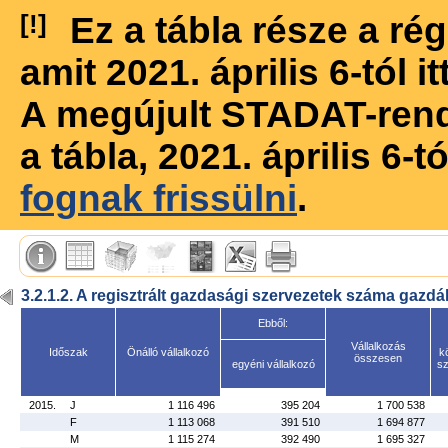
[!]
Ez a tábla része a r
amit 2021. április 6-tól 
A megújult STADAT-ren
a tábla, 2021. április 6-
fognak frissülni
.
3.2.1.2. A regisztrált gazdasági szervezetek száma gazdá
Ebből:
Vállalkozás
Időszak
Önálló vállalkozó
k
összesen
egyéni vállalkozó
sz
2015.
J
1 116 496
395 204
1 700 538
F
1 113 068
391 510
1 694 877
M
1 115 274
392 490
1 695 327