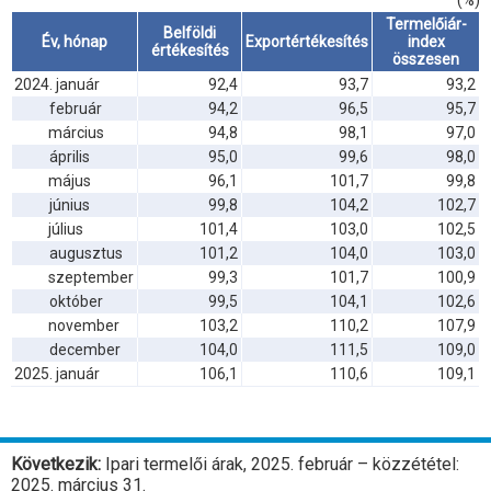
(%)
Termelőiár-
Belföldi
Év, hónap
Exportértékesítés
index
értékesítés
összesen
2024. január
92,4
93,7
93,2
február
94,2
96,5
95,7
március
94,8
98,1
97,0
április
95,0
99,6
98,0
május
96,1
101,7
99,8
június
99,8
104,2
102,7
július
101,4
103,0
102,5
augusztus
101,2
104,0
103,0
szeptember
99,3
101,7
100,9
október
99,5
104,1
102,6
november
103,2
110,2
107,9
december
104,0
111,5
109,0
2025. január
106,1
110,6
109,1
Következik:
Ipari termelői árak, 2025. február – közzététel:
2025. március 31.