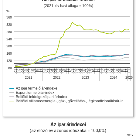
(2021. év havi átlaga = 100%)
%
360
320
280
240
200
160
120
80
05
08
12
04
07
11
03
06
10
02
05
09
01
04
08
12
03
07
11
02
06
10
01
05
09
01
04
08
12
03
07
11
02
06
10
01
05
09
12
04
08
11
03
07
10
02
06
09
01
2021
2022
2023
2024
2025
Az ipar termelőiár-indexe
Export termelőiár-index
Belföldi feldolgozóipari árindex
Belföldi villamosenergia-, gáz-, gőzellátás-, légkondicionálásár-in…
Az ipar árindexei
(az előző év azonos időszaka = 100,0%)