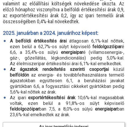
valamint az előállítási költségek növekedése okozta. Az
előző hónaphoz viszonyítva a belföldi értékesítési árak 0,9,
az exportértékesítési árak 0,2, így az ipari termelői árak
összességében 0,4%-kal növekedtek.
2025. januárban a 2024. januárihoz képest:
A belföldi értékesítés árai
átlagosan 6,1
%-
kal nőttek,
ezen belül a 62,7
%-
os súlyt képviselő
feldolgozóipar
é
6,6, a 35,4
%-
os súlyú
energiaipar
é (villamosenergia-,
gáz-, gőzellátás, légkondicionálás) pedig 5,0
%-
kal.
Az élelmiszeripar értékesítési árai 6,1
%-
kal emelkedtek.
Az ágazatok rendeltetés szerinti csoportjai
közül
belföldön
az energia- és továbbfelhasználásra termelő
ágazatokban együttesen 6,1, a beruházási javakat
gyártókban 6,6, a fogyasztási cikkeket gyártókban pedig
5,6
%-
kal nőttek az árak.
Az ipari
exportértékesítési árak
10,6
%-
kal magasabbak
voltak, ezen belül a 91,8
%-
os súlyt képviselő
feldolgozóipar
ban 7,5, a 8,0
%-
os súlyú
energiaipar
ban
23,6
%-
kal emelkedtek az árak.
Az ipar termelőiár-indexei