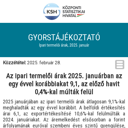
GYORSTÁJÉKOZTATÓ
Ipari termelői árak, 2025. január
Közzététel:
2025. február 28.
Az ipari termelői árak 2025. januárban az
egy évvel korábbiakat 9,1, az előző havit
0,4%-kal múlták felül
2025 januárjában az ipari termelői árak átlagosan 9,1%-kal
meghaladták az egy évvel korábbit. A belföldi értékesítés
árai 6,1, az exportértékesítésé 10,6%-kal felülmúlták a
2024. januáriakat. Az áremelkedést elsősorban a forint
árfolyamának euróval szembeni éves szintű gyengülése,