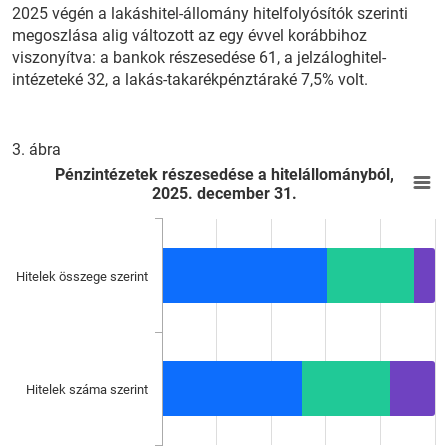
2025 végén a lakáshitel-állomány hitelfolyósítók szerinti
megoszlása alig változott az egy évvel korábbihoz
viszonyítva: a bankok részesedése 61, a jelzáloghitel-
intézeteké 32, a lakás-takarékpénztáraké 7,5% volt.
3. ábra
Pénzintézetek részesedése a hitelállományból, 2025. decembe
E
Pénzintézetek részesedése a hitelállományból,
2025. december 31.
Bar chart with 3 data series.
View as data table, Pénzintézetek részesedése a hitelállomá
The chart has 1 X axis displaying categories.
The chart has 1 Y axis displaying %. Data ranges from 51.3 to
Hitelek összege szerint
Hitelek száma szerint