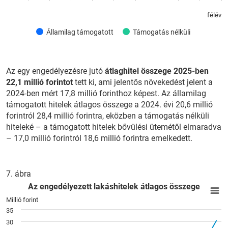
félév
Államilag támogatott
Támogatás nélküli
Az egy engedélyezésre jutó
átlaghitel összege 2025-ben
22,1 millió forintot
tett ki, ami jelentős növekedést jelent a
2024-ben mért 17,8 millió forinthoz képest. Az államilag
támogatott hitelek átlagos összege a 2024. évi 20,6 millió
forintról 28,4 millió forintra, eközben a támogatás nélküli
hiteleké – a támogatott hitelek bővülési ütemétől elmaradva
– 17,0 millió forintról 18,6 millió forintra emelkedett.
7. ábra
Az engedélyezett lakáshitelek átlagos összege
E
Az engedélyezett lakáshitelek átlagos összege
Line chart with 3 lines.
Millió forint
35
View as data table, Az engedélyezett lakáshitelek átlagos ös
30
The chart has 1 X axis displaying félév.