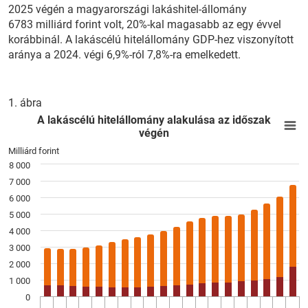
2025 végén a magyarországi lakáshitel-állomány
6783 milliárd forint volt, 20%-kal magasabb az egy évvel
korábbinál. A lakáscélú hitelállomány GDP-hez viszonyított
aránya a 2024. végi 6,9%-ról 7,8%-ra emelkedett.
1. ábra
A lakáscélú hitelállomány alakulása az időszak végén
E
A lakáscélú hitelállomány alakulása az időszak
végén
Bar chart with 2 data series.
Milliárd forint
View as data table, A lakáscélú hitelállomány alakulása az 
8 000
The chart has 1 X axis displaying félév.
7 000
The chart has 1 Y axis displaying Milliárd forint. Data ranges
6 000
5 000
4 000
3 000
2 000
1 000
0