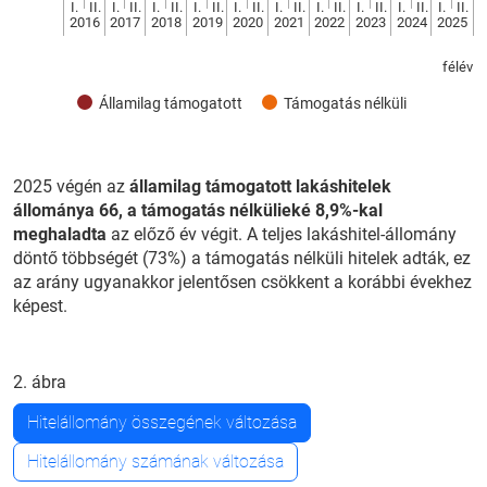
I.
II.
I.
II.
I.
II.
I.
II.
I.
II.
I.
II.
I.
II.
I.
II.
I.
II.
I.
II.
2016
2017
2018
2019
2020
2021
2022
2023
2024
2025
félév
Államilag támogatott
Támogatás nélküli
2025 végén az
államilag támogatott lakáshitelek
állománya 66, a támogatás nélkülieké 8,9%-kal
meghaladta
az előző év végit. A teljes lakáshitel-állomány
döntő többségét (73%) a támogatás nélküli hitelek adták, ez
az arány ugyanakkor jelentősen csökkent a korábbi évekhez
képest.
2. ábra
Hitelállomány összegének változása
Hitelállomány számának változása