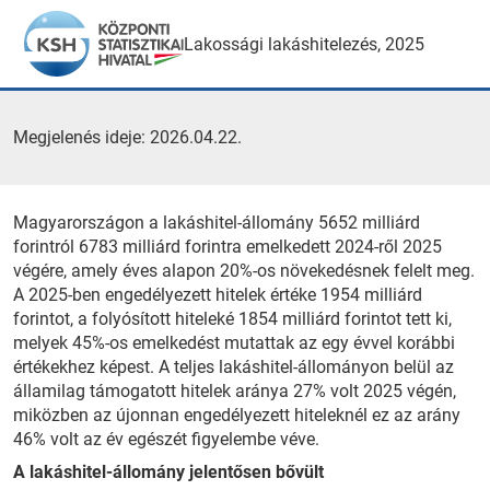
Lakossági lakáshitelezés, 2025
Megjelenés ideje: 2026.04.22.
Magyarországon a lakáshitel-állomány 5652 milliárd
forintról 6783 milliárd forintra emelkedett 2024-ről 2025
végére, amely éves alapon 20%-os növekedésnek felelt meg.
A 2025-ben engedélyezett hitelek értéke 1954 milliárd
forintot, a folyósított hiteleké 1854 milliárd forintot tett ki,
melyek 45%-os emelkedést mutattak az egy évvel korábbi
értékekhez képest. A teljes lakáshitel-állományon belül az
államilag támogatott hitelek aránya 27% volt 2025 végén,
miközben az újonnan engedélyezett hiteleknél ez az arány
46% volt az év egészét figyelembe véve.
A lakáshitel-állomány jelentősen bővült