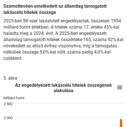
Számottevően emelkedett az államilag támogatott
lakáscélú hitelek összege
2025-ben 88 ezer lakáshitelt engedélyeztek, összesen 1954
milliárd forint értékben. A hitelek száma 17, értéke 45%-kal
haladta meg a 2024. évit. A 2025-ben engedélyezett
államilag támogatott hitelek összértéke 165, száma 92%-kal
növekedett az előző évihez viszonyítva, míg a támogatás
nélküliek összege 5,0%-kal nőtt, száma pedig 4,0%-kal
csökkent.
5. ábra
Az engedélyezett lakáscélú hitelek összegének alakulása
E
Az engedélyezett lakáscélú hitelek összegének
alakulása
Bar chart with 2 data series.
Milliárd forint
View as data table, Az engedélyezett lakáscélú hitelek össz
2 500
The chart has 1 X axis displaying categories.
The chart has 1 Y axis displaying Milliárd forint. Data ranges
2 000