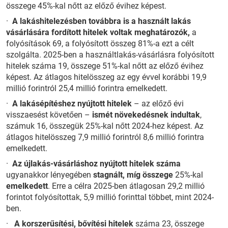
összege 45%-kal nőtt az előző évihez képest.
·
A lakáshitelezésben
továbbra is
a használt lakás
vásárlására fordított hitelek voltak meghatározók,
a
folyósítások 69, a folyósított összeg 81%-a ezt a célt
szolgálta. 2025-ben a használtlakás-vásárlásra folyósított
hitelek száma 19, összege 51%-kal nőtt az előző évihez
képest. Az átlagos hitelösszeg az egy évvel korábbi 19,9
millió forintról 25,4 millió forintra emelkedett.
·
A lakásépítéshez nyújtott hitelek
– az előző évi
visszaesést követően –
ismét növekedésnek indultak
,
számuk 16, összegük 25%-kal nőtt 2024-hez képest. Az
átlagos hitelösszeg 7,9 millió forintról 8,6 millió forintra
emelkedett.
·
Az újlakás-vásárláshoz nyújtott hitelek
száma
ugyanakkor lényegében
stagnált, míg összege
25%-kal
emelkedett
. Erre a célra 2025-ben átlagosan 29,2 millió
forintot folyósítottak, 5,9 millió forinttal többet, mint 2024-
ben.
·
A korszerűsítési, bővítési hitelek
száma 23, összege