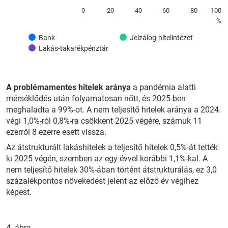
0
20
40
60
80
100
%
Bank
Jelzálog-hitelintézet
Lakás-takarékpénztár
A problémamentes hitelek aránya
a pandémia alatti
mérséklődés után folyamatosan nőtt, és 2025-ben
meghaladta a 99%-ot. A nem teljesítő hitelek aránya a 2024.
végi 1,0%-ról 0,8%-ra csökkent 2025 végére, számuk 11
ezerről 8 ezerre esett vissza.
Az átstrukturált lakáshitelek a teljesítő hitelek 0,5%-át tették
ki 2025 végén, szemben az egy évvel korábbi 1,1%-kal. A
nem teljesítő hitelek 30%-ában történt átstrukturálás, ez 3,0
százalékpontos növekedést jelent az előző év végihez
képest.
4. ábra