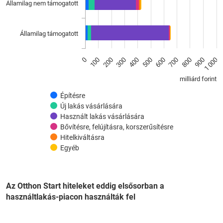
The chart has 1 X axis displaying categories.
Államilag nem támogatott
The chart has 1 Y axis displaying milliárd forint. Data ranges 
Államilag támogatott
0
500
1 000
100
600
200
700
300
800
400
900
milliárd forint
Építésre
Új lakás vásárlására
Használt lakás vásárlására
Bővítésre, felújításra, korszerűsítésre
Hitelkiváltásra
Egyéb
Az Otthon Start hiteleket eddig elsősorban a
használtlakás-piacon használták fel