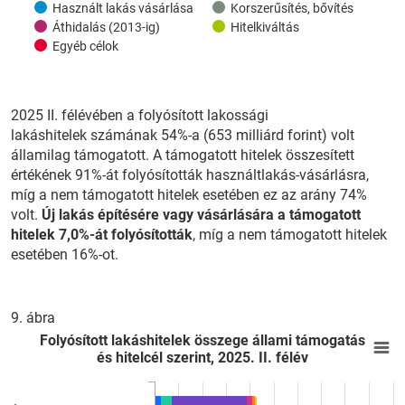
Használt lakás vásárlása
Korszerűsítés, bővítés
Áthidalás (2013-ig)
Hitelkiváltás
Egyéb célok
2025 II. félévében a folyósított lakossági
lakáshitelek számának 54%-a (653 milliárd forint) volt
államilag támogatott. A támogatott hitelek összesített
értékének 91%-át folyósították használtlakás-vásárlásra,
míg a nem támogatott hitelek esetében ez az arány 74%
volt.
Új lakás építésére vagy vásárlására a támogatott
hitelek 7,0%-át folyósították
, míg a nem támogatott hitelek
esetében 16%-ot.
9. ábra
Folyósított lakáshitelek összege állami támogatás és hitelcél sz
E
Folyósított lakáshitelek összege állami támogatás
és hitelcél szerint, 2025. II. félév
Bar chart with 6 data series.
View as data table, Folyósított lakáshitelek összege állami tám