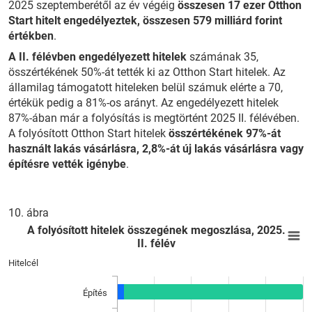
2025 szeptemberétől az év végéig
összesen 17 ezer Otthon
Start hitelt engedélyeztek, összesen 579 milliárd forint
értékben
.
A II. félévben engedélyezett hitelek
számának 35,
összértékének 50%-át tették ki az Otthon Start hitelek. Az
államilag támogatott hiteleken belül számuk elérte a 70,
értékük pedig a 81%-os arányt. Az engedélyezett hitelek
87%-ában már a folyósítás is megtörtént 2025 II. félévében.
A folyósított Otthon Start hitelek
összértékének 97%-át
használt lakás vásárlásra, 2,8%-át új lakás vásárlásra vagy
építésre vették igénybe
.
10. ábra
A folyósított hitelek összegének megoszlása, 2025. II. félév
E
A folyósított hitelek összegének megoszlása, 2025.
II. félév
Bar chart with 2 data series.
Hitelcél
View as data table, A folyósított hitelek összegének megoszlás
The chart has 1 X axis displaying Hitelcél.
Építés
The chart has 1 Y axis displaying %. Data ranges from 0 to 10