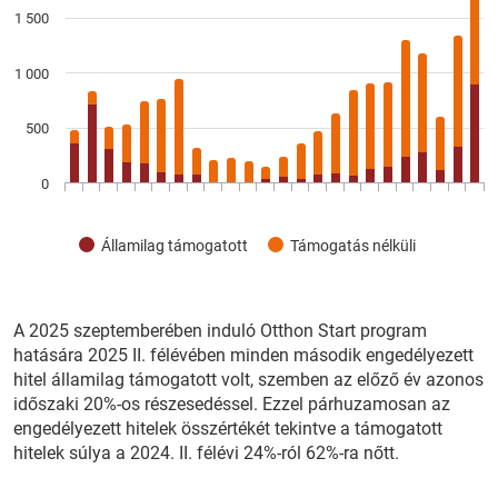
1 500
1 000
500
0
Államilag támogatott
Támogatás nélküli
A 2025 szeptemberében induló Otthon Start program
hatására 2025 II. félévében minden második engedélyezett
hitel államilag támogatott volt, szemben az előző év azonos
időszaki 20%-os részesedéssel. Ezzel párhuzamosan az
engedélyezett hitelek összértékét tekintve a támogatott
hitelek súlya a 2024. II. félévi 24%-ról 62%-ra nőtt.