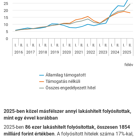
25
The chart has 1 Y axis displaying Millió forint. Data ranges fr
20
15
10
5
0
I.
II.
I.
II.
I.
II.
I.
II.
I.
II.
I.
II.
I.
II.
I.
II.
I.
II.
I.
II.
2016
2017
2018
2019
2020
2021
2022
2023
2024
2025
félév
Államilag támogatott
Támogatás nélküli
Összes engedélyezett hitel
2025-ben közel másfélszer annyi lakáshitelt folyósítottak,
mint egy évvel korábban
2025-ben
86 ezer lakáshitelt folyósítottak, összesen 1854
milliárd forint értékben
. A folyósított hitelek száma 17%-kal,