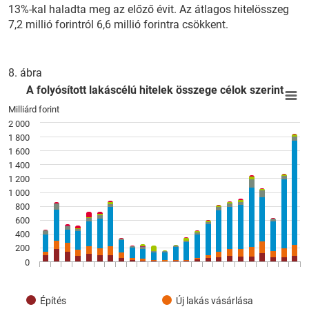
13%-kal haladta meg az előző évit. Az átlagos hitelösszeg
7,2 millió forintról 6,6 millió forintra csökkent.
8. ábra
A folyósított lakáscélú hitelek összege célok szerint
E
A folyósított lakáscélú hitelek összege célok szerint
Bar chart with 7 data series.
Milliárd forint
View as data table, A folyósított lakáscélú hitelek összege cé
2 000
1 800
The chart has 1 X axis displaying categories.
1 600
The chart has 1 Y axis displaying Milliárd forint. Data ranges
1 400
1 200
1 000
800
600
400
200
0
Építés
Új lakás vásárlása