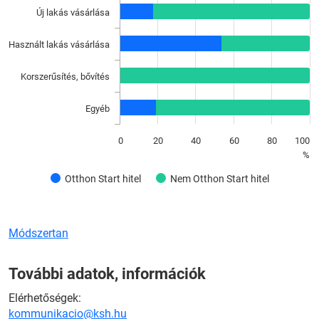
Új lakás vásárlása
Használt lakás vásárlása
Korszerűsítés, bővítés
Egyéb
0
20
40
60
80
100
%
Otthon Start hitel
Nem Otthon Start hitel
Módszertan
További adatok, információk
Elérhetőségek:
kommunikacio@ksh.hu