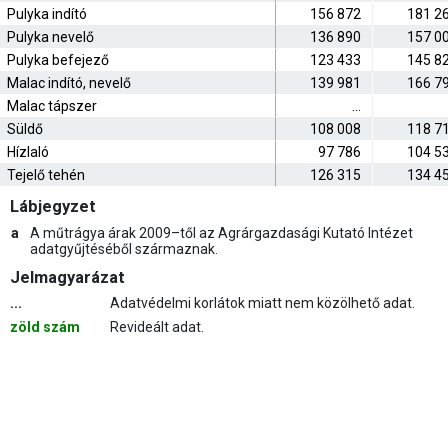
Pulyka indító
156 872
181 2
Pulyka nevelő
136 890
157 0
Pulyka befejező
123 433
145 8
Malac indító, nevelő
139 981
166 7
Malac tápszer
…
Süldő
108 008
118 7
Hízlaló
97 786
104 5
Tejelő tehén
126 315
134 4
Lábjegyzet
a
A műtrágya árak 2009–től az Agrárgazdasági Kutató Intézet
adatgyűjtéséből származnak.
Jelmagyarázat
...
Adatvédelmi korlátok miatt nem közölhető adat.
zöld szám
Revideált adat.