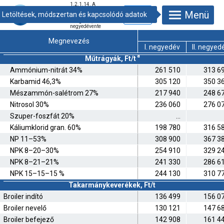
1.2.1.14. A
mezőgazdasági
Menü
ráfordítások
átlagárai,
negyedévente
Megnevezés
I. negyedév
II. negyed
a
Műtrágyák, Ft/t
Ammónium-nitrát 34%
261 510
313 6
Karbamid 46,3%
305 120
350 3
Mészammón-salétrom 27%
217 940
248 6
Nitrosol 30%
236 060
276 0
Szuper-foszfát 20%
…
Káliumklorid gran. 60%
198 780
316 5
NP 11–53%
308 900
367 3
NPK 8–20–30%
254 910
329 2
NPK 8–21–21%
241 330
286 6
NPK 15–15–15 %
244 130
310 7
Takarmánykeverékek, Ft/t
Broiler indító
136 499
156 0
Broiler nevelő
130 121
147 6
Broiler befejező
142 908
161 4