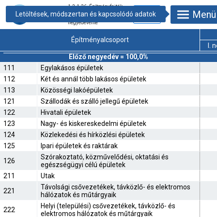
1.2.1.26. Építményfajták
Menü
termelőiár-indexei egyes
építményalcsoportokban,
negyedévente
Építményalcsoport
I.
Előző negyedév = 100,0%
111
Egylakásos épületek
112
Két és annál több lakásos épületek
113
Közösségi lakóépületek
121
Szállodák és szálló jellegű épületek
122
Hivatali épületek
123
Nagy- és kiskereskedelmi épületek
124
Közlekedési és hírközlési épületek
125
Ipari épületek és raktárak
Szórakoztató, közművelődési, oktatási és
126
egészségügyi célú épületek
211
Utak
Távolsági csővezetékek, távközlő- és elektromos
221
hálózatok és műtárgyaik
Helyi (települési) csővezetékek, távközlő- és
222
elektromos hálózatok és műtárgyaik