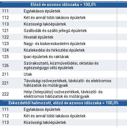
Előző év azonos időszaka = 100,0%
111
Egylakásos épületek
112
Két és annál több lakásos épületek
113
Közösségi lakóépületek
121
Szállodák és szálló jellegű épületek
122
Hivatali épületek
123
Nagy- és kiskereskedelmi épületek
124
Közlekedési és hírközlési épületek
125
Ipari épületek és raktárak
Szórakoztató, közművelődési, oktatási és
126
egészségügyi célú épületek
211
Utak
Távolsági csővezetékek, távközlő- és elektromos
221
hálózatok és műtárgyaik
Helyi (települési) csővezetékek, távközlő- és
222
elektromos hálózatok és műtárgyaik
Évkezdettől halmozott, előző év azonos időszaka = 100,0%
111
Egylakásos épületek
112
Két és annál több lakásos épületek
113
Közösségi lakóépületek