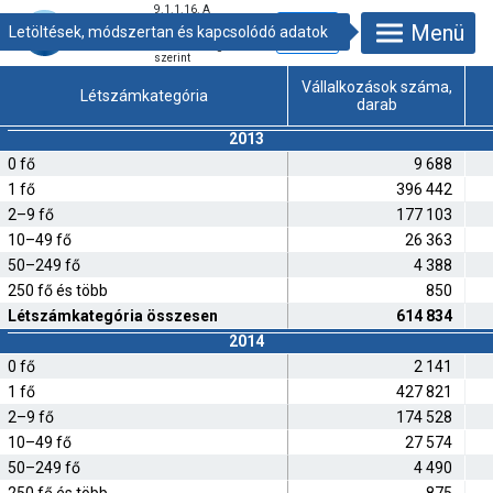
9.1.1.16. A
vállalkozások
Menü
teljesítménymutatói
létszámkategória
szerint
Vállalkozások száma,
Létszámkategória
darab
2013
0 fő
9 688
1 fő
396 442
2–9 fő
177 103
10–49 fő
26 363
50–249 fő
4 388
250 fő és több
850
Létszámkategória összesen
614 834
2014
0 fő
2 141
1 fő
427 821
2–9 fő
174 528
10–49 fő
27 574
50–249 fő
4 490