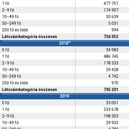
1 fő
477 751
2–9 fő
174 907
10–49 fő
30 639
50–249 fő
5 031
250 fő és több
994
Létszámkategória összesen
726 352
a
2018
0 fő
34 983
1 fő
486 745
2–9 fő
178 333
10–49 fő
29 428
50–249 fő
4 742
250 fő és több
970
Létszámkategória összesen
735 201
2019
0 fő
33 001
1 fő
533 678
2–9 fő
198 303
10–49 fő
29 932