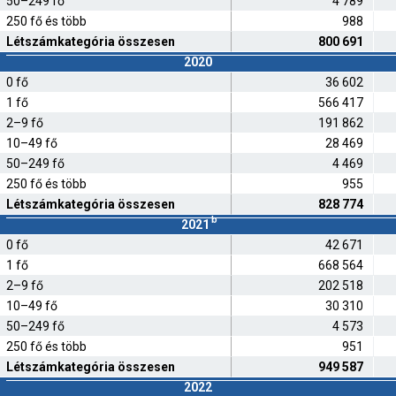
50–249 fő
4 789
250 fő és több
988
Létszámkategória összesen
800 691
2020
0 fő
36 602
1 fő
566 417
2–9 fő
191 862
10–49 fő
28 469
50–249 fő
4 469
250 fő és több
955
Létszámkategória összesen
828 774
b
2021
0 fő
42 671
1 fő
668 564
2–9 fő
202 518
10–49 fő
30 310
50–249 fő
4 573
250 fő és több
951
Létszámkategória összesen
949 587
2022