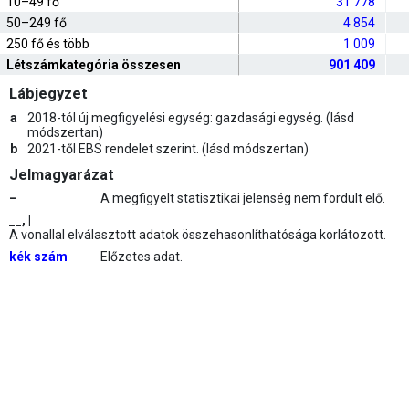
10–49 fő
31 778
50–249 fő
4 854
250 fő és több
1 009
Létszámkategória összesen
901 409
Lábjegyzet
a
2018-tól új megfigyelési egység: gazdasági egység. (lásd
módszertan)
b
2021-től EBS rendelet szerint. (lásd módszertan)
Jelmagyarázat
–
A megfigyelt statisztikai jelenség nem fordult elő.
__, |
A vonallal elválasztott adatok összehasonlíthatósága korlátozott.
kék szám
Előzetes adat.