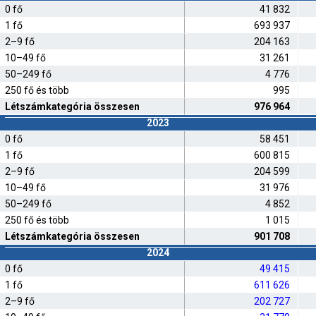
0 fő
41 832
1 fő
693 937
2–9 fő
204 163
10–49 fő
31 261
50–249 fő
4 776
250 fő és több
995
Létszámkategória összesen
976 964
2023
0 fő
58 451
1 fő
600 815
2–9 fő
204 599
10–49 fő
31 976
50–249 fő
4 852
250 fő és több
1 015
Létszámkategória összesen
901 708
2024
0 fő
49 415
1 fő
611 626
2–9 fő
202 727