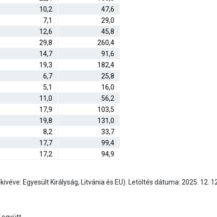
10,2
47,6
7,1
29,0
12,6
45,8
29,8
260,4
14,7
91,6
19,3
182,4
6,7
25,8
5,1
16,0
11,0
56,2
17,9
103,5
19,8
131,0
8,2
33,7
17,7
99,4
17,2
94,9
véve: Egyesült Királyság, Litvánia és EU). Letöltés dátuma: 2025. 12. 12