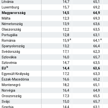
Litvánia
14,7
65,1
Luxemburg
15,7
69,2
Magyarország
14,5
64,9
Málta
12,3
69,3
Németország
13,9
63,6
Olaszország
12,2
63,5
Portugália
12,8
63,1
a
a
Románia
15,9
64,1
Spanyolország
13,2
66,4
Svédország
17,1
62,3
Szlovákia
16,0
65,7
Szlovénia
14,7
63,5
b
EU
14,4
63,6
Egyesült Királyság
17,2
63,3
Észak-Macedónia
16,6
65,2
Montenegró
18,2
65,1
Norvégia
16,4
64,9
Oroszország
17,3
65,5
Svájc
15,0
65,7
Szerbia
14,4
63,1