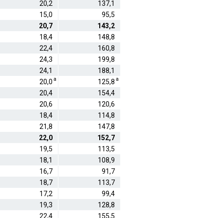
20,2
137,1
15,0
95,5
20,7
143,2
18,4
148,8
22,4
160,8
24,3
199,8
24,1
188,1
a
a
20,0
125,8
20,4
154,4
20,6
120,6
18,4
114,8
21,8
147,8
22,0
152,7
19,5
113,5
18,1
108,9
16,7
91,7
18,7
113,7
17,2
99,4
19,3
128,8
22,4
155,5