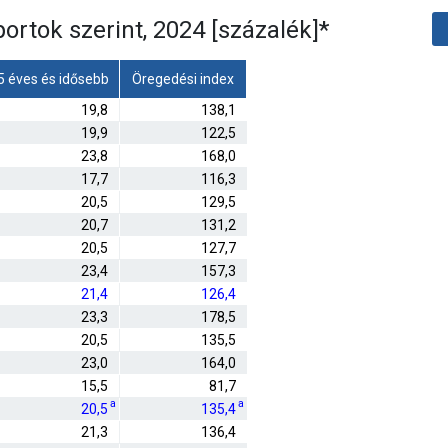
ortok szerint, 2024 [százalék]
*
5 éves és idősebb
Öregedési index
19,8
138,1
19,9
122,5
23,8
168,0
17,7
116,3
20,5
129,5
20,7
131,2
20,5
127,7
23,4
157,3
21,4
126,4
23,3
178,5
20,5
135,5
23,0
164,0
15,5
81,7
a
a
20,5
135,4
21,3
136,4