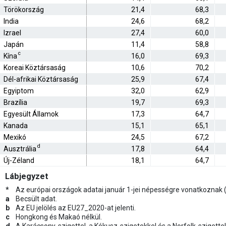
Törökország
21,4
68,3
India
24,6
68,2
Izrael
27,4
60,0
Japán
11,4
58,8
c
Kína
16,0
69,3
Koreai Köztársaság
10,6
70,2
Dél-afrikai Köztársaság
25,9
67,4
Egyiptom
32,0
62,9
Brazília
19,7
69,3
Egyesült Államok
17,3
64,7
Kanada
15,1
65,1
Mexikó
24,5
67,2
d
Ausztrália
17,8
64,4
Új-Zéland
18,1
64,7
Lábjegyzet
*
Az európai országok adatai január 1-jei népességre vonatkoznak (ki
a
Becsült adat.
b
Az EU jelölés az EU27_2020-at jelenti.
c
Hongkong és Makaó nélkül.