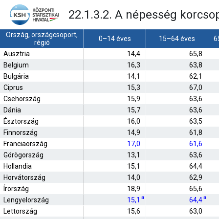
22.1.3.2. A népesség korcsop
Ország, országcsoport,
0–14 éves
15–64 éves
6
régió
Ausztria
14,4
65,8
Belgium
16,3
63,8
Bulgária
14,1
62,1
Ciprus
15,3
67,0
Csehország
15,9
63,6
Dánia
15,7
63,6
Észtország
16,0
63,5
Finnország
14,9
61,8
Franciaország
17,0
61,6
Görögország
13,1
63,6
Hollandia
15,1
64,4
Horvátország
14,0
62,9
Írország
18,9
65,6
a
a
Lengyelország
15,1
64,4
Lettország
15,6
63,0