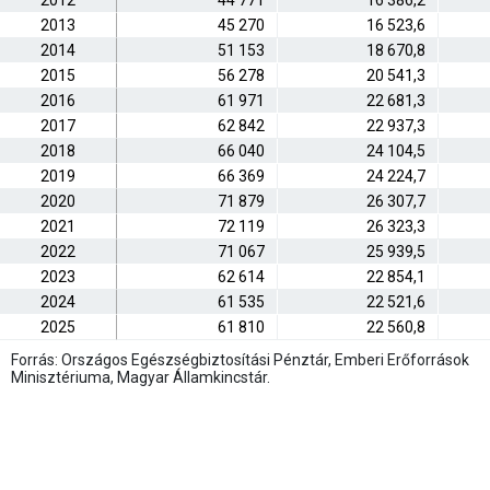
2012
44 771
16 386,2
2013
45 270
16 523,6
2014
51 153
18 670,8
2015
56 278
20 541,3
2016
61 971
22 681,3
2017
62 842
22 937,3
2018
66 040
24 104,5
2019
66 369
24 224,7
2020
71 879
26 307,7
2021
72 119
26 323,3
2022
71 067
25 939,5
2023
62 614
22 854,1
2024
61 535
22 521,6
2025
61 810
22 560,8
Forrás: Országos Egészségbiztosítási Pénztár, Emberi Erőforrások
Minisztériuma, Magyar Államkincstár.