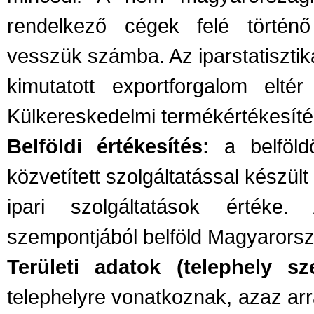
rendelkező cégek felé történő 
vesszük számba. Az iparstatisztik
kimutatott exportforgalom elté
Külkereskedelmi termékértékesítés
Belföldi értékesítés:
a belföldö
közvetített szolgáltatással készült
ipari szolgáltatások értéke.
szempontjából belföld Magyarorszá
Területi adatok (telephely szer
telephelyre vonatkoznak, azaz ar