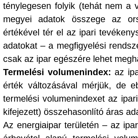
ténylegesen folyik (tehát nem a v
megyei adatok összege az orsz
értékével tér el az ipari tevékenys
adatokat – a megfigyelési rendsz
csak az ipar egészére lehet megh
Termelési volumenindex:
az ipa
érték változásával mérjük, de e
termelési volumenindexet az ipari
kifejezett) összehasonlító áras ad
Az energiaipar területén – az ipa