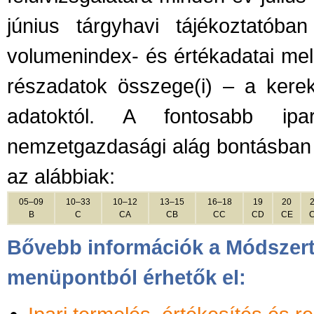
június tárgyhavi tájékoztatób
volumenindex- és értékadatai mell
részadatok összege(i) – a kerek
adatoktól. A fontosabb ipa
nemzetgazdasági alág bontásban 
az alábbiak:
05–09
10–33
10–12
13–15
16–18
19
20
B
C
CA
CB
CC
CD
CE
Bővebb információk a Módszert
menüpontból érhetők el: