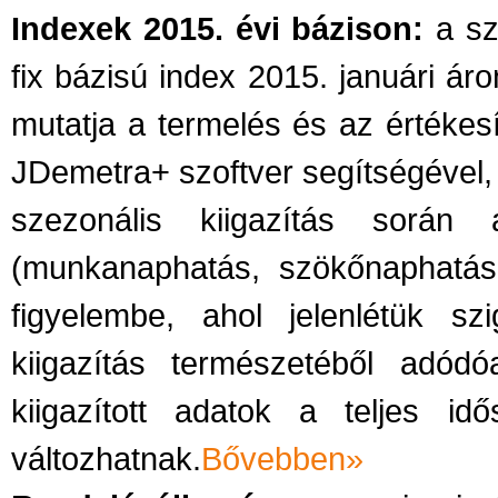
Indexek 2015. évi bázison:
a sze
fix bázisú index 2015. januári ár
mutatja a termelés és az értékesí
JDemetra+ szoftver segítségével
szezonális kiigazítás során
(munkanaphatás, szökőnaphatás
figyelembe, ahol jelenlétük szi
kiigazítás természetéből adód
kiigazított adatok a teljes i
változhatnak.
Bővebben»