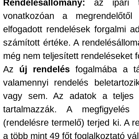
Rendelésállomány:
az ipari te
vonatkozóan a megrendelőtől 
elfogadott rendelések forgalmi a
számított értéke. A rendelésállom
még nem teljesített rendeléseket 
Az
új rendelés
fogalmába a tá
valamennyi rendelés beletartozik,
vagy sem. Az adatok a teljes k
tartalmazzák. A megfigyelés 
(rendelésre termelő) terjed ki. A 
a több mint 49 főt foglalkoztató v