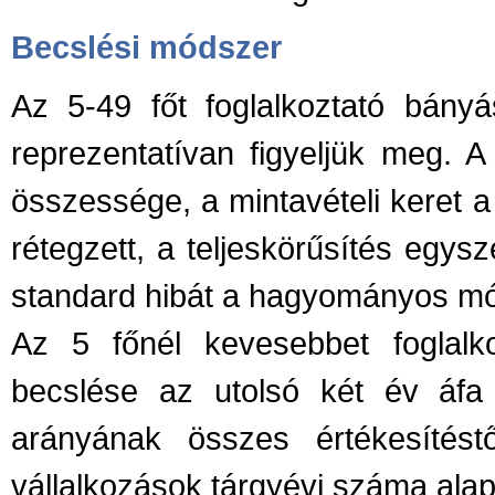
Becslési módszer
Az 5-49 főt foglalkoztató bányás
reprezentatívan figyeljük meg. 
összessége, a mintavételi keret a
rétegzett, a teljeskörűsítés egys
standard hibát a hagyományos m
Az 5 főnél kevesebbet foglalko
becslése az utolsó két év áfa 
arányának összes értékesítés
vállalkozások tárgyévi száma alapj