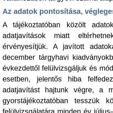
Az adatok pontosítása, véglege
A tájékoztatóban közölt adato
adatjavítások miatt eltérhetn
érvényesítjük. A javított adat
december tárgyhavi kiadványokba
évkezdettől felülvizsgáljuk és módo
esetben, jelentős hiba felfedez
adatjavítást hajtunk végre, a 
gyorstájékoztatóban tesszük 
felülvizsgálatára minden év júliu