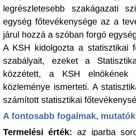
legrészletesebb szakágazati szin
egység főtevékenysége az a tev
járul hozzá a szóban forgó egysé
A KSH kidolgozta a statisztikai 
szabályait, ezeket a Statiszt
közzétett, a KSH elnökének
közleménye ismerteti. A statiszti
számított statisztikai főtevékenys
A fontosabb fogalmak, mutatók
Termelési érték:
az iparba soro