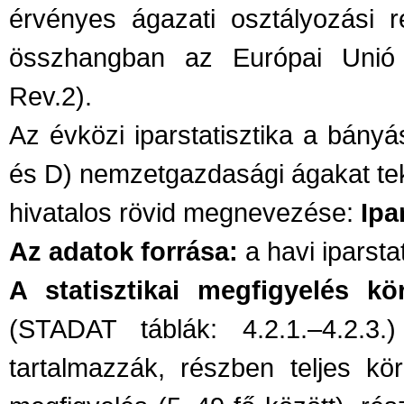
érvényes ágazati osztályozási r
összhangban az Európai Unió 
Rev.2).
Az évközi iparstatisztika a bányá
és D) nemzetgazdasági ágakat tek
hivatalos rövid megnevezése:
Ipa
Az adatok forrása:
a havi iparstat
A statisztikai megfigyelés kö
(STADAT táblák: 4.2.1.–4.2.3.)
tartalmazzák, részben teljes kör