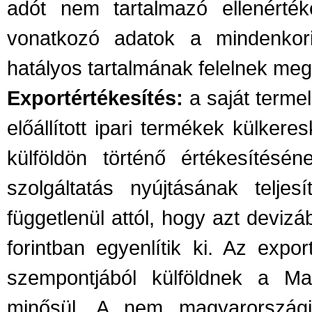
adót nem tartalmazó ellenérték
vonatkozó adatok a mindenkori
hatályos tartalmának felelnek meg
Exportértékesítés:
a saját termel
előállított ipari termékek külkere
külföldön történő értékesítésén
szolgáltatás nyújtásának teljesí
függetlenül attól, hogy azt deviz
forintban egyenlítik ki. Az expo
szempontjából külföldnek a Mag
minősül. A nem magyarország