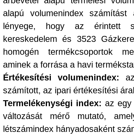
árbevétel alapú termelési volum
alapú volumenindex számítást
lényege, hogy az érintett s
kereskedelem és 3523 Gázkeres
homogén termékcsoportok men
aminek a forrása a havi termékstat
Értékesítési volumenindex:
az 
számított, az ipari értékesítési ár
Termelékenységi index:
az egy a
változását mérő mutató, ame
létszámindex hányadosaként szá