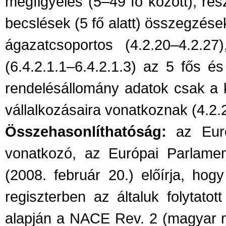
megfigyelés (5–49 fő között), ré
becslések (5 fő alatt) összegzések
ágazatcsoportos (4.2.20–4.2.27
(6.4.2.1.1–6.4.2.1.3) az 5 fős és
rendelésállomány adatok csak a ki
vállalkozásaira vonatkoznak (4.2.
Összehasonlíthatóság:
az Európ
vonatkozó, az Európai Parlame
(2008. február 20.) előírja, hogy
regiszterben az általuk folytat
alapján a NACE Rev. 2 (magyar m