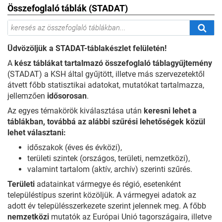
Összefoglaló táblák (STADAT)
Üdvözöljük a STADAT-táblakészlet felületén!
A
kész táblákat tartalmazó összefoglaló táblagyűjtemény
(STADAT) a KSH által gyűjtött, illetve más szervezetektől
átvett főbb statisztikai adatokat, mutatókat tartalmazza,
jellemzően
idősorosan
.
Az egyes témakörök kiválasztása után
keresni lehet a
táblákban, továbbá az alábbi szűrési lehetőségek közül
lehet választani:
időszakok (éves és évközi),
területi szintek (országos, területi, nemzetközi),
valamint tartalom (aktív, archív) szerinti szűrés.
Területi
adatainkat vármegye és régió, esetenként
településtípus szerint közöljük. A vármegyei adatok az
adott év településszerkezete szerint jelennek meg. A főbb
nemzetközi
mutatók az Európai Unió tagországaira, illetve