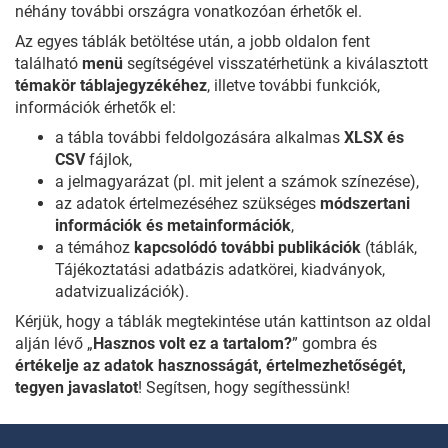
néhány további országra vonatkozóan érhetők el.
Az egyes táblák betöltése után, a jobb oldalon fent
található
menü
segítségével visszatérhetünk a kiválasztott
témakör táblajegyzékéhez
, illetve további funkciók,
információk érhetők el:
a tábla további feldolgozására alkalmas
XLSX és
CSV
fájlok,
a jelmagyarázat (pl. mit jelent a számok színezése),
az adatok értelmezéséhez szükséges
módszertani
információk és metainformációk
,
a témához
kapcsolódó további publikációk
(táblák,
Tájékoztatási adatbázis adatkörei, kiadványok,
adatvizualizációk).
Kérjük, hogy a táblák megtekintése után kattintson az oldal
alján lévő „
Hasznos volt ez a tartalom?
” gombra és
értékelje az adatok hasznosságát, értelmezhetőségét,
tegyen javaslatot
! Segítsen, hogy segíthessünk!