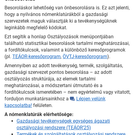
Besoroláskor lehetőség van önbesorolásra is. Ez azt jelenti,
hogy a nyilvános nómenklatúrákból a gazdasági
szervezetek maguk választják ki a tevékenységüknek
leginkább megfelelő kódokat.
Ezt segítik a honlap Osztályozások menüpontjában
található statisztikai besorolások tartalmi meghatározásai,
a fordítókulcsok, valamint a különböző keresőprogramok
(pl.
TEÁOR-keresőprogram
,
ÖVTJ-keresőprogram
).
Amennyiben az adott tevékenység, termék, szolgáltatás,
gazdasági szervezet pontos besorolása – az adott
osztályozás struktúrája, az elemek tartalmi
meghatározásai, a módszertani útmutató és a
fordítókulcsok ismeretében – nem egyértelmű vagy vitatott,
forduljon munkatársainkhoz a
Lépjen velünk
kapcsolatba!
felületen.
A nómenklatúrák elérhetősége:
Gazdasági tevékenységek egységes ágazati
osztályozási rendszere (TEÁOR’25)
Termékek és szolgáltatások osztályozási rendszere