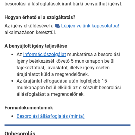
besorolási állásfoglalások iránt bárki benyújthat igényt.
Hogyan érhető el a szolgáltatás?
Az igény elküldésével a
Lépjen velünk kapcsolatba!
alkalmazáson keresztül.
A benyújtott igény teljesítése
Az
Információszolgálat
munkatársa a besorolási
igény beérkezését követő 5 munkanapon belül
tájékoztatást, javaslatot, illetve igény esetén
árajánlatot küld a megrendelőnek.
Az árajánlat elfogadása után legfeljebb 15
munkanapon belül elküldi az elkészült besorolási
állásfoglalást a megrendelőnek.
Formadokumentumok
Besorolási állásfoglalás (minta)
Önbesorolás