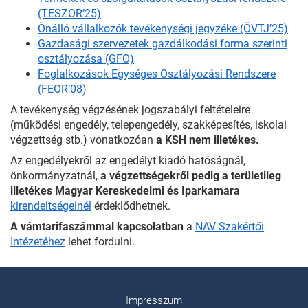
(TESZOR’25)
Önálló vállalkozók tevékenységi jegyzéke (ÖVTJ’25)
Gazdasági szervezetek gazdálkodási forma szerinti
osztályozása (GFO)
Foglalkozások Egységes Osztályozási Rendszere
(FEOR’08)
A tevékenység végzésének jogszabályi feltételeire
(működési engedély, telepengedély, szakképesítés, iskolai
végzettség stb.) vonatkozóan
a KSH nem illetékes.
Az engedélyekről az engedélyt kiadó hatóságnál,
önkormányzatnál,
a végzettségekről pedig a területileg
illetékes Magyar Kereskedelmi és Iparkamara
kirendeltségeinél
érdeklődhetnek.
A vámtarifaszámmal kapcsolatban
a
NAV Szakértői
Intézetéhez
lehet fordulni.
Impresszum