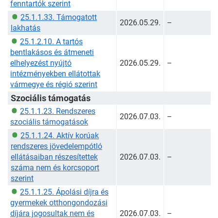
fenntartók szerint
25.1.1.33. Támogatott
2026.05.29.
–
lakhatás
25.1.2.10. A tartós
bentlakásos és átmeneti
elhelyezést nyújtó
2026.05.29.
–
intézményekben ellátottak
vármegye és régió szerint
Szociális támogatás
25.1.1.23. Rendszeres
2026.07.03.
–
szociális támogatások
25.1.1.24. Aktív korúak
rendszeres jövedelempótló
ellátásaiban részesítettek
2026.07.03.
–
száma nem és korcsoport
szerint
25.1.1.25. Ápolási díjra és
gyermekek otthongondozási
díjára jogosultak nem és
2026.07.03.
–