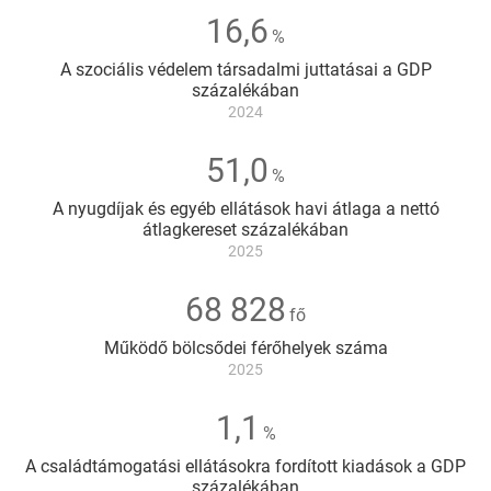
16,6
%
Fontosabb
A szociális védelem társadalmi juttatásai a GDP
adatok
százalékában
2024
51,0
%
A nyugdíjak és egyéb ellátások havi átlaga a nettó
átlagkereset százalékában
2025
68 828
fő
Működő bölcsődei férőhelyek száma
2025
1,1
%
A családtámogatási ellátásokra fordított kiadások a GDP
százalékában