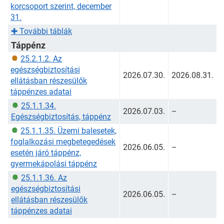
korcsoport szerint, december
31.
✚
További táblák
Táppénz
25.2.1.2. Az
egészségbiztosítási
2026.07.30.
2026.08.31.
ellátásban részesülők
táppénzes adatai
25.1.1.34.
2026.07.03.
–
Egészségbiztosítás, táppénz
25.1.1.35. Üzemi balesetek,
foglalkozási megbetegedések
2026.06.05.
–
esetén járó táppénz,
gyermekápolási táppénz
25.1.1.36. Az
egészségbiztosítási
2026.06.05.
–
ellátásban részesülők
táppénzes adatai