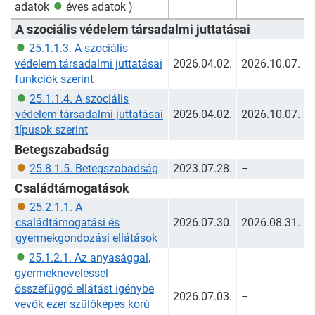
adatok
éves adatok
)
A szociális védelem társadalmi juttatásai
25.1.1.3. A szociális
védelem társadalmi juttatásai
2026.04.02.
2026.10.07.
funkciók szerint
25.1.1.4. A szociális
védelem társadalmi juttatásai
2026.04.02.
2026.10.07.
típusok szerint
Betegszabadság
25.8.1.5. Betegszabadság
2023.07.28.
–
Családtámogatások
25.2.1.1. A
családtámogatási és
2026.07.30.
2026.08.31.
gyermekgondozási ellátások
25.1.2.1. Az anyasággal,
gyermekneveléssel
összefüggő ellátást igénybe
2026.07.03.
–
vevők ezer szülőképes korú