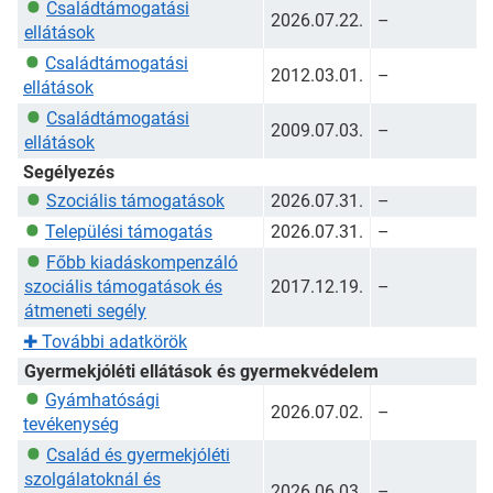
Családtámogatási
2026.07.22.
–
ellátások
Családtámogatási
2012.03.01.
–
ellátások
Családtámogatási
2009.07.03.
–
ellátások
Segélyezés
Szociális támogatások
2026.07.31.
–
Települési támogatás
2026.07.31.
–
Főbb kiadáskompenzáló
szociális támogatások és
2017.12.19.
–
átmeneti segély
✚
További adatkörök
Gyermekjóléti ellátások és gyermekvédelem
Gyámhatósági
2026.07.02.
–
tevékenység
Család és gyermekjóléti
szolgálatoknál és
2026.06.03.
–