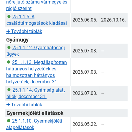
nőre jutó száma vármegye és
régió szerint
25.1.1.5. A
2026.06.05.
2026.10.16.
családtámogatások kiadásai
✚
További táblák
Gyámügy
25.1.1.12. Gyámhatósági
2026.07.03.
–
ügyek
25.1.1.13. Megállapítottan
hátrányos helyzetűek és
2026.07.03.
–
halmozottan hátrányos
helyzetűek, december 31.
25.1.1.14. Gyámság alatt
2026.07.03.
–
állók, december 31.
✚
További táblák
Gyermekjóléti ellátások
25.1.1.10. Gyermekjóléti
2026.05.22.
–
alapellátások