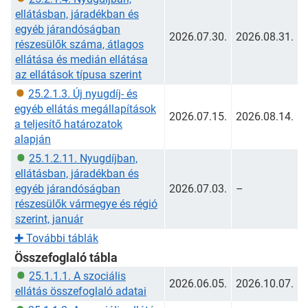
ellátásban, járadékban és
egyéb járandóságban
2026.07.30.
2026.08.31.
részesülők száma, átlagos
ellátása és medián ellátása
az ellátások típusa szerint
25.2.1.3. Új nyugdíj- és
egyéb ellátás megállapítások
2026.07.15.
2026.08.14.
a teljesítő határozatok
alapján
25.1.2.11. Nyugdíjban,
ellátásban, járadékban és
egyéb járandóságban
2026.07.03.
–
részesülők vármegye és régió
szerint, január
✚
További táblák
Összefoglaló tábla
25.1.1.1. A szociális
2026.06.05.
2026.10.07.
ellátás összefoglaló adatai