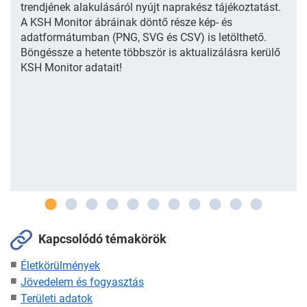
trendjének alakulásáról nyújt naprakész tájékoztatást.
A KSH Monitor ábráinak döntő része kép- és
adatformátumban (PNG, SVG és CSV) is letölthető.
Böngéssze a hetente többször is aktualizálásra kerülő
KSH Monitor adatait!
Kapcsolódó témakörök
Életkörülmények
Jövedelem és fogyasztás
Területi adatok