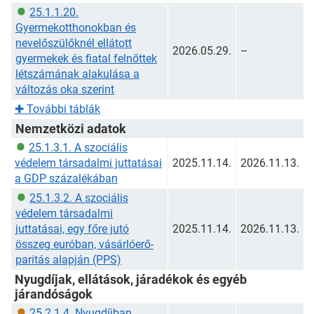
25.1.1.20.
Gyermekotthonokban és
nevelőszülőknél ellátott
2026.05.29.
–
gyermekek és fiatal felnőttek
létszámának alakulása a
változás oka szerint
✚
További táblák
Nemzetközi adatok
25.1.3.1. A szociális
védelem társadalmi juttatásai
2025.11.14.
2026.11.13.
a GDP százalékában
25.1.3.2. A szociális
védelem társadalmi
juttatásai, egy főre jutó
2025.11.14.
2026.11.13.
összeg euróban, vásárlóerő-
paritás alapján (PPS)
Nyugdíjak, ellátások, járadékok és egyéb
járandóságok
25.2.1.4. Nyugdíjban,