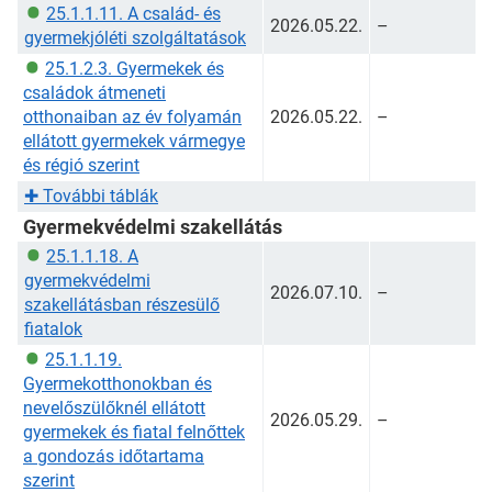
25.1.1.11. A család- és
2026.05.22.
–
gyermekjóléti szolgáltatások
25.1.2.3. Gyermekek és
családok átmeneti
otthonaiban az év folyamán
2026.05.22.
–
ellátott gyermekek vármegye
és régió szerint
✚
További táblák
Gyermekvédelmi szakellátás
25.1.1.18. A
gyermekvédelmi
2026.07.10.
–
szakellátásban részesülő
fiatalok
25.1.1.19.
Gyermekotthonokban és
nevelőszülőknél ellátott
2026.05.29.
–
gyermekek és fiatal felnőttek
a gondozás időtartama
szerint