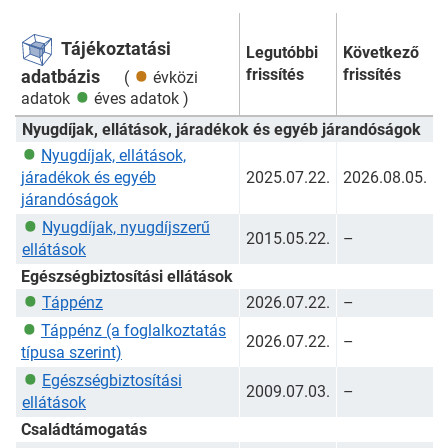
Tájékoztatási
Legutóbbi
Következő
frissítés
frissítés
adatbázis
(
évközi
adatok
éves adatok
)
Nyugdíjak, ellátások, járadékok és egyéb járandóságok
Nyugdíjak, ellátások,
járadékok és egyéb
2025.07.22.
2026.08.05.
járandóságok
Nyugdíjak, nyugdíjszerű
2015.05.22.
–
ellátások
Egészségbiztosítási ellátások
Táppénz
2026.07.22.
–
Táppénz (a foglalkoztatás
2026.07.22.
–
típusa szerint)
Egészségbiztosítási
2009.07.03.
–
ellátások
Családtámogatás