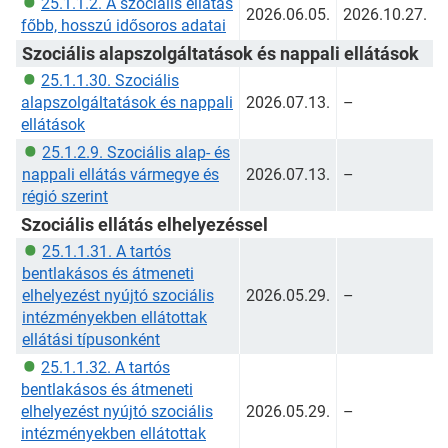
25.1.1.2. A szociális ellátás
2026.06.05.
2026.10.27.
főbb, hosszú idősoros adatai
Szociális alapszolgáltatások és nappali ellátások
25.1.1.30. Szociális
alapszolgáltatások és nappali
2026.07.13.
–
ellátások
25.1.2.9. Szociális alap- és
nappali ellátás vármegye és
2026.07.13.
–
régió szerint
Szociális ellátás elhelyezéssel
25.1.1.31. A tartós
bentlakásos és átmeneti
elhelyezést nyújtó szociális
2026.05.29.
–
intézményekben ellátottak
ellátási típusonként
25.1.1.32. A tartós
bentlakásos és átmeneti
elhelyezést nyújtó szociális
2026.05.29.
–
intézményekben ellátottak