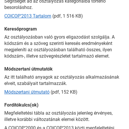
Segítséget ad az osztályozás kategóriáiba történő
besoroláshoz.
COICOP’2013 Tartalom
(pdf, 1 516 KB)
Keresőprogram
Az osztályozásban való gyors eligazodást szolgálja. A
kódszám és a szöveg szerinti keresés eredményeként
megjeleníti az osztályozásban található összes, ilyen
kódszám-, illetve szövegrészletet tartalmazó elemet.
Módszertani útmutatók
Az itt található anyagok az osztályozás alkalmazásának
elveit, szabályait tartalmazzák.
Módszertani útmutató
(pdf, 152 KB)
Fordítókulcs(ok)
Megfeleltetési tábla az osztályozás jelenleg érvényes,
illetve korábbi változatának elemei között.
A COICOP’2000 és a COICOP’2013 közti megfeleltetési