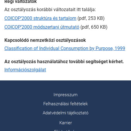
Régi változatok
Az osztályozás korábbi változatait itt találja:
COICOP’2000 struktúra és tartalom
(pdf, 253 KB)
COICOP’2000 módszertani útmutató
(pdf, 650 KB)
Kapcsolódó nemzetközi osztályozások
Classification of Individual Consumption by Purpose, 1999
Az osztályozás használatához további segítséget kérhet.
Információszolgálat
Impresszum
Felhasználási feltételek
Adatvédelmi tájékoztató
Karrier