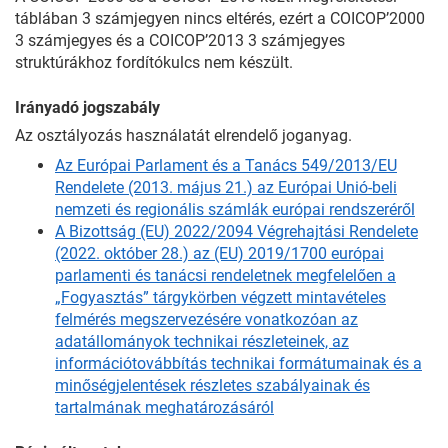
táblában 3 számjegyen nincs eltérés, ezért a COICOP’2000
3 számjegyes és a COICOP’2013 3 számjegyes
struktúrákhoz fordítókulcs nem készült.
Irányadó jogszabály
Az osztályozás használatát elrendelő joganyag.
Az Európai Parlament és a Tanács 549/2013/EU
Rendelete (2013. május 21.) az Európai Unió-beli
nemzeti és regionális számlák európai rendszeréről
A Bizottság (EU) 2022/2094 Végrehajtási Rendelete
(2022. október 28.) az (EU) 2019/1700 európai
parlamenti és tanácsi rendeletnek megfelelően a
„Fogyasztás” tárgykörben végzett mintavételes
felmérés megszervezésére vonatkozóan az
adatállományok technikai részleteinek, az
információtovábbítás technikai formátumainak és a
minőségjelentések részletes szabályainak és
tartalmának meghatározásáról