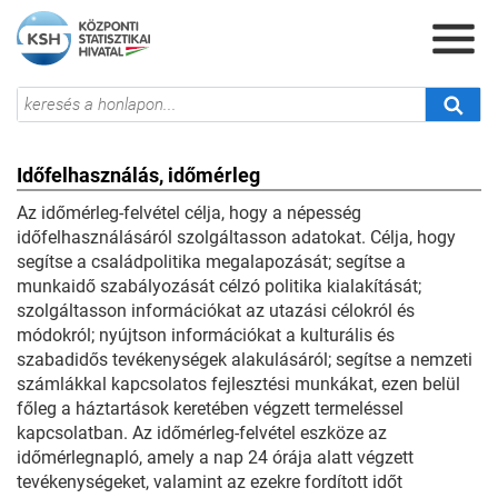
Időfelhasználás, időmérleg
Az időmérleg-felvétel célja, hogy a népesség
időfelhasználásáról szolgáltasson adatokat. Célja, hogy
segítse a családpolitika megalapozását; segítse a
munkaidő szabályozását célzó politika kialakítását;
szolgáltasson információkat az utazási célokról és
módokról; nyújtson információkat a kulturális és
szabadidős tevékenységek alakulásáról; segítse a nemzeti
számlákkal kapcsolatos fejlesztési munkákat, ezen belül
főleg a háztartások keretében végzett termeléssel
kapcsolatban. Az időmérleg-felvétel eszköze az
időmérlegnapló, amely a nap 24 órája alatt végzett
tevékenységeket, valamint az ezekre fordított időt