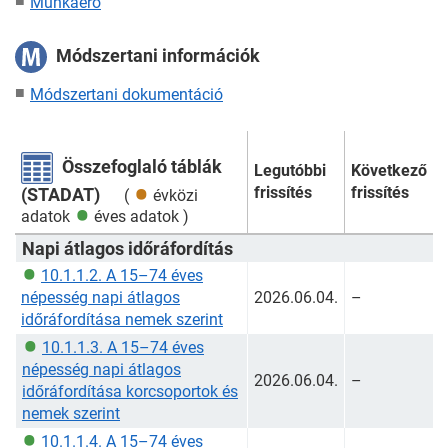
Munkaerő
Módszertani információk
Módszertani dokumentáció
Összefoglaló táblák
Legutóbbi
Következő
frissítés
frissítés
(STADAT)
(
évközi
adatok
éves adatok
)
Napi átlagos időráfordítás
10.1.1.2. A 15–74 éves
népesség napi átlagos
2026.06.04.
–
időráfordítása nemek szerint
10.1.1.3. A 15–74 éves
népesség napi átlagos
2026.06.04.
–
időráfordítása korcsoportok és
nemek szerint
10.1.1.4. A 15–74 éves