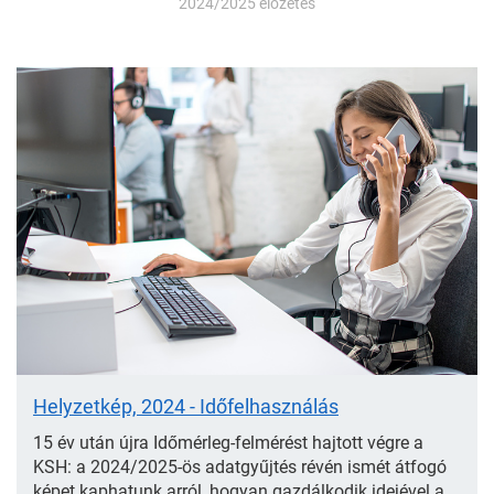
2024/2025 előzetes
Ajánló
Helyzetkép, 2024 - Időfelhasználás
15 év után újra Időmérleg-felmérést hajtott végre a
KSH: a 2024/2025-ös adatgyűjtés révén ismét átfogó
képet kaphatunk arról, hogyan gazdálkodik idejével a