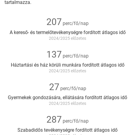
tartalmazza.
207
perc/fő/nap
Fontosabb
A kereső- és termelőtevékenységre fordított átlagos idő
adatok
2024/2025 előzetes
137
perc/fő/nap
Háztartási és ház körüli munkára fordított átlagos idő
2024/2025 előzetes
27
perc/fő/nap
Gyermekek gondozására, ellátására fordított átlagos idő
2024/2025 előzetes
287
perc/fő/nap
Szabadidős tevékenységre fordított átlagos idő