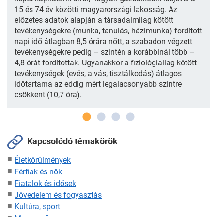
15 és 74 év közötti magyarországi lakosság. Az
előzetes adatok alapján a társadalmilag kötött
tevékenységekre (munka, tanulás, házimunka) fordított
napi idő átlagban 8,5 órára nőtt, a szabadon végzett
tevékenységekre pedig – szintén a korábbinál több –
4,8 órát fordítottak. Ugyanakkor a fiziológiailag kötött
tevékenységek (evés, alvás, tisztálkodás) átlagos
időtartama az eddig mért legalacsonyabb szintre
csökkent (10,7 óra).
Kapcsolódó témakörök
Életkörülmények
Férfiak és nők
Fiatalok és idősek
Jövedelem és fogyasztás
Kultúra, sport