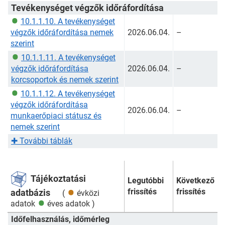
Tevékenységet végzők időráfordítása
10.1.1.10. A tevékenységet
végzők időráfordítása nemek
2026.06.04.
–
szerint
10.1.1.11. A tevékenységet
végzők időráfordítása
2026.06.04.
–
korcsoportok és nemek szerint
10.1.1.12. A tevékenységet
végzők időráfordítása
2026.06.04.
–
munkaerőpiaci státusz és
nemek szerint
✚
További táblák
Tájékoztatási
Legutóbbi
Következő
frissítés
frissítés
adatbázis
(
évközi
adatok
éves adatok
)
Időfelhasználás, időmérleg