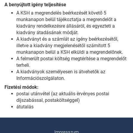
A benyújtott igény teljesítése
A KSH a megrendelés beérkezését követő 5
munkanapon belül tájékoztatja a megrendelőt a
kiadvány rendelkezésre állásáról, és egyezteti a
kiadvány átadásának módját.
A kiadványt és a számlát az igény beérkezésétől,
illetve a kiadvány megjelenésétől számított 5
munkanapon belül a KSH elküldi a megrendelőnek.
A felmerült postai költség megtérítése a megrendelőt
terheli.
A kiadványok személyesen is átvehetők az
Információszolgálaton.
Fizetési módok:
postai utánvétel (az aktuális érvényes postai
díjszabással, postaköltséggel)
átutalás
Impresszum