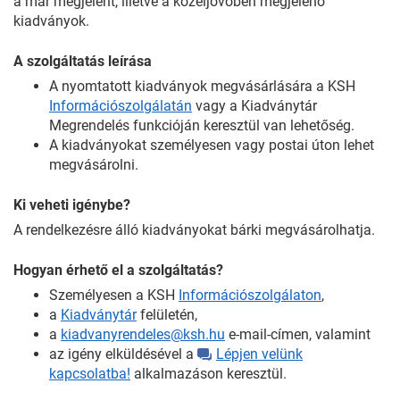
a már megjelent, illetve a közeljövőben megjelenő
kiadványok.
A szolgáltatás leírása
A nyomtatott kiadványok megvásárlására a KSH
Információszolgálatán
vagy a Kiadványtár
Megrendelés funkcióján keresztül van lehetőség.
A kiadványokat személyesen vagy postai úton lehet
megvásárolni.
Ki veheti igénybe?
A rendelkezésre álló kiadványokat bárki megvásárolhatja.
Hogyan érhető el a szolgáltatás?
Személyesen a KSH
Információszolgálaton
,
a
Kiadványtár
felületén,
a
kiadvanyrendeles@ksh.hu
e-mail-címen, valamint
az igény elküldésével a
Lépjen velünk
kapcsolatba!
alkalmazáson keresztül.