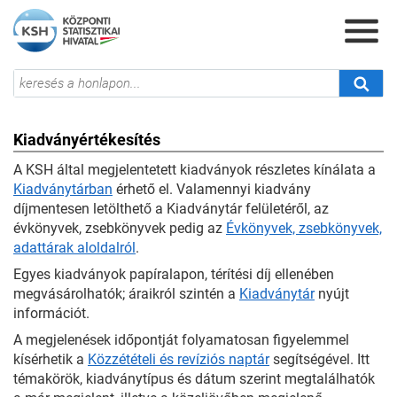
Kiadványértékesítés
A KSH által megjelentetett kiadványok részletes kínálata a
Kiadványtárban
érhető el. Valamennyi kiadvány
díjmentesen letölthető a Kiadványtár felületéről, az
évkönyvek, zsebkönyvek pedig az
Évkönyvek, zsebkönyvek,
adattárak aloldalról
.
Egyes kiadványok papíralapon, térítési díj ellenében
megvásárolhatók; áraikról szintén a
Kiadványtár
nyújt
információt.
A megjelenések időpontját folyamatosan figyelemmel
kísérhetik a
Közzétételi és revíziós naptár
segítségével. Itt
témakörök, kiadványtípus és dátum szerint megtalálhatók