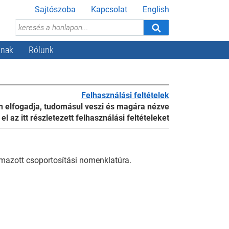
Sajtószoba
Kapcsolat
English
knak
Rólunk
Felhasználási feltételek
 Ön elfogadja, tudomásul veszi és magára nézve
l az itt részletezett felhasználási feltételeket
lmazott csoportosítási nomenklatúra.