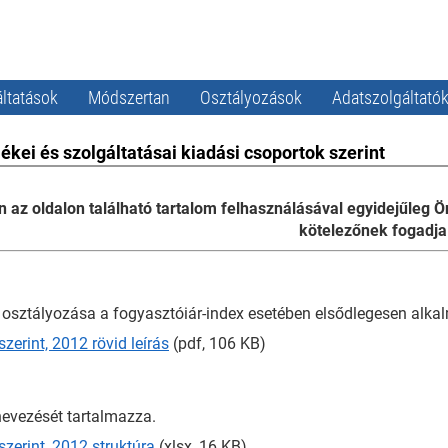
ltatások
Módszertan
Osztályozások
Adatszolgáltató
kei és szolgáltatásai kiadási csoportok szerint
en az oldalon található tartalom felhasználásával egyidejűleg
kötelezőnek fogadja e
i osztályozása a fogyasztóiár-index esetében elsődlegesen alka
erint, 2012 rövid leírás
(pdf, 106 KB)
evezését tartalmazza.
zerint, 2012 struktúra
(xlsx, 16 KB)