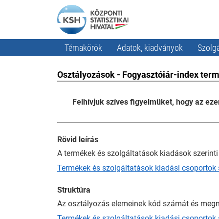
Témakörök
Adatok, kiadványok
Szolgá
Osztályozások - Fogyasztóiár-index termé
Felhívjuk szíves figyelmüket, hogy az ez
Rövid leírás
A termékek és szolgáltatások kiadások szerint
Termékek és szolgáltatások kiadási csoportok sz
Struktúra
Az osztályozás elemeinek kód számát és megn
Termékek és szolgáltatások kiadási csoportok s