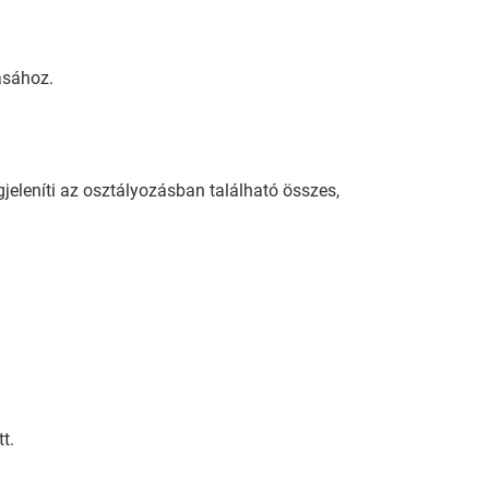
ásához.
eleníti az osztályozásban található összes,
t.