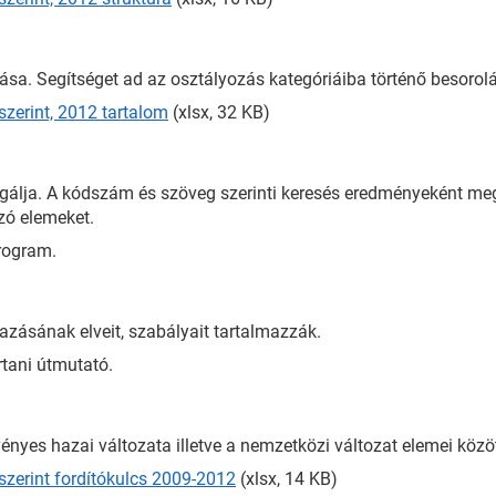
sa. Segítséget ad az osztályozás kategóriáiba történő besorol
szerint, 2012 tartalom
(xlsx, 32 KB)
gálja. A kódszám és szöveg szerinti keresés eredményeként megj
azó elemeket.
rogram.
azásának elveit, szabályait tartalmazzák.
tani útmutató.
vényes hazai változata illetve a nemzetközi változat elemei közöt
szerint fordítókulcs 2009-2012
(xlsx, 14 KB)