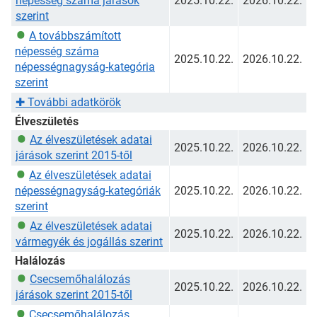
népesség száma járások
2025.10.22.
2026.10.22.
szerint
A továbbszámított
népesség száma
2025.10.22.
2026.10.22.
népességnagyság-kategória
szerint
✚
További adatkörök
Élveszületés
Az élveszületések adatai
2025.10.22.
2026.10.22.
járások szerint 2015-től
Az élveszületések adatai
népességnagyság-kategóriák
2025.10.22.
2026.10.22.
szerint
Az élveszületések adatai
2025.10.22.
2026.10.22.
vármegyék és jogállás szerint
Halálozás
Csecsemőhalálozás
2025.10.22.
2026.10.22.
járások szerint 2015-től
Csecsemőhalálozás