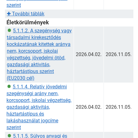
szerint
✚
További táblák
Életkörülmények
5.1.1.2. A szegénység vagy
társadalmi kirekesztődés
kockázatának kitettek aránya
nem, korcsoport, iskolai
2026.04.02.
2026.11.05.
végzettség, jövedelmi ötöd,
gazdasági aktivitás,
háztartástípus szerint
(EU2030 cél)
5.1.1.4. Relatív jövedelmi
szegénységi arány nem,
korcsoport, iskolai végzettség,
gazdasági aktivitás,
2026.04.02.
2026.11.05.
háztartástípus és
lakáshasználat jogcíme
szerint
5.1.1.5. Súlyos anyagi és