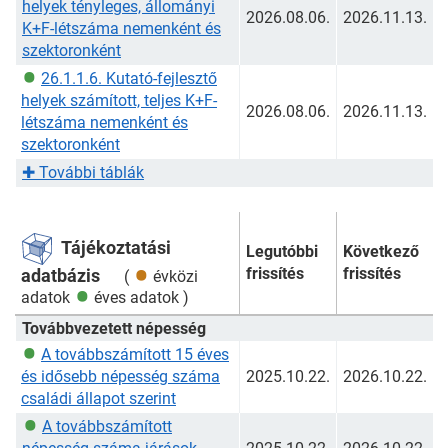
helyek tényleges, állományi
2026.08.06.
2026.11.13.
K+F-létszáma nemenként és
szektoronként
26.1.1.6. Kutató-fejlesztő
helyek számított, teljes K+F-
2026.08.06.
2026.11.13.
létszáma nemenként és
szektoronként
✚
További táblák
Tájékoztatási
Legutóbbi
Következő
frissítés
frissítés
adatbázis
(
évközi
adatok
éves adatok
)
Továbbvezetett népesség
A továbbszámított 15 éves
és idősebb népesség száma
2025.10.22.
2026.10.22.
családi állapot szerint
A továbbszámított