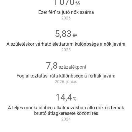
1 070
fő
Fontosabb
Ezer férfira jutó nők száma
adatok
2026
5,83
év
A születéskor várható élettartam különbsége a nők javára
2025
7,8
százalékpont
Foglalkoztatási ráta különbsége a férfiak javára
2026. június
14,4
%
A teljes munkaidőben alkalmazásban álló nők és férfiak
bruttó átlagkeresete közötti rés
2024