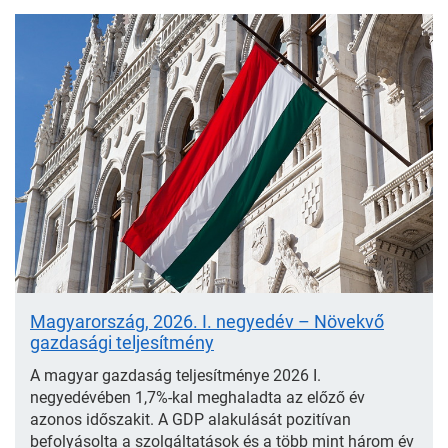
Ajánló
Magyarország, 2026. I. negyedév – Növekvő
gazdasági teljesítmény
A magyar gazdaság teljesítménye 2026 I.
negyedévében 1,7%-kal meghaladta az előző év
azonos időszakit. A GDP alakulását pozitívan
befolyásolta a szolgáltatások és a több mint három év