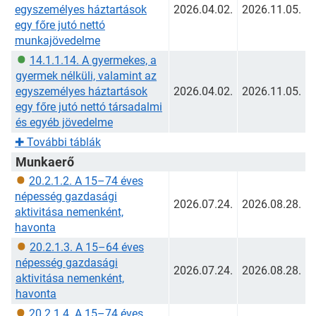
egyszemélyes háztartások
2026.04.02.
2026.11.05.
egy főre jutó nettó
munkajövedelme
14.1.1.14. A gyermekes, a
gyermek nélküli, valamint az
egyszemélyes háztartások
2026.04.02.
2026.11.05.
egy főre jutó nettó társadalmi
és egyéb jövedelme
✚
További táblák
Munkaerő
20.2.1.2. A 15–74 éves
népesség gazdasági
2026.07.24.
2026.08.28.
aktivitása nemenként,
havonta
20.2.1.3. A 15–64 éves
népesség gazdasági
2026.07.24.
2026.08.28.
aktivitása nemenként,
havonta
20.2.1.4. A 15–74 éves