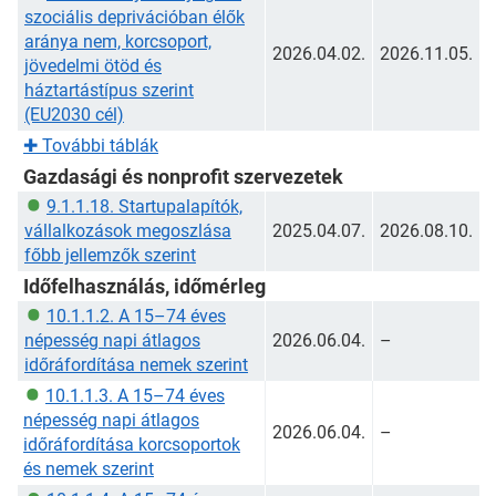
szociális deprivációban élők
aránya nem, korcsoport,
2026.04.02.
2026.11.05.
jövedelmi ötöd és
háztartástípus szerint
(EU2030 cél)
✚
További táblák
Gazdasági és nonprofit szervezetek
9.1.1.18. Startupalapítók,
vállalkozások megoszlása
2025.04.07.
2026.08.10.
főbb jellemzők szerint
Időfelhasználás, időmérleg
10.1.1.2. A 15–74 éves
népesség napi átlagos
2026.06.04.
–
időráfordítása nemek szerint
10.1.1.3. A 15–74 éves
népesség napi átlagos
2026.06.04.
–
időráfordítása korcsoportok
és nemek szerint