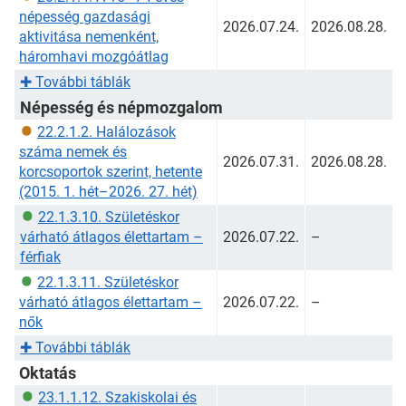
népesség gazdasági
2026.07.24.
2026.08.28.
aktivitása nemenként,
háromhavi mozgóátlag
✚
További táblák
Népesség és népmozgalom
22.2.1.2. Halálozások
száma nemek és
2026.07.31.
2026.08.28.
korcsoportok szerint, hetente
(2015. 1. hét–2026. 27. hét)
22.1.3.10. Születéskor
várható átlagos élettartam –
2026.07.22.
–
férfiak
22.1.3.11. Születéskor
várható átlagos élettartam –
2026.07.22.
–
nők
✚
További táblák
Oktatás
23.1.1.12. Szakiskolai és