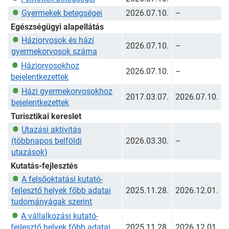
Gyermekek betegségei
2026.07.10.
–
Egészségügyi alapellátás
Háziorvosok és házi
2026.07.10.
–
gyermekorvosok száma
Háziorvosokhoz
2026.07.10.
–
bejelentkezettek
Házi gyermekorvosokhoz
2017.03.07.
2026.07.10.
bejelentkezettek
Turisztikai kereslet
Utazási aktivitás
(többnapos belföldi
2026.03.30.
–
utazások)
Kutatás-fejlesztés
A felsőoktatási kutató-
fejlesztő helyek főbb adatai
2025.11.28.
2026.12.01.
tudományágak szerint
A vállalkozási kutató-
fejlesztő helyek főbb adatai
2025.11.28.
2026.12.01.