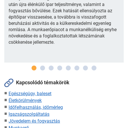
után újra élénkülő ipar teljesítménye, valamint a
fogyasztás bővülése. Ezek hatását ellensúlyozta az
építőipar visszaesése, a továbbra is visszafogott
beruházási aktivitás és a külkereskedelmi egyenleg
romlása. A munkaerőpiacot a munkanélküliség enyhe
növekedése és a foglalkoztatottak létszámának
csökkenése jellemezte.
Kapcsolódó témakörök
Egészségügy, baleset
Életkörülmények
Időfelhasználás, időmérleg
Igazságszolgáltatás
Jövedelem és fogyasztás
Munkaerő