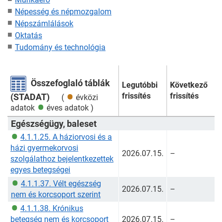
Népesség és népmozgalom
Népszámlálások
Oktatás
Tudomány és technológia
Összefoglaló táblák
Legutóbbi
Következő
frissítés
frissítés
(STADAT)
(
évközi
adatok
éves adatok
)
Egészségügy, baleset
4.1.1.25. A háziorvosi és a
házi gyermekorvosi
2026.07.15.
–
szolgálathoz bejelentkezettek
egyes betegségei
4.1.1.37. Vélt egészség
2026.07.15.
–
nem és korcsoport szerint
4.1.1.38. Krónikus
betegség nem és korcsoport
2026.07.15.
–