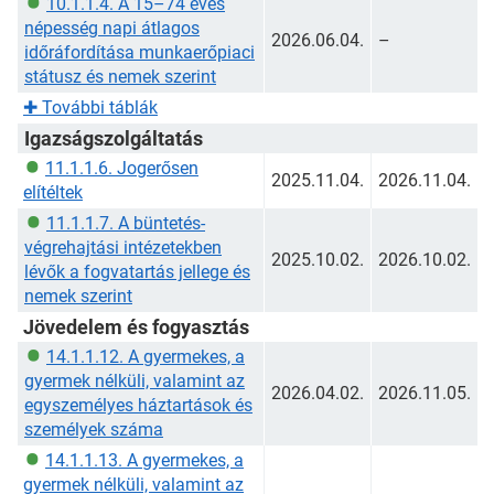
10.1.1.4. A 15–74 éves
népesség napi átlagos
2026.06.04.
–
időráfordítása munkaerőpiaci
státusz és nemek szerint
✚
További táblák
Igazságszolgáltatás
11.1.1.6. Jogerősen
2025.11.04.
2026.11.04.
elítéltek
11.1.1.7. A büntetés-
végrehajtási intézetekben
2025.10.02.
2026.10.02.
lévők a fogvatartás jellege és
nemek szerint
Jövedelem és fogyasztás
14.1.1.12. A gyermekes, a
gyermek nélküli, valamint az
2026.04.02.
2026.11.05.
egyszemélyes háztartások és
személyek száma
14.1.1.13. A gyermekes, a
gyermek nélküli, valamint az