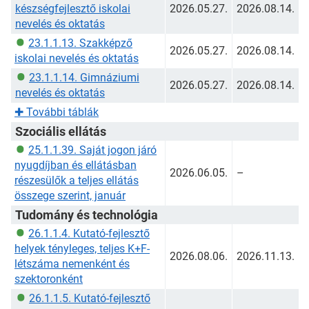
készségfejlesztő iskolai
2026.05.27.
2026.08.14.
nevelés és oktatás
23.1.1.13. Szakképző
2026.05.27.
2026.08.14.
iskolai nevelés és oktatás
23.1.1.14. Gimnáziumi
2026.05.27.
2026.08.14.
nevelés és oktatás
✚
További táblák
Szociális ellátás
25.1.1.39. Saját jogon járó
nyugdíjban és ellátásban
2026.06.05.
–
részesülők a teljes ellátás
összege szerint, január
Tudomány és technológia
26.1.1.4. Kutató-fejlesztő
helyek tényleges, teljes K+F-
2026.08.06.
2026.11.13.
létszáma nemenként és
szektoronként
26.1.1.5. Kutató-fejlesztő