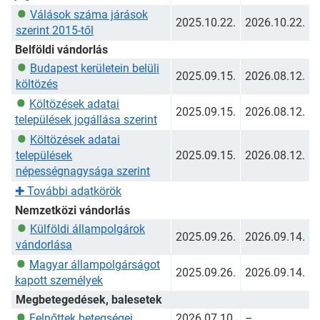
Válások száma járások
2025.10.22.
2026.10.22.
szerint 2015-től
Belföldi vándorlás
Budapest kerületein belüli
2025.09.15.
2026.08.12.
költözés
Költözések adatai
2025.09.15.
2026.08.12.
települések jogállása szerint
Költözések adatai
települések
2025.09.15.
2026.08.12.
népességnagysága szerint
✚
További adatkörök
Nemzetközi vándorlás
Külföldi állampolgárok
2025.09.26.
2026.09.14.
vándorlása
Magyar állampolgárságot
2025.09.26.
2026.09.14.
kapott személyek
Megbetegedések, balesetek
Felnőttek betegségei
2026.07.10.
–