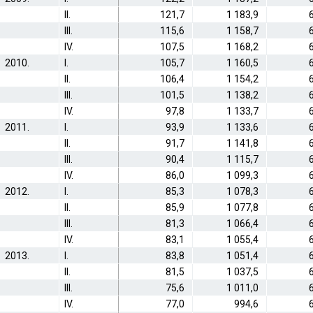
II.
121,7
1 183,9
III.
115,6
1 158,7
IV.
107,5
1 168,2
2010.
I.
105,7
1 160,5
II.
106,4
1 154,2
III.
101,5
1 138,2
IV.
97,8
1 133,7
2011.
I.
93,9
1 133,6
II.
91,7
1 141,8
III.
90,4
1 115,7
IV.
86,0
1 099,3
2012.
I.
85,3
1 078,3
II.
85,9
1 077,8
III.
81,3
1 066,4
IV.
83,1
1 055,4
2013.
I.
83,8
1 051,4
II.
81,5
1 037,5
III.
75,6
1 011,0
IV.
77,0
994,6