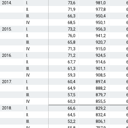
2014.
I.
73,6
981,0
II.
71,9
977,8
III.
66,3
950,4
IV.
68,5
950,1
2015.
I.
73,2
956,3
II.
76,0
941,2
III.
65,8
920,7
IV.
71,3
915,0
2016.
I.
71,2
924,5
II.
67,7
914,6
III.
61,3
901,1
IV.
59,3
908,5
2017.
I.
60,4
897,4
II.
64,9
888,2
III.
57,5
879,7
IV.
60,3
855,5
2018.
I.
66,6
829,2
II.
64,5
832,4
III.
52,2
806,1