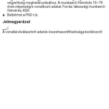
végzettség meghatározásához. A munkaerő-felmérés 15–74
éves népességre vonatkozó adatai. Forrás: lakossági munkaerő-
felmérés, KSH.
a
Beleértve a PhD-t is.
Jelmagyarázat
__, |
A vonallal elválasztott adatok összehasonlíthatósága korlátozott.