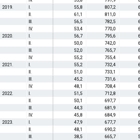
IV.
55,8
797,9
2019.
I.
55,8
807,2
II.
61,1
811,0
III.
56,5
782,5
IV.
53,4
770,0
2020.
I.
56,7
795,6
II.
50,0
742,0
III.
52,0
765,7
IV.
55,2
755,4
2021.
I.
55,2
732,4
II.
51,0
733,1
III.
45,2
731,6
IV.
48,1
708,4
2022.
I.
51,5
712,8
II.
50,1
697,7
III.
44,3
681,9
IV.
45,8
684,9
2023.
I.
47,9
677,7
II.
48,1
690,2
III.
38,5
665,7