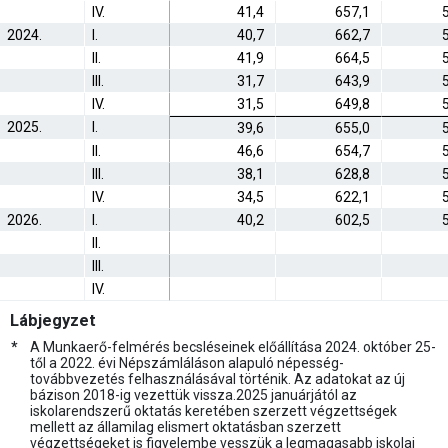
IV.
41,4
657,1
2024.
I.
40,7
662,7
II.
41,9
664,5
III.
31,7
643,9
IV.
31,5
649,8
2025.
I.
39,6
655,0
II.
46,6
654,7
III.
38,1
628,8
IV.
34,5
622,1
2026.
I.
40,2
602,5
II.
III.
IV.
Lábjegyzet
*
A Munkaerő-felmérés becsléseinek előállítása 2024. október 25-
től a 2022. évi Népszámláláson alapuló népesség-
továbbvezetés felhasználásával történik. Az adatokat az új
bázison 2018-ig vezettük vissza.2025 januárjától az
iskolarendszerű oktatás keretében szerzett végzettségek
mellett az államilag elismert oktatásban szerzett
végzettségeket is figyelembe vesszük a legmagasabb iskolai