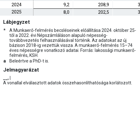
2024
9,2
208,9
3
2025
8,0
202,5
3
Lábjegyzet
*
A Munkaerő-felmérés becsléseinek előállítása 2024. október 25-
től a 2022. évi Népszámláláson alapuló népesség-
továbbvezetés felhasználásával történik. Az adatokat az új
bázison 2018-ig vezettük vissza. A munkaerő-felmérés 15–74
éves népességre vonatkozó adatai. Forrás: lakossági munkaerő-
felmérés, KSH.
a
Beleértve a PhD-t is.
Jelmagyarázat
__, |
A vonallal elválasztott adatok összehasonlíthatósága korlátozott.