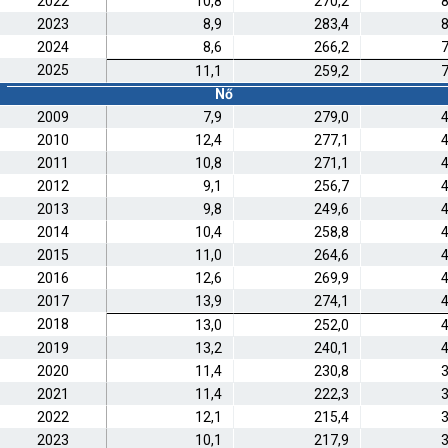
2022
10,8
270,2
8
2023
8,9
283,4
8
2024
8,6
266,2
7
2025
11,1
259,2
7
Nő
2009
7,9
279,0
4
2010
12,4
277,1
4
2011
10,8
271,1
4
2012
9,1
256,7
4
2013
9,8
249,6
4
2014
10,4
258,8
4
2015
11,0
264,6
4
2016
12,6
269,9
4
2017
13,9
274,1
4
2018
13,0
252,0
4
2019
13,2
240,1
4
2020
11,4
230,8
3
2021
11,4
222,3
3
2022
12,1
215,4
3
2023
10,1
217,9
3