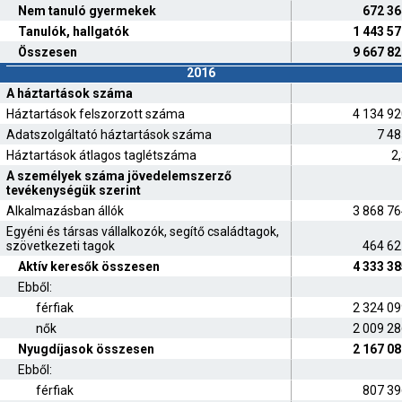
Nem tanuló gyermekek
672 36
Tanulók, hallgatók
1 443 5
Összesen
9 667 8
2016
A háztartások száma
Háztartások felszorzott száma
4 134 9
Adatszolgáltató háztartások száma
7 48
Háztartások átlagos taglétszáma
2
A személyek száma jövedelemszerző
tevékenységük szerint
Alkalmazásban állók
3 868 7
Egyéni és társas vállalkozók, segítő családtagok,
szövetkezeti tagok
464 62
Aktív keresők összesen
4 333 3
Ebből:
férfiak
2 324 0
nők
2 009 2
Nyugdíjasok összesen
2 167 0
Ebből:
férfiak
807 39