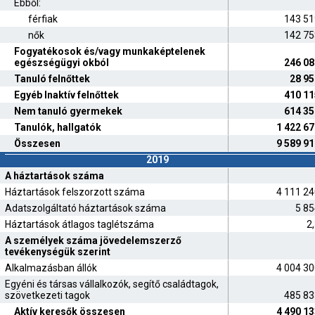
Ebből:
férfiak
143 51
nők
142 75
Fogyatékosok és/vagy munkaképtelenek
egészségügyi okból
246 08
Tanuló felnőttek
28 95
Egyéb Inaktív felnőttek
410 11
Nem tanuló gyermekek
614 35
Tanulók, hallgatók
1 422 6
Összesen
9 589 9
2019
A háztartások száma
Háztartások felszorzott száma
4 111 2
Adatszolgáltató háztartások száma
5 85
Háztartások átlagos taglétszáma
2
A személyek száma jövedelemszerző
tevékenységük szerint
Alkalmazásban állók
4 004 3
Egyéni és társas vállalkozók, segítő családtagok,
szövetkezeti tagok
485 83
Aktív keresők összesen
4 490 1