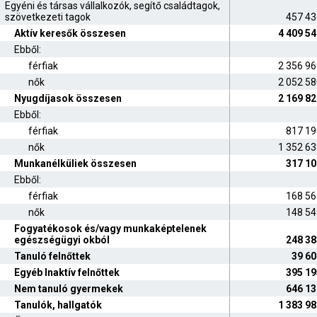
Egyéni és társas vállalkozók, segítő családtagok,
szövetkezeti tagok
457 43
Aktív keresők összesen
4 409 5
Ebből:
férfiak
2 356 9
nők
2 052 5
Nyugdíjasok összesen
2 169 8
Ebből:
férfiak
817 19
nők
1 352 6
Munkanélküliek összesen
317 10
Ebből:
férfiak
168 56
nők
148 54
Fogyatékosok és/vagy munkaképtelenek
egészségügyi okból
248 38
Tanuló felnőttek
39 60
Egyéb Inaktív felnőttek
395 19
Nem tanuló gyermekek
646 13
Tanulók, hallgatók
1 383 9