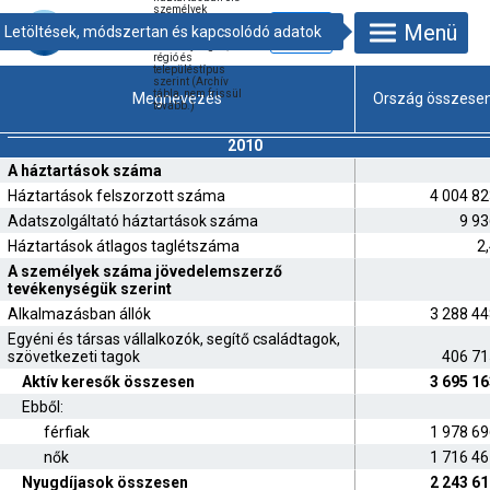
személyek
jellemzői
Menü
jövedelemszerző
tevékenységük,
régió és
településtípus
szerint (Archív
tábla, nem frissül
Megnevezés
Ország összese
tovább.)
2010
A háztartások száma
Háztartások felszorzott száma
4 004 8
Adatszolgáltató háztartások száma
9 93
Háztartások átlagos taglétszáma
2
A személyek száma jövedelemszerző
tevékenységük szerint
Alkalmazásban állók
3 288 4
Egyéni és társas vállalkozók, segítő családtagok,
szövetkezeti tagok
406 71
Aktív keresők összesen
3 695 1
Ebből:
férfiak
1 978 6
nők
1 716 4
Nyugdíjasok összesen
2 243 6