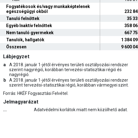
Fogyatékosok és/vagy munkaképtelenek
egészségügyi okból
232 84
Tanuló felnőttek
35 33
Egyéb Inaktív felnőttek
358 06
Nem tanuló gyermekek
667 75
Tanulók, hallgatók
1 384 0
Összesen
9 600 0
Lábjegyzet
a
A 2018. január 1-jétől érvényes területi osztályozási rendszer
szerint nagyrégió, korábban tervezési-statisztikai régió és
nagyrégió.
b
A 2018. január 1-jétől érvényes területi osztályozási rendszer
szerint tervezési-statisztikai régió, korábban vármegyei szint.
Forrás: HKÉF Fogyasztási Felvétel.
Jelmagyarázat
...
Adatvédelmi korlátok miatt nem közölhető adat.