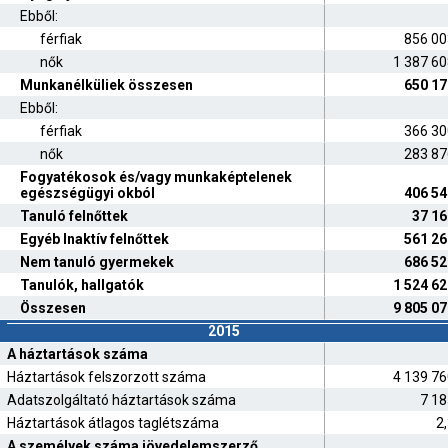
Ebből:
férfiak
856 00
nők
1 387 6
Munkanélküliek összesen
650 17
Ebből:
férfiak
366 30
nők
283 87
Fogyatékosok és/vagy munkaképtelenek
egészségügyi okból
406 54
Tanuló felnőttek
37 16
Egyéb Inaktív felnőttek
561 26
Nem tanuló gyermekek
686 52
Tanulók, hallgatók
1 524 6
Összesen
9 805 0
2015
A háztartások száma
Háztartások felszorzott száma
4 139 7
Adatszolgáltató háztartások száma
7 18
Háztartások átlagos taglétszáma
2
A személyek száma jövedelemszerző