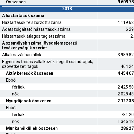
Összesen
9 609 7
2018
A háztartások száma
Háztartások felszorzott száma
4 119 6
Adatszolgáltató háztartások száma
6 29
Háztartások átlagos taglétszáma
2
A személyek száma jövedelemszerző
tevékenységük szerint
Alkalmazásban állók
3 989 8
Egyéni és társas vállalkozók, segítő családtagok,
szövetkezeti tagok
464 24
Aktív keresők összesen
4 454 0
Ebből:
férfiak
2 425 5
nők
2 028 4
Nyugdíjasok összesen
2 127 3
Ebből:
férfiak
781 20
nők
1 346 1
Munkanélküliek összesen
286 27