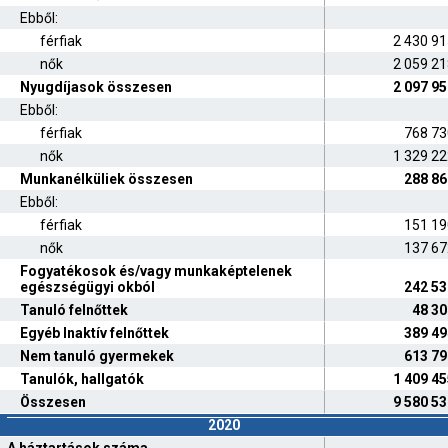
Ebből:
férfiak
2 430 9
nők
2 059 2
Nyugdíjasok összesen
2 097 9
Ebből:
férfiak
768 73
nők
1 329 2
Munkanélküliek összesen
288 86
Ebből:
férfiak
151 19
nők
137 67
Fogyatékosok és/vagy munkaképtelenek
egészségügyi okból
242 53
Tanuló felnőttek
48 30
Egyéb Inaktív felnőttek
389 49
Nem tanuló gyermekek
613 79
Tanulók, hallgatók
1 409 4
Összesen
9 580 5
2020