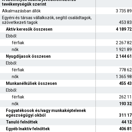
tevékenységük szerint
Alkalmazásban állók
3 735 8
Egyéni és társas vállalkozók, segítő családtagok,
szövetkezeti tagok
453 83
Aktív keresők összesen
4 189 7
Ebből:
férfiak
2 267 8
nők
1 921 8
Nyugdíjasok összesen
2 144 6
Ebből:
férfiak
778 62
nők
1 365 9
Munkanélküliek összesen
455 43
Ebből:
férfiak
262 11
nők
193 32
Fogyatékosok és/vagy munkaképtelenek
egészségügyi okból
311 17
Tanuló felnőttek
44 12
Egyéb Inaktív felnőttek
406 81