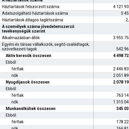
A háztartások száma
Háztartások felszorzott száma
4 121 9
Adatszolgáltató háztartások száma
5 45
Háztartások átlagos taglétszáma
2
A személyek száma jövedelemszerző
tevékenységük szerint
Alkalmazásban állók
3 955 7
Egyéni és társas vállalkozók, segítő családtagok,
szövetkezeti tagok
542 96
Aktív keresők összesen
4 498 7
Ebből:
férfiak
2 446 8
nők
2 051 8
Nyugdíjasok összesen
2 078 1
Ebből:
férfiak
763 14
nők
1 315 0
Munkanélküliek összesen
345 03
Ebből:
férfiak
178 22
nők
166 81