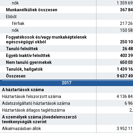
nők
1 359 6
Munkanélküliek összesen
367 84
Ebből:
férfiak
217 26
nők
150 58
Fogyatékosok és/vagy munkaképtelenek
egészségügyi okból
250 10
Tanuló felnőttek
26 48
Egyéb Inaktív felnőttek
403 39
Nem tanuló gyermekek
650 03
Tanulók, hallgatók
1 439 1
Összesen
9 637 4
2017
A háztartások száma
Háztartások felszorzott száma
4 136 8
Adatszolgáltató háztartások száma
6 96
Háztartások átlagos taglétszáma
2
A személyek száma jövedelemszerző
tevékenységük szerint
Alkalmazásban állók
3 952 1