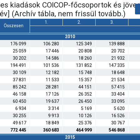
 éves kiadások COICOP-főcsoportok és jöve
/év] (Archív tábla, nem frissül tovább.)
1.
2.
3.
Összesen
2010
176 099
106 280
125 349
139 888
25 059
17 446
20 808
20 702
30 202
14 586
18 260
21 932
194 491
101 536
131 852
147 335
30 109
12 182
15 748
18 648
37 831
11 533
15 357
21 534
85 242
28 281
44 151
57 415
46 158
17 126
26 352
33 404
60 450
19 637
26 450
33 095
6 934
3 314
5 169
5 620
30 255
9 913
10 126
16 526
49 617
18 849
25 376
30 767
772 445
360 683
464 999
546 868
2015