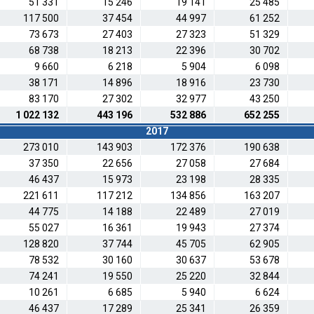
51 331
15 246
19 141
25 485
117 500
37 454
44 997
61 252
73 673
27 403
27 323
51 329
68 738
18 213
22 396
30 702
9 660
6 218
5 904
6 098
38 171
14 896
18 916
23 730
83 170
27 302
32 977
43 250
1 022 132
443 196
532 886
652 255
2017
273 010
143 903
172 376
190 638
37 350
22 656
27 058
27 684
46 437
15 973
23 198
28 335
221 611
117 212
134 856
163 207
44 775
14 188
22 489
27 019
55 027
16 361
19 943
27 374
128 820
37 744
45 705
62 905
78 532
30 160
30 637
53 678
74 241
19 550
25 220
32 844
10 261
6 685
5 940
6 624
46 437
17 289
25 341
26 359