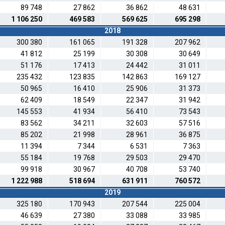
89 748
27 862
36 862
48 631
1 106 250
469 583
569 625
695 298
2018
300 380
161 065
191 328
207 962
41 812
25 199
30 308
30 649
51 176
17 413
24 442
31 011
235 432
123 835
142 863
169 127
50 965
16 410
25 906
31 373
62 409
18 549
22 347
31 942
145 553
41 934
56 410
73 543
83 562
34 211
32 603
57 516
85 202
21 998
28 961
36 875
11 394
7 344
6 531
7 363
55 184
19 768
29 503
29 470
99 918
30 967
40 708
53 740
1 222 988
518 694
631 911
760 572
2019
325 180
170 943
207 544
225 004
46 639
27 380
33 088
33 985