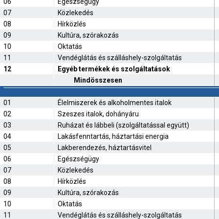
06
Egészségügy
07
Közlekedés
08
Hírközlés
09
Kultúra, szórakozás
10
Oktatás
11
Vendéglátás és szálláshely-szolgáltatás
12
Egyéb termékek és szolgáltatások
Mindösszesen
01
Élelmiszerek és alkoholmentes italok
02
Szeszes italok, dohányáru
03
Ruházat és lábbeli (szolgáltatással együtt)
04
Lakásfenntartás, háztartási energia
05
Lakberendezés, háztartásvitel
06
Egészségügy
07
Közlekedés
08
Hírközlés
09
Kultúra, szórakozás
10
Oktatás
11
Vendéglátás és szálláshely-szolgáltatás