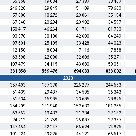
55 858
19 034
27 387
33 467
246 326
129 845
151 109
178 660
57 686
18 272
29 861
35 104
67 548
20 294
23 902
34 597
158 417
46 264
61 711
81 733
93 376
38 130
42 600
64 249
97 601
25 105
33 428
44 023
12 150
8 004
7 116
7 858
63 598
22 090
32 606
35 271
107 479
34 115
43 680
59 051
1 331 858
559 476
694 033
833 002
2020
357 493
187 370
226 277
244 653
51 439
29 437
34 595
36 343
51 834
16 985
23 685
28 826
254 209
131 940
152 630
181 265
63 662
19 432
31 234
37 182
74 213
21 759
25 087
37 357
147 454
42 247
56 624
74 876
101 224
39 325
44 121
66 617