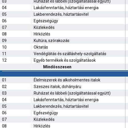
03
Ruházat és lábbeli (szolgáltatással együtt)
04
Lakásfenntartás, háztartási energia
05
Lakberendezés, háztartásvitel
06
Egészségügy
07
Közlekedés
08
Hírközlés
09
Kultúra, szórakozás
10
Oktatás
11
Vendéglátás és szálláshely-szolgáltatás
12
Egyéb termékek és szolgáltatások
Mindösszesen
01
Élelmiszerek és alkoholmentes italok
02
Szeszes italok, dohányáru
03
Ruházat és lábbeli (szolgáltatással együtt)
04
Lakásfenntartás, háztartási energia
05
Lakberendezés, háztartásvitel
06
Egészségügy
07
Közlekedés
08
Hírközlés