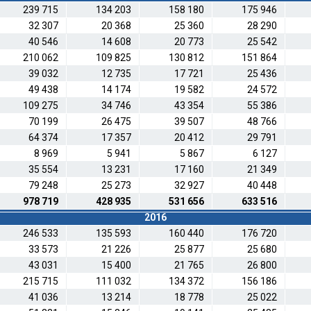
239 715
134 203
158 180
175 946
32 307
20 368
25 360
28 290
40 546
14 608
20 773
25 542
210 062
109 825
130 812
151 864
39 032
12 735
17 721
25 436
49 438
14 174
19 582
24 572
109 275
34 746
43 354
55 386
70 199
26 475
39 507
48 766
64 374
17 357
20 412
29 791
8 969
5 941
5 867
6 127
35 554
13 231
17 160
21 349
79 248
25 273
32 927
40 448
978 719
428 935
531 656
633 516
2016
246 533
135 593
160 440
176 720
33 573
21 226
25 877
25 680
43 031
15 400
21 765
26 800
215 715
111 032
134 372
156 186
41 036
13 214
18 778
25 022