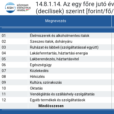
14.8.1.14. Az egy főre jutó
(decilisek) szerint [forint/fő
Megnevezés
01
Élelmiszerek és alkoholmentes italok
02
Szeszes italok, dohányáru
03
Ruházat és lábbeli (szolgáltatással együtt)
04
Lakásfenntartás, háztartási energia
05
Lakberendezés, háztartásvitel
06
Egészségügy
07
Közlekedés
08
Hírközlés
09
Kultúra, szórakozás
10
Oktatás
11
Vendéglátás és szálláshely-szolgáltatás
12
Egyéb termékek és szolgáltatások
Mindösszesen