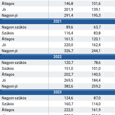
Átlagos
146,8
101,6
Jó
201,9
139,1
Nagyon jó
291,4
195,3
2021
Nagyon szűkös
89,6
63,7
Szűkös
116,4
83,8
Átlagos
161,5
120,1
Jó
220,0
162,4
Nagyon jó
326,7
244,1
2022
Nagyon szűkös
120,7
78,6
Szűkös
151,0
101,0
Átlagos
202,7
140,5
Jó
269,5
184,4
Nagyon jó
382,6
259,2
2023
Nagyon szűkös
124,6
87,0
Szűkös
160,7
114,0
Átlagos
222,0
161,9