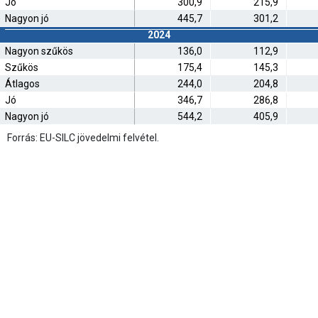
Jó
300,9
215,9
Nagyon jó
445,7
301,2
2024
Nagyon szűkös
136,0
112,9
Szűkös
175,4
145,3
Átlagos
244,0
204,8
Jó
346,7
286,8
Nagyon jó
544,2
405,9
Forrás: EU-SILC jövedelmi felvétel.