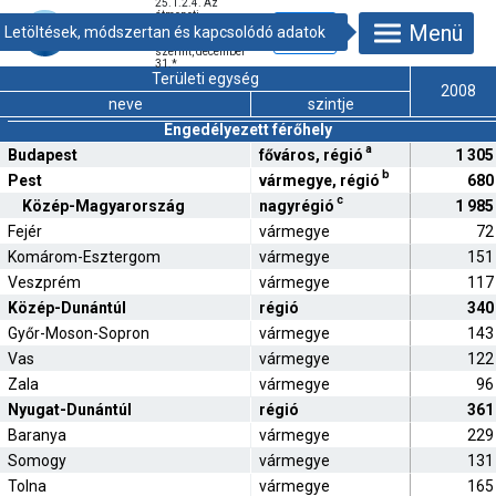
25.1.2.4. Az
átmeneti
Menü
gondozás adatai
vármegye és régió
szerint, december
31.
*
Területi egység
2008
neve
szintje
Engedélyezett férőhely
a
Budapest
főváros, régió
1 305
b
Pest
vármegye, régió
680
c
Közép-Magyarország
nagyrégió
1 985
Fejér
vármegye
72
Komárom-Esztergom
vármegye
151
Veszprém
vármegye
117
Közép-Dunántúl
régió
340
Győr-Moson-Sopron
vármegye
143
Vas
vármegye
122
Zala
vármegye
96
Nyugat-Dunántúl
régió
361
Baranya
vármegye
229
Somogy
vármegye
131
Tolna
vármegye
165