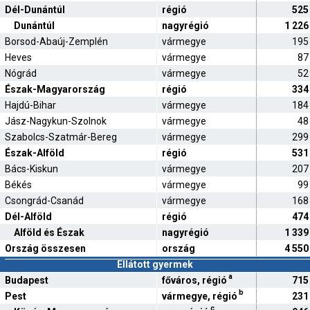
Dél-Dunántúl
régió
525
Dunántúl
nagyrégió
1 226
Borsod-Abaúj-Zemplén
vármegye
195
Heves
vármegye
87
Nógrád
vármegye
52
Észak-Magyarország
régió
334
Hajdú-Bihar
vármegye
184
Jász-Nagykun-Szolnok
vármegye
48
Szabolcs-Szatmár-Bereg
vármegye
299
Észak-Alföld
régió
531
Bács-Kiskun
vármegye
207
Békés
vármegye
99
Csongrád-Csanád
vármegye
168
Dél-Alföld
régió
474
Alföld és Észak
nagyrégió
1 339
Ország összesen
ország
4 550
Ellátott gyermek
a
Budapest
főváros, régió
715
b
Pest
vármegye, régió
231
c