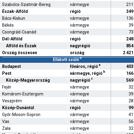
Szabolcs-Szatmár-Bereg
vármegye
211
Észak-Alföld
régió
349
Bács-Kiskun
vármegye
136
Békés
vármegye
39
Csongrád-Csanád
vármegye
73
Dél-Alföld
régió
248
Alföld és Észak
nagyrégió
854
Ország összesen
ország
2 421
d
Ellátott szülő
a
Budapest
főváros, régió
403
b
Pest
vármegye, régió
166
c
Közép-Magyarország
nagyrégió
569
Fejér
vármegye
32
Komárom-Esztergom
vármegye
39
Veszprém
vármegye
28
Közép-Dunántúl
régió
99
Győr-Moson-Sopron
vármegye
41
Vas
vármegye
56
Zala
vármegye
32