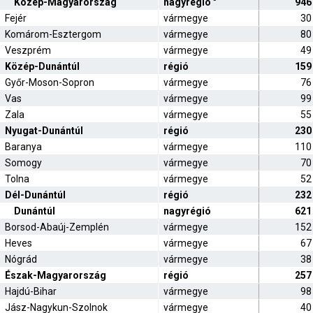
Közép-Magyarország
nagyrégió
946
Fejér
vármegye
30
Komárom-Esztergom
vármegye
80
Veszprém
vármegye
49
Közép-Dunántúl
régió
159
Győr-Moson-Sopron
vármegye
76
Vas
vármegye
99
Zala
vármegye
55
Nyugat-Dunántúl
régió
230
Baranya
vármegye
110
Somogy
vármegye
70
Tolna
vármegye
52
Dél-Dunántúl
régió
232
Dunántúl
nagyrégió
621
Borsod-Abaúj-Zemplén
vármegye
152
Heves
vármegye
67
Nógrád
vármegye
38
Észak-Magyarország
régió
257
Hajdú-Bihar
vármegye
98
Jász-Nagykun-Szolnok
vármegye
40