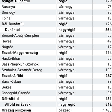
Nyugat-Dunántúl
régió
129
Baranya
vármegye
73
Somogy
vármegye
35
Tolna
vármegye
18
Dél-Dunántúl
régió
126
Dunántúl
nagyrégió
354
Borsod-Abaúj-Zemplén
vármegye
55
Heves
vármegye
47
Nógrád
vármegye
12
Észak-Magyarország
régió
114
Hajdú-Bihar
vármegye
55
Jász-Nagykun-Szolnok
vármegye
13
Szabolcs-Szatmár-Bereg
vármegye
199
Észak-Alföld
régió
267
Bács-Kiskun
vármegye
83
Békés
vármegye
13
Csongrád-Csanád
vármegye
35
Dél-Alföld
régió
131
Alföld és Észak
nagyrégió
512
Ország összesen
ország
1 435