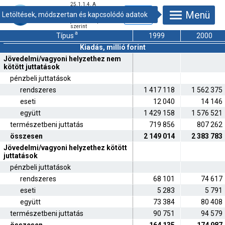
25.1.1.4. A
szociális védelem
Menü
társadalmi
juttatásai típusok
szerint
a
Típus
1999
2000
Kiadás, millió forint
Jövedelmi/vagyoni helyzethez nem
kötött juttatások
pénzbeli juttatások
rendszeres
1 417 118
1 562 375
eseti
12 040
14 146
együtt
1 429 158
1 576 521
természetbeni juttatás
719 856
807 262
összesen
2 149 014
2 383 783
Jövedelmi/vagyoni helyzethez kötött
juttatások
pénzbeli juttatások
rendszeres
68 101
74 617
eseti
5 283
5 791
együtt
73 384
80 408
természetbeni juttatás
90 751
94 579