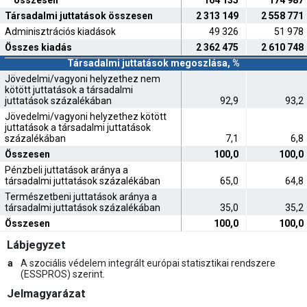
összesen
164 135
174 987
Társadalmi juttatások összesen
2 313 149
2 558 771
Adminisztrációs kiadások
49 326
51 978
Összes kiadás
2 362 475
2 610 748
Társadalmi juttatások megoszlása, %
Jövedelmi/vagyoni helyzethez nem
kötött juttatások a társadalmi
juttatások százalékában
92,9
93,2
Jövedelmi/vagyoni helyzethez kötött
juttatások a társadalmi juttatások
százalékában
7,1
6,8
Összesen
100,0
100,0
Pénzbeli juttatások aránya a
társadalmi juttatások százalékában
65,0
64,8
Természetbeni juttatások aránya a
társadalmi juttatások százalékában
35,0
35,2
Összesen
100,0
100,0
Lábjegyzet
a
A szociális védelem integrált európai statisztikai rendszere
(ESSPROS) szerint.
Jelmagyarázat