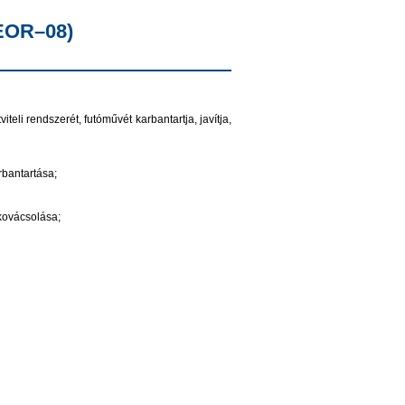
FEOR–08)
li rendszerét, futóművét karbantartja, javítja,
rbantartása;
kovácsolása;