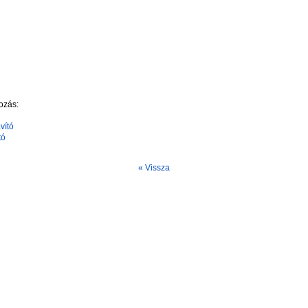
ozás:
vító
tó
« Vissza