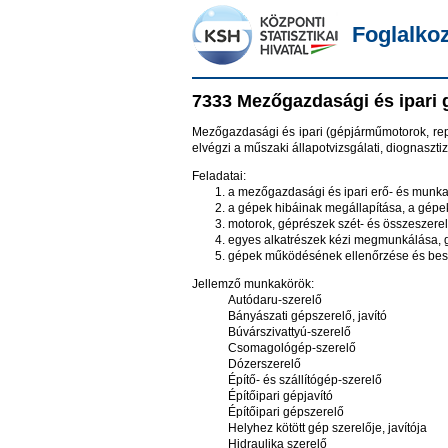
Foglalko
7333 Mezőgazdasági és ipari g
Mezőgazdasági és ipari (gépjárműmotorok, repül
elvégzi a műszaki állapotvizsgálati, diognasztizá
Feladatai:
a mezőgazdasági és ipari erő- és munka
a gépek hibáinak megállapítása, a gépek
motorok, géprészek szét- és összeszerelé
egyes alkatrészek kézi megmunkálása, gé
gépek működésének ellenőrzése és bes
Jellemző munkakörök:
Autódaru-szerelő
Bányászati gépszerelő, javító
Búvárszivattyú-szerelő
Csomagológép-szerelő
Dózerszerelő
Építő- és szállítógép-szerelő
Építőipari gépjavító
Építőipari gépszerelő
Helyhez kötött gép szerelője, javítója
Hidraulika szerelő