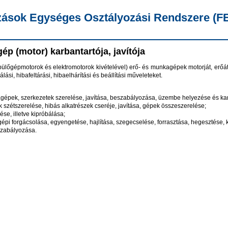
zások Egységes Osztályozási Rendszere (
ép (motor) karbantartója, javítója
őgépmotorok és elektromotorok kivételével) erő- és munkagépek motorját, erőátvite
lási, hibafeltárási, hibaelhárítási és beállítási műveleteket.
gépek, szerkezetek szerelése, javítása, beszabályozása, üzembe helyezése és ka
 szétszerelése, hibás alkatrészek cseréje, javítása, gépek összeszerelése;
se, illetve kipróbálása;
pi forgácsolása, egyengetése, hajlítása, szegecselése, forrasztása, hegesztése, 
zabályozása.