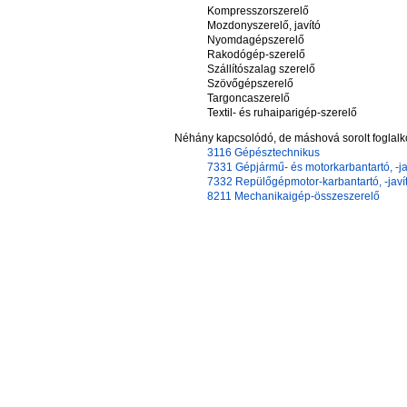
Kompresszorszerelő
Mozdonyszerelő, javító
Nyomdagépszerelő
Rakodógép-szerelő
Szállítószalag szerelő
Szövőgépszerelő
Targoncaszerelő
Textil- és ruhaiparigép-szerelő
Néhány kapcsolódó, de máshová sorolt foglalk
3116 Gépésztechnikus
7331 Gépjármű- és motorkarbantartó, -ja
7332 Repülőgépmotor-karbantartó, -javí
8211 Mechanikaigép-összeszerelő