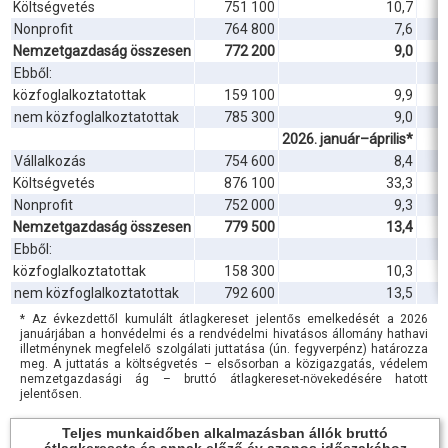
Költségvetés
751 100
10,7
Nonprofit
764 800
7,6
Nemzetgazdaság összesen
772 200
9,0
Ebből:
közfoglalkoztatottak
159 100
9,9
nem közfoglalkoztatottak
785 300
9,0
2026. január–április*
Vállalkozás
754 600
8,4
Költségvetés
876 100
33,3
Nonprofit
752 000
9,3
Nemzetgazdaság összesen
779 500
13,4
Ebből:
közfoglalkoztatottak
158 300
10,3
nem közfoglalkoztatottak
792 600
13,5
* Az évkezdettől kumulált átlagkereset jelentős emelkedését a 2026
januárjában a honvédelmi és a rendvédelmi hivatásos állomány hathavi
illetménynek megfelelő szolgálati juttatása (ún. fegyverpénz) határozza
meg. A juttatás a költségvetés – elsősorban a közigazgatás, védelem
nemzetgazdasági ág – bruttó átlagkereset-növekedésére hatott
jelentősen.
Teljes munkaidőben alkalmazásban állók bruttó