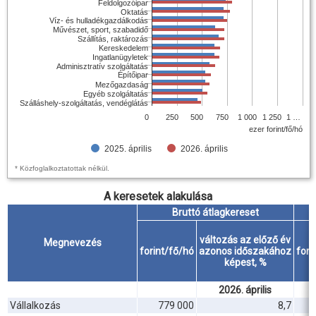
Feldolgozóipar
Oktatás
Víz- és hulladékgazdálkodás
Művészet, sport, szabadidő
Szállítás, raktározás
Kereskedelem
Ingatlanügyletek
Adminisztratív szolgáltatás
Építőipar
Mezőgazdaság
Egyéb szolgáltatás
Szálláshely-szolgáltatás, vendéglátás
0
250
500
750
1 000
1 250
1 …
ezer forint/fő/hó
2025. április
2026. április
* Közfoglalkoztatottak nélkül.
A keresetek alakulása
Bruttó átlagkereset
változás az előző év
Megnevezés
forint/fő/hó
azonos időszakához
fori
képest, %
2026. április
Vállalkozás
779 000
8,7