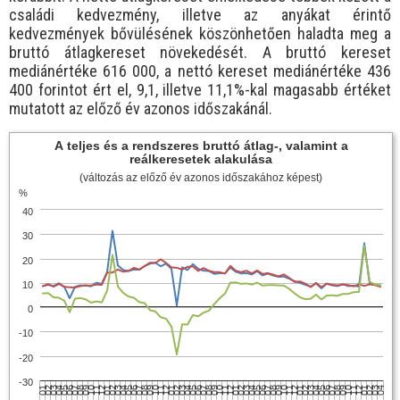
családi kedvezmény, illetve az anyákat érintő
kedvezmények bővülésének köszönhetően haladta meg a
bruttó átlagkereset növekedését. A bruttó kereset
mediánértéke 616 000, a nettó kereset mediánértéke 436
400 forintot ért el, 9,1, illetve 11,1%-kal magasabb értéket
mutatott az előző év azonos időszakánál.
A teljes és a rendszeres bruttó átlag-, valamint a
reálkeresetek alakulása
(változás az előző év azonos időszakához képest)
%
40
30
20
10
0
-10
-20
-30
01
02
03
04
05
06
07
08
09
10
11
12
01
02
03
04
05
06
07
08
09
10
11
12
01
02
03
04
05
06
07
08
09
10
11
12
01
02
03
04
05
06
07
08
09
10
11
12
01
02
03
04
05
06
07
08
09
10
11
12
01
02
03
04