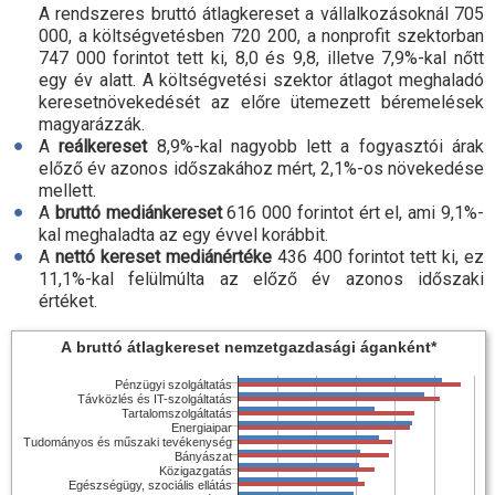
A rendszeres bruttó átlagkereset a vállalkozásoknál 705
000, a költségvetésben 720 200, a nonprofit szektorban
747 000 forintot tett ki, 8,0 és 9,8, illetve 7,9
%-
kal nőtt
egy év alatt. A költségvetési szektor átlagot meghaladó
keresetnövekedését az előre ütemezett béremelések
magyarázzák.
A
reálkereset
8,9
%-
kal nagyobb lett a fogyasztói árak
előző év azonos időszakához mért, 2,1
%-
os növekedése
mellett.
A
bruttó mediánkereset
616 000 forintot ért el, ami 9,1
%-
kal meghaladta az egy évvel korábbit.
A
nettó kereset mediánértéke
436 400 forintot tett ki, ez
11,1
%-
kal felülmúlta az előző év azonos időszaki
értéket.
A bruttó átlagkereset nemzetgazdasági áganként*
Pénzügyi szolgáltatás
Távközlés és IT-szolgáltatás
Tartalomszolgáltatás
Energiaipar
Tudományos és műszaki tevékenység
Bányászat
Közigazgatás
Egészségügy, szociális ellátás