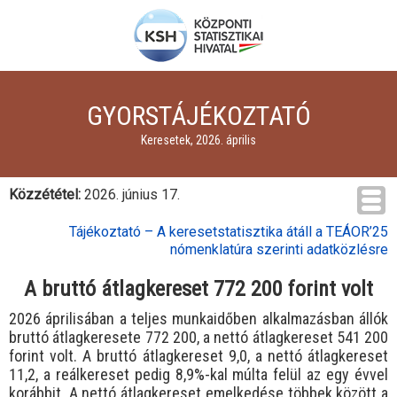
GYORSTÁJÉKOZTATÓ
Keresetek, 2026. április
Közzététel:
2026. június 17.
Tájékoztató – A keresetstatisztika átáll a TEÁOR’25
nómenklatúra szerinti adatközlésre
A bruttó átlagkereset 772 200 forint volt
2026 áprilisában a teljes munkaidőben alkalmazásban állók
bruttó átlagkeresete 772 200, a nettó átlagkereset 541 200
forint volt. A bruttó átlagkereset 9,0, a nettó átlagkereset
11,2, a reálkereset pedig 8,9%-kal múlta felül az egy évvel
korábbit. A nettó átlagkereset emelkedése többek között a