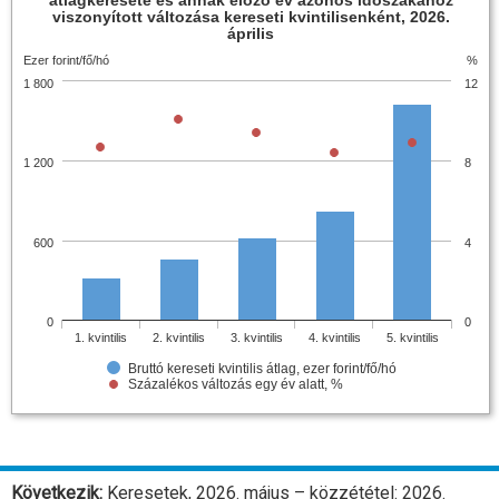
átlagkeresete és annak előző év azonos időszakához
viszonyított változása kereseti kvintilisenként, 2026.
április
Ezer forint/fő/hó
%
1 800
12
1 200
8
600
4
0
0
1. kvintilis
2. kvintilis
3. kvintilis
4. kvintilis
5. kvintilis
Bruttó kereseti kvintilis átlag, ezer forint/fő/hó
Százalékos változás egy év alatt, %
Következik:
Keresetek, 2026. május – közzététel: 2026.