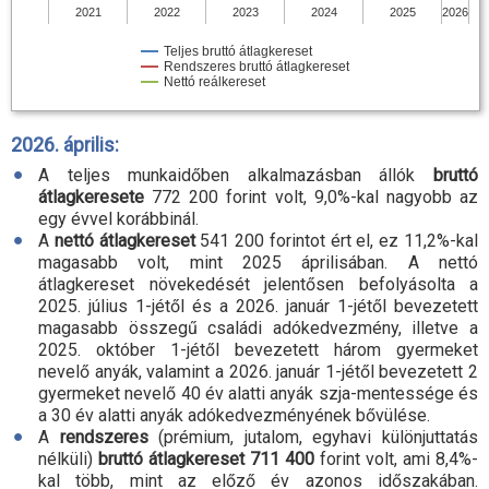
2021
2022
2023
2024
2025
2026
Teljes bruttó átlagkereset
Rendszeres bruttó átlagkereset
Nettó reálkereset
2026. április:
A teljes munkaidőben alkalmazásban állók
bruttó
átlagkeresete
772 200 forint volt, 9,0
%-
kal nagyobb az
egy évvel korábbinál.
A
nettó átlagkereset
541 200 forintot ért el, ez 11,2
%-
kal
magasabb volt, mint 2025 áprilisában. A nettó
átlagkereset növekedését jelentősen befolyásolta a
2025. július 1-jétől és a 2026. január 1-jétől bevezetett
magasabb összegű családi adókedvezmény, illetve a
2025. október 1-jétől bevezetett három gyermeket
nevelő anyák, valamint a 2026. január 1-jétől bevezetett 2
gyermeket nevelő 40 év alatti anyák szja-mentessége és
a 30 év alatti anyák adókedvezményének bővülése.
A
rendszeres
(prémium, jutalom, egyhavi különjuttatás
nélküli)
bruttó átlagkereset 711 400
forint volt, ami 8,4
%-
kal több, mint az előző év azonos időszakában.