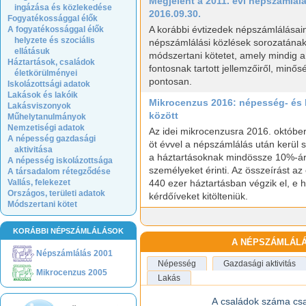
Megjelent a 2011. évi népszámlál
ingázása és közlekedése
2016.09.30.
Fogyatékossággal élők
A korábbi évtizedek népszámlálásain
A fogyatékossággal élők
helyzete és szociális
népszámlálási közlések sorozatának
ellátásuk
módszertani kötetet, amely mindig 
Háztartások, családok
fontosnak tartott jellemzőiről, minős
életkörülményei
pontosan.
Iskolázottsági adatok
Lakások és lakóik
Mikrocenzus 2016: népesség- és 
Lakásviszonyok
között
Műhelytanulmányok
Nemzetiségi adatok
Az idei mikrocenzusra 2016. október
A népesség gazdasági
öt évvel a népszámlálás után kerül so
aktivitása
a háztartásoknak mindössze 10%-ára
A népesség iskolázottsága
személyeket érinti. Az összeírást a
A társadalom rétegződése
Vallás, felekezet
440 ezer háztartásban végzik el, e h
Országos, területi adatok
kérdőíveket kitölteniük.
Módszertani kötet
KORÁBBI NÉPSZÁMLÁLÁSOK
A NÉPSZÁMLÁLÁ
Népszámlálás 2001
Népesség
Gazdasági aktivitás
Mikrocenzus 2005
Lakás
A családok száma csa