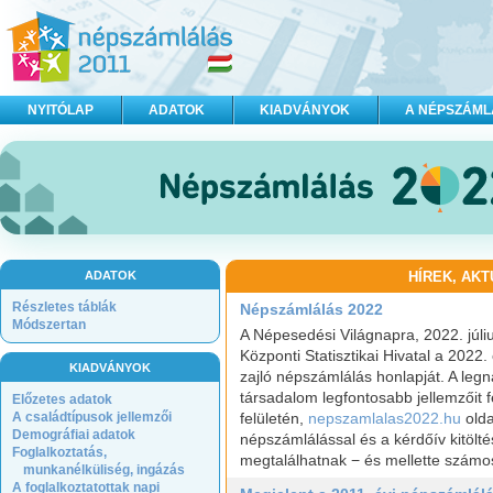
NYITÓLAP
ADATOK
KIADVÁNYOK
A NÉPSZÁML
ADATOK
HÍREK, AK
Részletes táblák
Népszámlálás 2022
Módszertan
A Népesedési Világnapra, 2022. július
Központi Statisztikai Hivatal a 2022
KIADVÁNYOK
zajló népszámlálás honlapját. A leg
társadalom legfontosabb jellemzőit f
Előzetes adatok
A családtípusok jellemzői
felületén,
nepszamlalas2022.hu
olda
Demográfiai adatok
népszámlálással és a kérdőív kitölté
Foglalkoztatás,
megtalálhatnak − és mellette számo
munkanélküliség, ingázás
A foglalkoztatottak napi