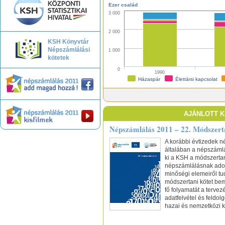
Ezer család
3 000
2 000
KSH Könyvtár
Népszámlálási
1 000
kötetek
0
1990
Élettársi kapcsolat
Házaspár
AJÁNLOTT 
Népszámlálás 2011 – 22. Módszerta
A korábbi évtizedek n
általában a népszámlá
ki a KSH a módszertan
népszámlálásnak adott 
minőségi elemeiről tud
módszertani kötet be
fő folyamatát a tervez
adatfelvétel és feldol
hazai és nemzetközi k