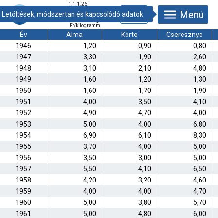
1.1.1.26.
Gyümölcsök és a
Menü
szőlő piaci
termelői átlagára
[Ft/kilogramm]
Év
Alma
Körte
Cseresznye
1946
1,20
0,90
0,80
1947
3,30
1,90
2,60
1948
3,10
2,10
4,80
1949
1,60
1,20
1,30
1950
1,60
1,70
1,90
1951
4,00
3,50
4,10
1952
4,90
4,70
4,00
1953
5,00
4,00
6,80
1954
6,90
6,10
8,30
1955
3,70
4,00
5,00
1956
3,50
3,00
5,00
1957
5,50
4,10
6,50
1958
4,20
3,20
4,60
1959
4,00
4,00
4,70
1960
5,00
3,80
5,70
1961
5,00
4,80
6,00