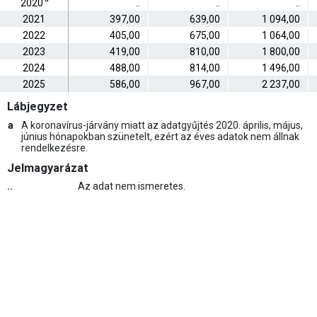
2020
..
..
..
2021
397,00
639,00
1 094,00
2022
405,00
675,00
1 064,00
2023
419,00
810,00
1 800,00
2024
488,00
814,00
1 496,00
2025
586,00
967,00
2 237,00
Lábjegyzet
a
A koronavírus-járvány miatt az adatgyűjtés 2020. április, május,
június hónapokban szünetelt, ezért az éves adatok nem állnak
rendelkezésre.
Jelmagyarázat
..
Az adat nem ismeretes.