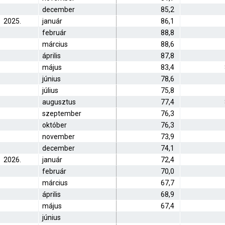
december
85,2
2025.
január
86,1
február
88,8
március
88,6
április
87,8
május
83,4
június
78,6
július
75,8
augusztus
77,4
szeptember
76,3
október
76,3
november
73,9
december
74,1
2026.
január
72,4
február
70,0
március
67,7
április
68,9
május
67,4
június