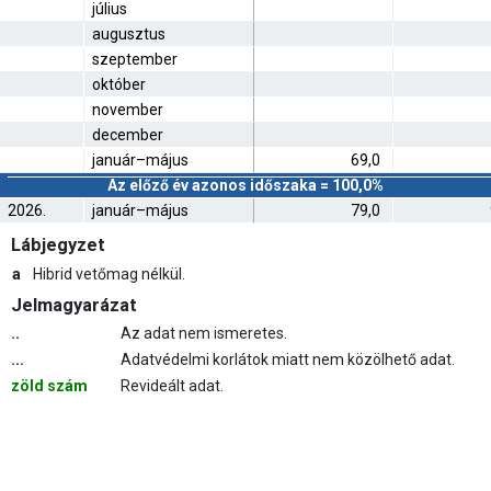
július
augusztus
szeptember
október
november
december
január–május
69,0
Az előző év azonos időszaka = 100,0%
2026.
január–május
79,0
Lábjegyzet
a
Hibrid vetőmag nélkül.
Jelmagyarázat
..
Az adat nem ismeretes.
...
Adatvédelmi korlátok miatt nem közölhető adat.
zöld szám
Revideált adat.