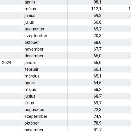
április
88,1
május
112,1
1
június
69,3
július
66,8
augusztus
69,7
szeptember
70,3
október
68,0
november
67,7
december
65,0
2024.
január
66,0
február
66,1
március
65,1
április
64,6
május
68,2
június
68,7
július
69,7
augusztus
72,3
szeptember
74,9
október
78,9
november
81,7