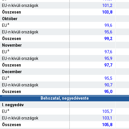
EU-n kívüli országok
101,2
Összesen
103,8
Október
a
EU
99,6
EU-n kívüli országok
95,6
Összesen
99,2
November
a
EU
97,6
EU-n kívüli országok
95,9
Összesen
97,7
December
a
EU
95,5
EU-n kívüli országok
90,7
Összesen
95,0
Behozatal, negyedévente
I. negyedév
a
EU
105,7
EU-n kívüli országok
103,1
Összesen
105,8