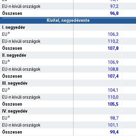
EU-n kívüli országok
97,2
Összesen
96,8
Kivitel, negyedévente
I. negyedév
a
EU
106,3
EU-n kívüli országok
110,2
Összesen
107,8
II. negyedév
a
EU
106,9
EU-n kívüli országok
108,8
Összesen
107,4
III. negyedév
a
EU
104,1
EU-n kívüli országok
110,0
Összesen
105,5
IV. negyedév
a
EU
98,7
EU-n kívüli országok
101,1
Összesen
99,4