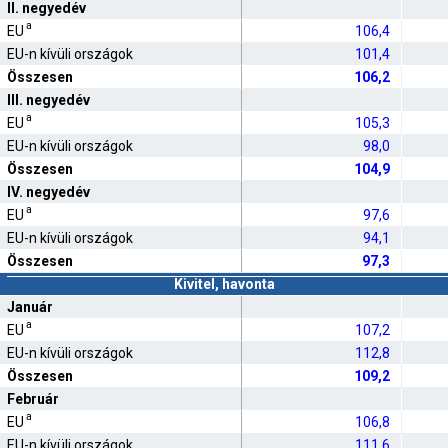
II. negyedév
a
EU
106,4
EU-n kívüli országok
101,4
Összesen
106,2
III. negyedév
a
EU
105,3
EU-n kívüli országok
98,0
Összesen
104,9
IV. negyedév
a
EU
97,6
EU-n kívüli országok
94,1
Összesen
97,3
Kivitel, havonta
Január
a
EU
107,2
EU-n kívüli országok
112,8
Összesen
109,2
Február
a
EU
106,8
EU-n kívüli országok
111,6