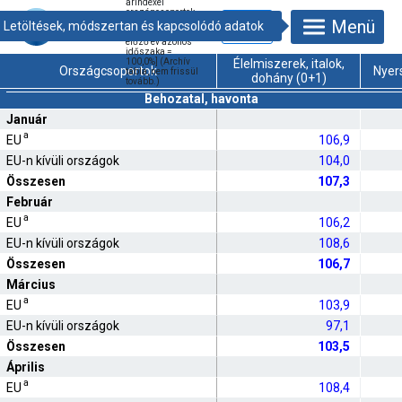
árindexei
országcsoportok
Menü
és árufőcsoportok
szerint, 2025 [az
előző év azonos
időszaka =
100,0%] (Archív
Élelmiszerek, italok,
Országcsoportok
Nyer
tábla, nem frissül
dohány (0+1)
tovább.)
Behozatal, havonta
Január
a
EU
106,9
EU-n kívüli országok
104,0
Összesen
107,3
Február
a
EU
106,2
EU-n kívüli országok
108,6
Összesen
106,7
Március
a
EU
103,9
EU-n kívüli országok
97,1
Összesen
103,5
Április
a
EU
108,4