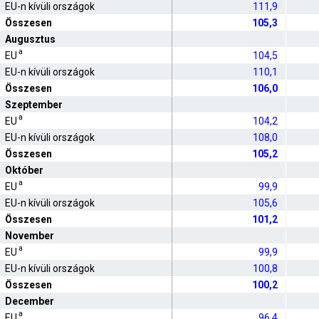
EU-n kívüli országok
111,9
Összesen
105,3
Augusztus
a
EU
104,5
EU-n kívüli országok
110,1
Összesen
106,0
Szeptember
a
EU
104,2
EU-n kívüli országok
108,0
Összesen
105,2
Október
a
EU
99,9
EU-n kívüli országok
105,6
Összesen
101,2
November
a
EU
99,9
EU-n kívüli országok
100,8
Összesen
100,2
December
a
EU
96,4