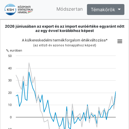
Módszertan
Témakörök
2026 júniusában az export és az import euróértéke egyaránt nőtt
az egy évvel korábbihoz képest
A külkereskedelmi termékforgalom értékváltozása*
(az előző év azonos hónapjához képest)
%, euróban
50
40
30
20
10
0