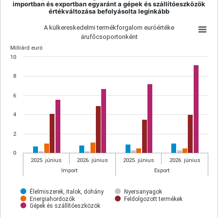
importban és exportban egyaránt a gépek és szállítóeszközök
értékváltozása befolyásolta leginkább
A külkereskedelmi termékforgalom euróértéke
árufőcsoportonként
Milliárd euró
10
8
6
4
2
0
2025. június
2026. június
2025. június
2026. június
Import
Export
Élelmiszerek, italok, dohány
Nyersanyagok
Energiahordozók
Feldolgozott termékek
Gépek és szállítóeszközök