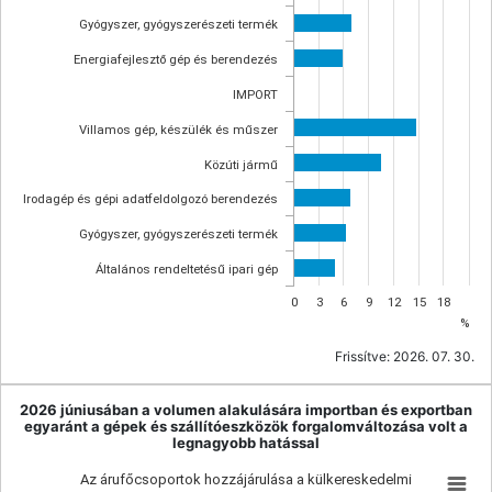
Gyógyszer, gyógyszerészeti termék
Energiafejlesztő gép és berendezés
IMPORT
Villamos gép, készülék és műszer
Közúti jármű
Irodagép és gépi adatfeldolgozó berendezés
Gyógyszer, gyógyszerészeti termék
Általános rendeltetésű ipari gép
0
3
6
9
12
15
18
%
Frissítve:
2026. 07. 30.
2026 júniusában a volumen alakulására importban és exportban
egyaránt a gépek és szállítóeszközök forgalomváltozása volt a
legnagyobb hatással
Az árufőcsoportok hozzájárulása a külkereskedelmi