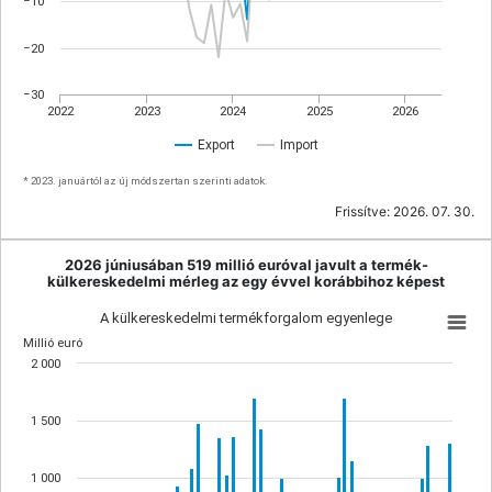
−10
−20
−30
2022
2023
2024
2025
2026
Export
Import
* 2023. januártól az új módszertan szerinti adatok.
Frissítve:
2026. 07. 30.
2026 júniusában 519 millió euróval javult a termék-
külkereskedelmi mérleg az egy évvel korábbihoz képest
A külkereskedelmi termékforgalom egyenlege
Millió euró
2 000
1 500
1 000