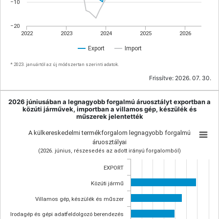
−10
−20
2022
2023
2024
2025
2026
Export
Import
* 2023. januártól az új módszertan szerinti adatok.
Frissítve:
2026. 07. 30.
2026 júniusában a legnagyobb forgalmú áruosztályt exportban a
közúti járművek, importban a villamos gép, készülék és
műszerek jelentették
A külkereskedelmi termékforgalom legnagyobb forgalmú
áruosztályai
(2026. június, részesedés az adott irányú forgalomból)
EXPORT
Közúti jármű
Villamos gép, készülék és műszer
Irodagép és gépi adatfeldolgozó berendezés