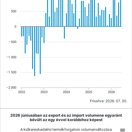
500
0
−500
−1 000
−1 500
−2 000
2022
2023
2024
2025
2026
Frissítve:
2026. 07. 30.
2026 júniusában az export és az import volumene egyaránt
bővült az egy évvel korábbihoz képest
A külkereskedelmi termékforgalom volumenváltozása