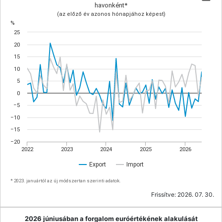
havonként*
(az előző év azonos hónapjához képest)
%
25
20
15
10
5
0
−5
−10
−15
−20
2022
2023
2024
2025
2026
Export
Import
* 2023. januártól az új módszertan szerinti adatok.
Frissítve:
2026. 07. 30.
2026 júniusában a forgalom euróértékének alakulását